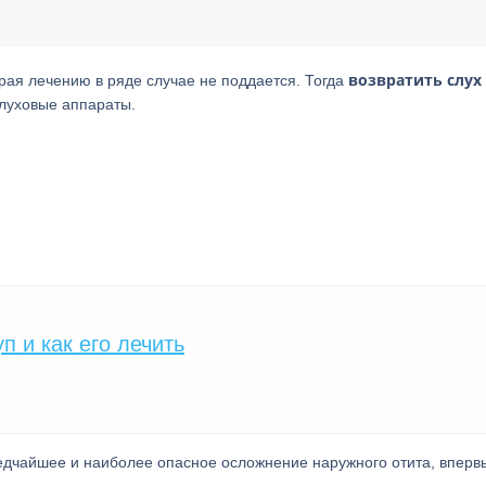
возвратить слух
орая лечению в ряде случае не поддается. Тогда
луховые аппараты.
п и как его лечить
едчайшее и наиболее опасное осложнение наружного отита, вперв