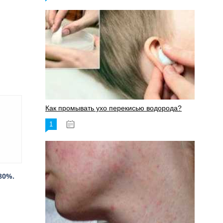
Как промывать ухо перекисью водорода?
1
08.03.2023
80%.