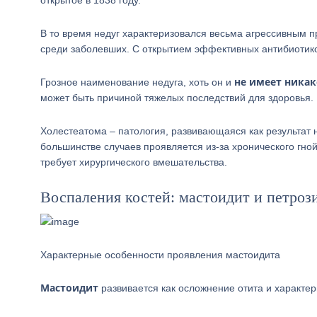
открытое в 1838 году.
В то время недуг характеризовался весьма агрессивным 
среди заболевших. С открытием эффективных антибиотико
не имеет ника
Грозное наименование недуга, хоть он и
может быть причиной тяжелых последствий для здоровья. 
Холестеатома – патология, развивающаяся как результат 
большинстве случаев проявляется из-за хронического гн
требует хирургического вмешательства.
Воспаления костей: мастоидит и петроз
Характерные особенности проявления мастоидита
Мастоидит
развивается как осложнение отита и характе