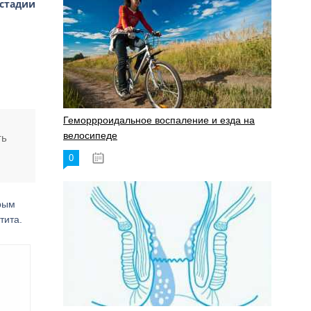
 стадии
Геморрроидальное воспаление и езда на
велосипеде
ть
0
17.11.2023
трым
тита.