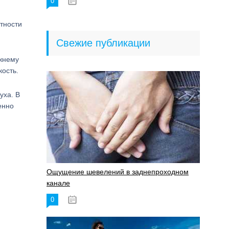
0
18.06.2023
тности
Свежие публикации
ежнему
кость.
уха. В
енно
Ощущение шевелений в заднепроходном
канале
0
17.11.2023