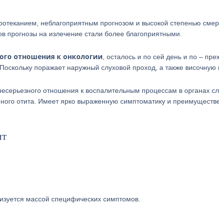
протеканием, неблагоприятным прогнозом и высокой степенью смер
в прогнозы на излечение стали более благоприятными.
кого отношения к онкологии
, осталось и по сей день и по – пр
Поскольку поражает наружный слуховой проход, а также височную 
несерьезного отношения к воспалительным процессам в органах сл
ойного отита. Имеет ярко выраженную симптоматику и преимуществ
ит
ризуется массой специфических симптомов.