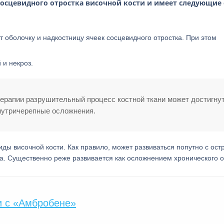
сосцевидного отростка височной кости и имеет следующие
 оболочку и надкостницу ячеек сосцевидного отростка. При этом
 и некроз.
ерапии разрушительный процесс костной ткани может достигну
внутричерепные осложнения.
ды височной кости. Как правило, может развиваться попутно с ос
та. Существенно реже развивается как осложнением хронического о
и с «Амбробене»