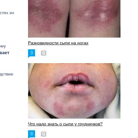
стях их
Разновидности сыпи на ногах
ому
вает
3
17.06.2023
дствие
Что надо знать о сыпи у грудничков?
0
15.06.2023