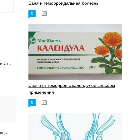
Баня и геморроидальная болезнь
0
17.11.2023
игать
Свечи от геморроя с календулой способы
применения
0
17.11.2023
ощь.