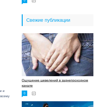
0
18.06.2023
Свежие публикации
Ощущение шевелений в заднепроходном
канале
и и
0
17.11.2023
 всему