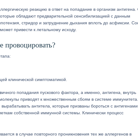
лергическую реакцию в ответ на попадание в организм антигена.
, которые обладают предварительной сенсибилизацией с данным
потензия, стридор и затруднение дыхания вплоть до асфиксии. Со
 может привести к летальному исходу.
ее провоцировать?
тапа:
щей клинической симптоматикой.
ичного попадания пускового фактора, а именно, антигена, внутрь
молекулы приводят к множественным сбоям в системе иммунитета.
 вырабатывать антитела, которые призваны бороться с антигенами
леткам собственной иммунной системы. Клинически процесс
ается в случае повторного проникновения тех же аллергенов в