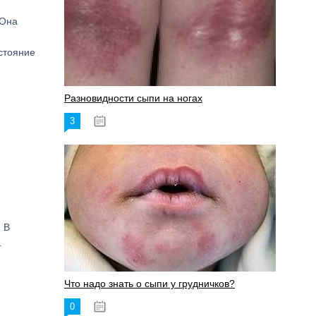
 Она
стояние
Разновидности сыпи на ногах
3
17.06.2023
 В
.
Что надо знать о сыпи у грудничков?
0
15.06.2023