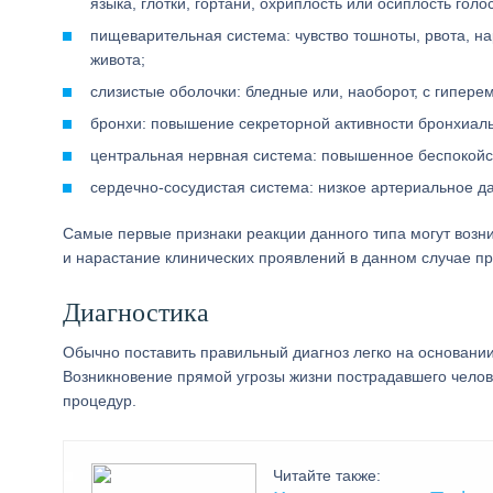
языка, глотки, гортани, охриплость или осиплость голо
пищеварительная система: чувство тошноты, рвота, на
живота;
слизистые оболочки: бледные или, наоборот, с гипере
бронхи: повышение секреторной активности бронхиаль
центральная нервная система: повышенное беспокойст
сердечно-сосудистая система: низкое артериальное д
Самые первые признаки реакции данного типа могут возни
и нарастание клинических проявлений в данном случае п
Диагностика
Обычно поставить правильный диагноз легко на основании
Возникновение прямой угрозы жизни пострадавшего челов
процедур.
Читайте также: