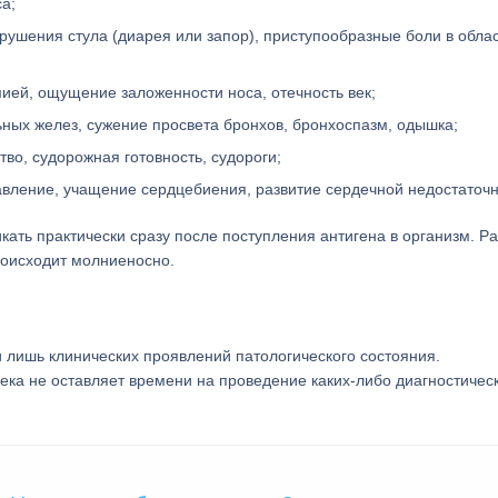
са;
рушения стула (диарея или запор), приступообразные боли в обла
мией, ощущение заложенности носа, отечность век;
ных желез, сужение просвета бронхов, бронхоспазм, одышка;
во, судорожная готовность, судороги;
авление, учащение сердцебиения, развитие сердечной недостаточн
кать практически сразу после поступления антигена в организм. Р
роисходит молниеносно.
 лишь клинических проявлений патологического состояния.
ека не оставляет времени на проведение каких-либо диагностичес