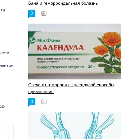
Баня и геморроидальная болезнь
сти
0
17.11.2023
ости.
азвитие
Свечи от геморроя с календулой способы
применения
0
17.11.2023
ких