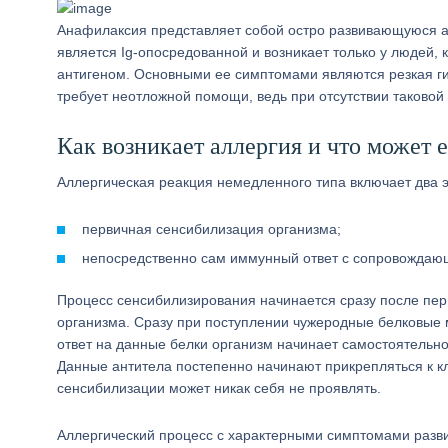
Анафилаксия представляет собой остро развивающуюся ал
является Ig-опосредованной и возникает только у людей
антигеном. Основными ее симптомами являются резкая ги
требует неотложной помощи, ведь при отсутствии таковой
Как возникает аллергия и что может 
Аллергическая реакция немедленного типа включает два э
первичная сенсибилизация организма;
непосредственно сам иммунный ответ с сопровождаю
Процесс сенсибилизирования начинается сразу после перв
организма. Сразу при поступлении чужеродные белковые 
ответ на данные белки организм начинает самостоятельно
Данные антитела постепенно начинают прикрепляться к к
сенсибилизации может никак себя не проявлять.
Аллергический процесс с характерными симптомами развив