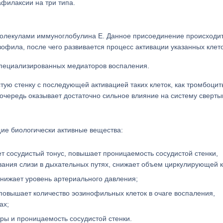
филаксии на три типа.
молекулами иммуноглобулина Е. Данное присоединение происходи
зофила, после чего развивается процесс активации указанных клето
специализированных медиаторов воспаления.
ую стенку с последующей активацией таких клеток, как тромбоцит
чередь оказывает достаточно сильное влияние на систему сверт
ие биологически активные вещества:
ает сосудистый тонус, повышает проницаемость сосудистой стенки,
ания слизи в дыхательных путях, снижает объем циркулирующей к
снижает уровень артериального давления;
повышает количество эозинофильных клеток в очаге воспаления,
ах;
ры и проницаемость сосудистой стенки.