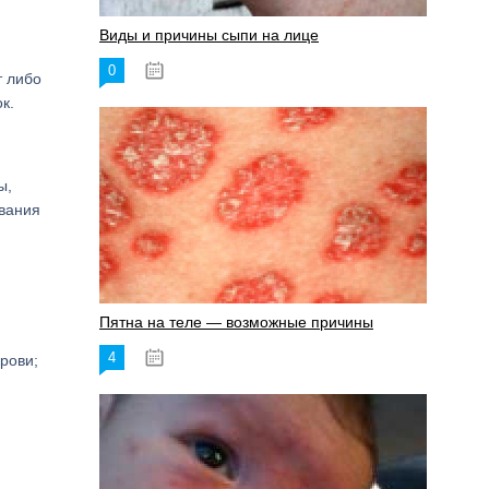
Виды и причины сыпи на лице
0
17.06.2023
т либо
к.
ы,
ывания
Пятна на теле — возможные причины
4
18.06.2023
рови;