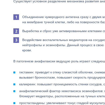
Существует условное разделение механизма развития ана
Объединение чужеродного антигена сразу с двумя 
на мембране тучной клетки, либо на поверхности ба
Выработка и сброс уже активированными клетками 
Воздействие воспалительных медиаторов на сосудист
нейтрофилы и эозинофилы. Данный процесс в свою о
крови.
В патогенезе анафилаксии ведущую роль играют следующ
гистамин: приводит к отеку слизистой оболочки, сниж
вызывает бронхоспазм, повышает скорость продуциров
каликреин: повышает проницаемость стенки сосудов, 
анафилактический фактор хемотаксиса эозинофилов: 
блокирует медиаторы, расположенные на тучных клетк
простагландины: увеличивают тонус гладкой мускулату