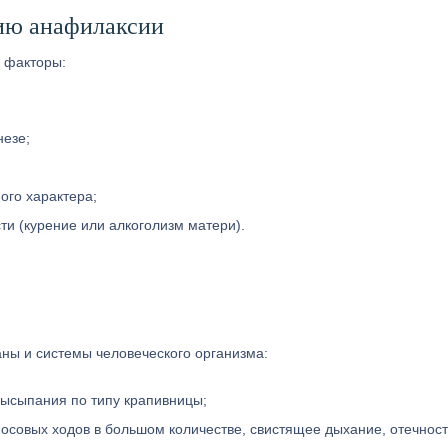
ию анафилаксии
 факторы:
незе;
ого характера;
ти (курение или алкоголизм матери).
аны и системы человеческого организма:
 высыпания по типу крапивницы;
осовых ходов в большом количестве, свистящее дыхание, отечност