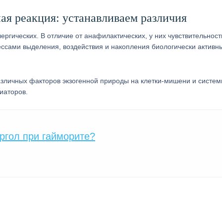
я реакция: устанавливаем различия
гических. В отличие от анафилактических, у них чувствительност
ессами выделения, воздействия и накопления биологически активн
различных факторов экзогенной природы на клетки-мишени и систе
иаторов.
ргол при гайморите?