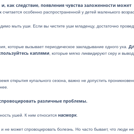
, как следствие, появления чувства заложенности может
к считается особенно распространенной у детей маленького возрас
димо мыть уши. Если вы чистите уши младенцу, достаточно прове
Д
ния, которые вызывает периодическое закладывание одного уха.
спользуйтесь каплями
, которые мягко ликвидируют серу и вывод
время открытия купального сезона, важно не допустить проникнове
 нее.
т спровоцировать различные проблемы.
насморк
ность ушей. К ним относится
.
 и не может спровоцировать болезнь. Но часто бывает, что люди не