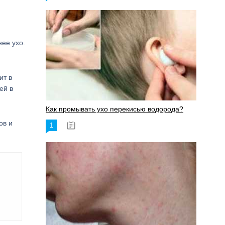
ее ухо.
ит в
ей в
Как промывать ухо перекисью водорода?
ов и
1
08.03.2023