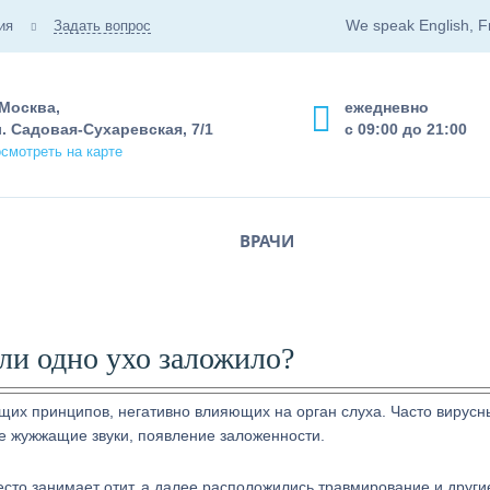
We speak English, F
ия
Задать вопрос
 Москва,
ежедневно
. Садовая-Сухаревская, 7/1
с 09:00 до 21:00
смотреть на карте
ВРАЧИ
сли одно ухо заложило?
их принципов, негативно влияющих на орган слуха. Часто вирусн
е жужжащие звуки, появление заложенности.
сто занимает отит, а далее расположились травмирование и други