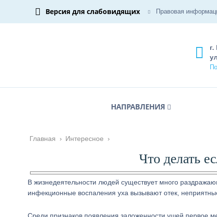
Версия для слабовидящих
Правовая информац
г.
ул
По
НАПРАВЛЕНИЯ
Главная
›
Интересное
›
Что делать е
В жизнедеятельности людей существует много раздражающ
инфекционные воспаления уха вызывают отек, неприятны
Среди признаков появления заложенности ушей первое ме