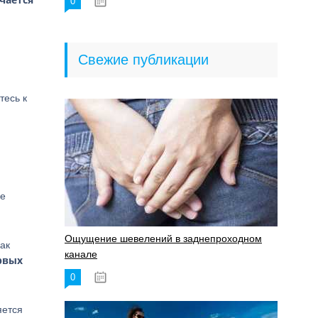
0
18.06.2023
Свежие публикации
тесь к
не
Ощущение шевелений в заднепроходном
ак
канале
рвых
0
17.11.2023
яется