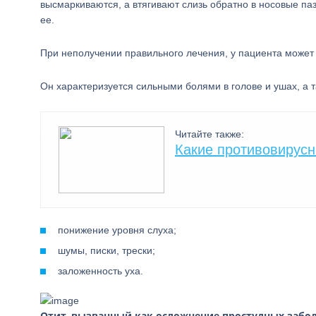
высмаркиваются, а втягивают слизь обратно в носовые паз
ее.
При неполучении правильного лечения, у пациента может о
Он характеризуется сильными болями в голове и ушах, а 
Читайте также:
Какие противовирусн
понижение уровня слуха;
шумы, писки, трески;
заложенность уха.
Отит, вызванный как осложнение простудных забол