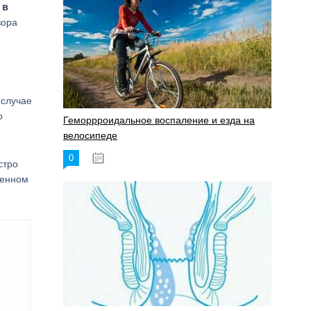
в
,
зора
 случае
о
Геморрроидальное воспаление и езда на
велосипеде
0
17.11.2023
стро
шенном