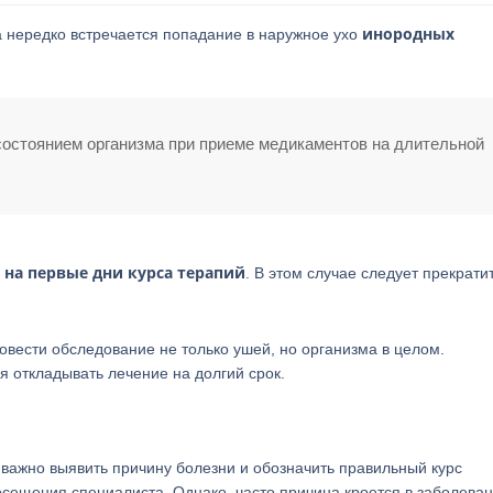
инородных
а нередко встречается попадание в наружное ухо
состоянием организма при приеме медикаментов на длительной
на первые дни курса терапий
. В этом случае следует прекрати
ровести обследование не только ушей, но организма в целом.
я откладывать лечение на долгий срок.
 важно выявить причину болезни и обозначить правильный курс
сещения специалиста. Однако, часто причина кроется в заболеван