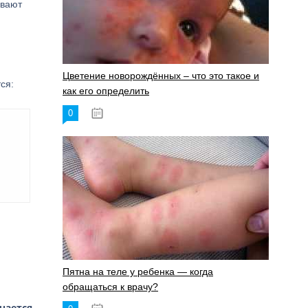
ивают
Цветение новорождённых – что это такое и
ся:
как его определить
0
19.06.2023
Пятна на теле у ребенка — когда
обращаться к врачу?
чается