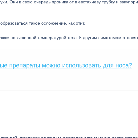
ухи. Они в свою очередь проникают в евстахиеву трубку и закупор
бразоваться такое осложнение, как отит.
также повышенной температурой тела. К другим симптомам относят
ые препараты можно использовать для носа?
еваний, является опасным воспалением и чаще всего встре