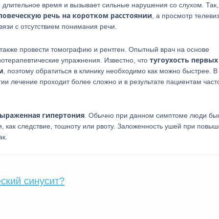
 длительное время и вызывает сильные нарушения со слухом. Так
ловеческую речь на коротком расстоянии
, а просмотр телеви
вязи с отсутствием понимания речи.
 также провести томографию и рентген. Опытный врач на основе
тугоухость первых
отерапевтические упражнения. Известно, что
м
, поэтому обратиться в клинику необходимо как можно быстрее. В
гии лечение проходит более сложно и в результате пациентам част
 выраженная гипертония
. Обычно при данном симптоме люди бы
и, как следствие, тошноту или рвоту. Заложенность ушей при повы
ак.
еский синусит?