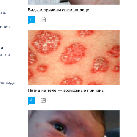
Виды и причины сыпи на лице
та.
0
17.06.2023
дения
ля
ят ее
ние воды
Пятна на теле — возможные причины
4
18.06.2023