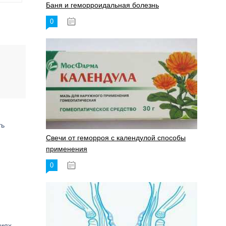
Баня и геморроидальная болезнь
0
17.11.2023
ть
Свечи от геморроя с календулой способы
применения
0
17.11.2023
иях,