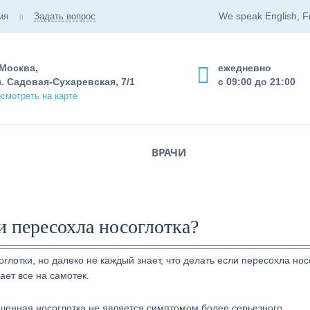
We speak English, F
ия
Задать вопрос
 Москва,
ежедневно
. Садовая-Сухаревская, 7/1
с 09:00 до 21:00
смотреть на карте
ВРАЧИ
и пересохла носоглотка?
лотки, но далеко не каждый знает, что делать если пересохла нос
ает все на самотек.
ушенная носоглотка не является симптомом более серьезного