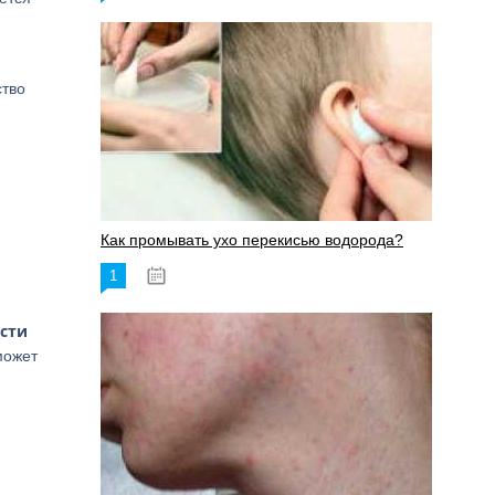
ство
Как промывать ухо перекисью водорода?
1
08.03.2023
ости
может