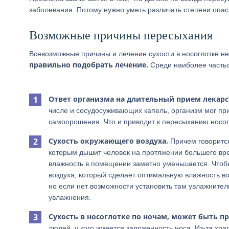
заболевания. Потому нужно уметь различать степени опас
Возможные причины пересыхания
Всевозможные причины и лечение сухости в носоглотке не
правильно подобрать лечение.
Среди наиболее частых
Ответ организма на длительный прием лекарс
числе и сосудосуживающих капель, организм мог при
самоорошения. Что и приводит к пересыханию носог
Сухость окружающего воздуха.
Причем говорится
которым дышит человек на протяжении большего време
влажность в помещении заметно уменьшается. Чтобы
воздуха, который сделает оптимальную влажность в
но если нет возможности установить там увлажните
увлажнения.
Сухость в носоглотке по ночам, может быть п
людей, у кого имеется заложенность носа. Из-за храп