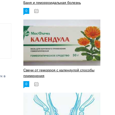
Баня и геморроидальная болезнь
0
17.11.2023
Свечи от геморроя с календулой способы
применения
х в
0
17.11.2023