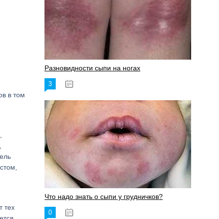
Разновидности сыпи на ногах
3
17.06.2023
в в том
,
,
ель
стом,
Что надо знать о сыпи у грудничков?
т тех
0
15.06.2023
ается