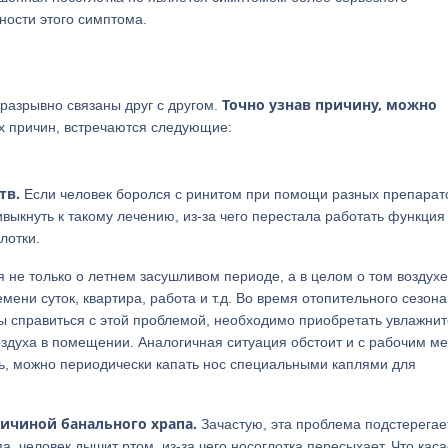
ности этого симптома.
Точно узнав причину, можно
разрывно связаны друг с другом.
 причин, встречаются следующие:
тв.
Если человек боролся с ринитом при помощи разных препарато
выкнуть к такому лечению, из-за чего перестала работать функция
лотки.
 не только о летнем засушливом периоде, а в целом о том воздухе
ни суток, квартира, работа и т.д. Во время отопительного сезона
 справиться с этой проблемой, необходимо приобретать увлажнит
оздуха в помещении. Аналогичная ситуация обстоит и с рабочим ме
ль, можно периодически капать нос специальными каплями для
ричиной банального храпа.
Зачастую, эта проблема подстерегае
а, человек дышит ртом, из-за чего носоглотка пересыхает. Что кас