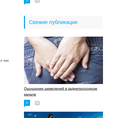
0
18.06.2023
Свежие публикации
о как
Ощущение шевелений в заднепроходном
канале
0
17.11.2023