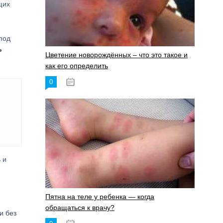
щих
под
ь
Цветение новорождённых – что это такое и
как его определить
0
19.06.2023
 и
Пятна на теле у ребенка — когда
обращаться к врачу?
и без