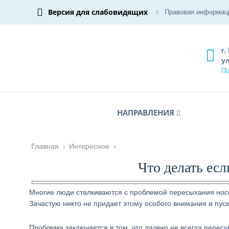
Версия для слабовидящих
Правовая информац
г.
ул
По
НАПРАВЛЕНИЯ
Главная
›
Интересное
›
Что делать есл
Многие люди сталкиваются с проблемой пересыхания носог
Зачастую никто не придает этому особого внимания и пуск
Проблема заключается в том, что далеко не всегда перес