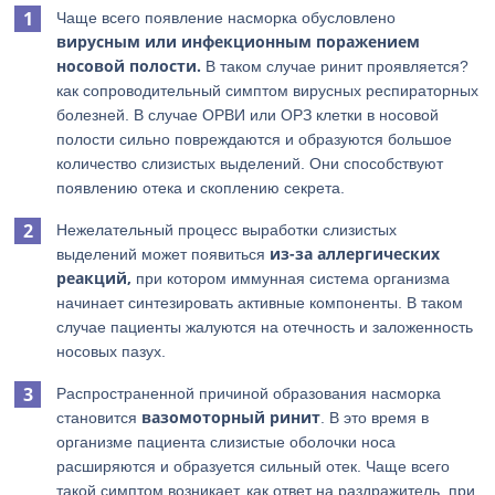
Чаще всего появление насморка обусловлено
вирусным или инфекционным поражением
носовой полости.
В таком случае ринит проявляется?
как сопроводительный симптом вирусных респираторных
болезней. В случае ОРВИ или ОРЗ клетки в носовой
полости сильно повреждаются и образуются большое
количество слизистых выделений. Они способствуют
появлению отека и скоплению секрета.
Нежелательный процесс выработки слизистых
из-за аллергических
выделений может появиться
реакций,
при котором иммунная система организма
начинает синтезировать активные компоненты. В таком
случае пациенты жалуются на отечность и заложенность
носовых пазух.
Распространенной причиной образования насморка
вазомоторный ринит
становится
. В это время в
организме пациента слизистые оболочки носа
расширяются и образуется сильный отек. Чаще всего
такой симптом возникает, как ответ на раздражитель, при