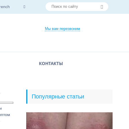
rench
Мы вам перезвоним
КОНТАКТЫ
?
Популярные статьи
и
мптом
о