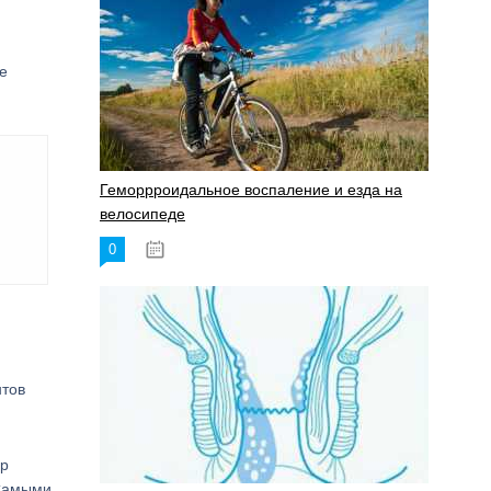
хе
Геморрроидальное воспаление и езда на
велосипеде
0
17.11.2023
нтов
ер
 Самыми