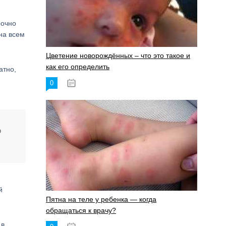
рочно
 на всем
Цветение новорождённых – что это такое и
как его определить
атно,
0
19.06.2023
о
й
Пятна на теле у ребенка — когда
обращаться к врачу?
 в