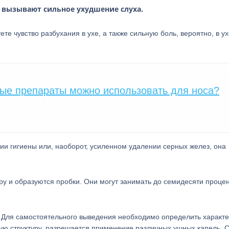
вызывают сильное ухудшение слуха.
и
те чувство разбухания в ухе, а также сильную боль, вероятно, в у
ые препараты можно использовать для носа?
вии гигиены или, наоборот, усиленном удалении серных желез, она
еру и образуются пробки. Они могут занимать до семидесяти проце
Для самостоятельного выведения необходимо определить характ
гкую структуру, разрешается применение различных ушных капель.