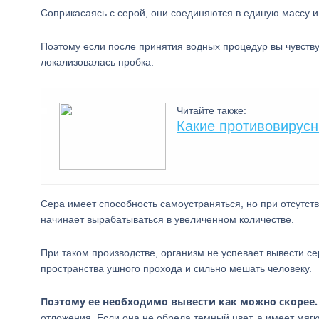
Соприкасаясь с серой, они соединяются в единую массу 
Поэтому если после принятия водных процедур вы чувствуе
локализовалась пробка.
Читайте также:
Какие противовирусн
Сера имеет способность самоустраняться, но при отсутст
начинает вырабатываться в увеличенном количестве.
При таком производстве, организм не успевает вывести с
пространства ушного прохода и сильно мешать человеку.
Поэтому ее необходимо вывести как можно скорее.
отложения. Если она не обрела темный цвет, а имеет мя