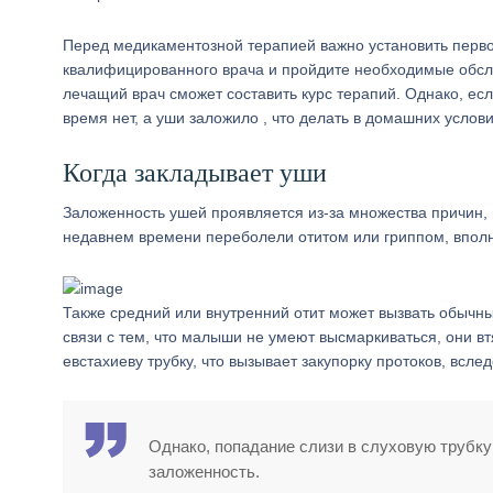
Перед медикаментозной терапией важно установить перво
квалифицированного врача и пройдите необходимые обсле
лечащий врач сможет составить курс терапий. Однако, е
время нет, а уши заложило , что делать в домашних услов
Когда закладывает уши
Заложенность ушей проявляется из-за множества причин, 
недавнем времени переболели отитом или гриппом, вполне
Также средний или внутренний отит может вызвать обычны
связи с тем, что малыши не умеют высмаркиваться, они в
евстахиеву трубку, что вызывает закупорку протоков, всл
Однако, попадание слизи в слуховую трубку
заложенность.