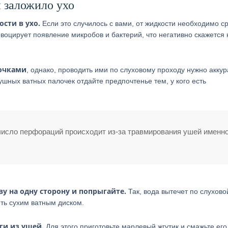
и заложило ухо
сти в ухо.
Если это случилось с вами, от жидкости необходимо с
ровоцирует появление микробов и бактерий, что негативно скажется
лочками
, однако, проводить ими по слуховому проходу нужно аккур
шных ватных палочек отдайте предпочтенье тем, у кого есть
число перфораций происходит из-за травмирования ушей именн
ву на одну сторону и попрыгайте.
Так, вода вытечет по слухово
ть сухим ватным диском.
ги из ушей.
Для этого приготовьте марлевый жгутик и смажьте его