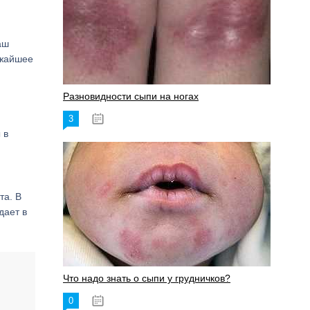
аш
ижайшее
Разновидности сыпи на ногах
3
17.06.2023
 в
та. В
дает в
Что надо знать о сыпи у грудничков?
0
15.06.2023