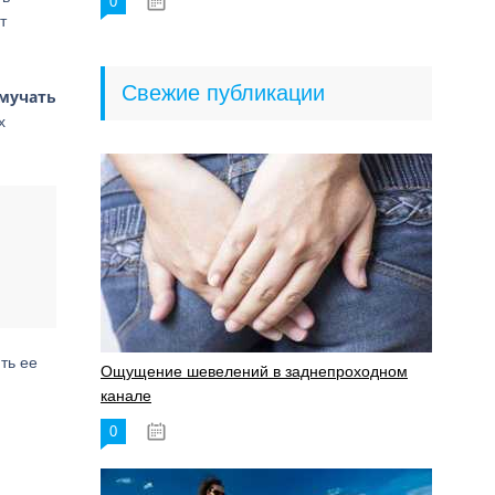
0
18.06.2023
т
Свежие публикации
 мучать
х
ть ее
Ощущение шевелений в заднепроходном
канале
0
17.11.2023