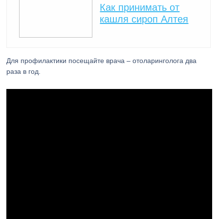
Как принимать от
кашля сироп Алтея
Для профилактики посещайте врача – отоларинголога два
раза в год.