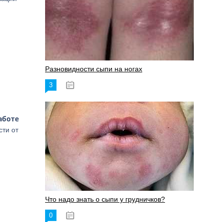
Разновидности сыпи на ногах
3
17.06.2023
аботе
сти от
Что надо знать о сыпи у грудничков?
0
15.06.2023