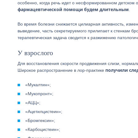
особенно, когда речь идет о несформированном детском 
фармацевтической помощи будем длительным
.
Во время болезни снижается цилиарная активность, измен
выведение, часть секретируемого прилипает к стенкам бр
терапевтическая задача сводится к разжижению патологич
У взрослого
Для восстановления скорости продвижения слизи, нормали
получили сле
Широкое распространение в лор-практике
«Мукалтин»;
«Мукопронт»;
«АЦЦ»;
«Ацетилцистеин»;
«Бромгексин»;
«Карбоцистеин»;