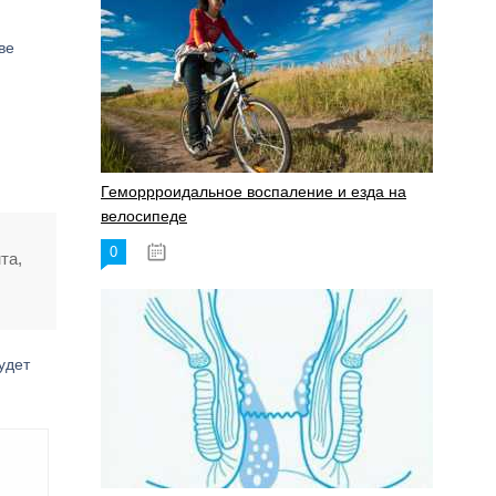
ве
Геморрроидальное воспаление и езда на
велосипеде
0
17.11.2023
та,
удет