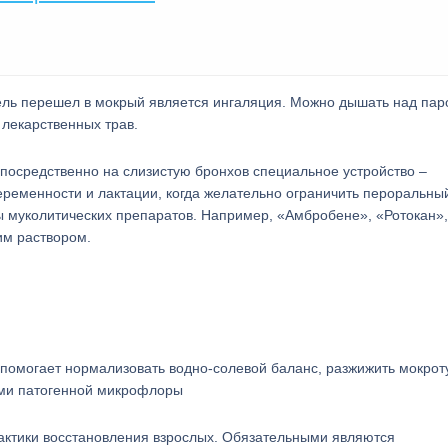
ль перешел в мокрый является ингаляция. Можно дышать над па
лекарственных трав.
посредственно на слизистую бронхов специальное устройство –
ременности и лактации, когда желательно ограничить пероральны
 муколитических препаратов. Например, «Амбробене», «Ротокан»,
им раствором.
помогает нормализовать водно-солевой баланс, разжижить мокроту
ами патогенной микрофлоры
тактики восстановления взрослых. Обязательными являются