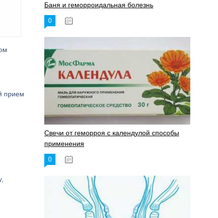
Баня и геморроидальная болезнь
0
17.11.2023
ром
й прием
Свечи от геморроя с календулой способы
применения
0
17.11.2023
,