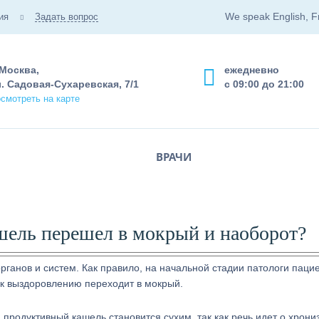
We speak English, F
ия
Задать вопрос
 Москва,
ежедневно
. Садовая-Сухаревская, 7/1
с 09:00 до 21:00
смотреть на карте
ВРАЧИ
ашель перешел в мокрый и наоборот?
ганов и систем. Как правило, на начальной стадии патологи паци
 к выздоровлению переходит в мокрый.
 продуктивный кашель становится сухим, так как речь идет о хрони