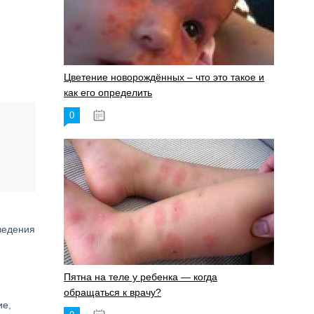
Цветение новорождённых – что это такое и
как его определить
0
19.06.2023
ведения
Пятна на теле у ребенка — когда
обращаться к врачу?
ие,