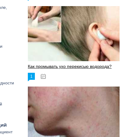
рле,
ки
Как промывать ухо перекисью водорода?
1
08.03.2023
удности
й
щий
ациент