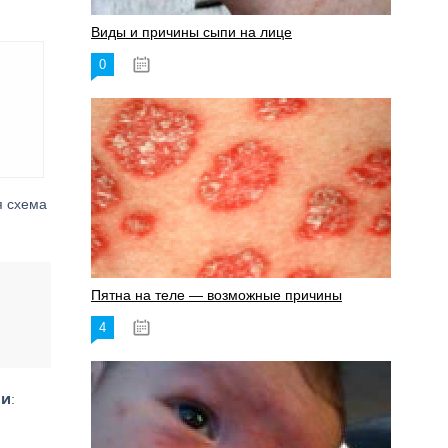
Виды и причины сыпи на лице
0
17.06.2023
я схема
Пятна на теле — возможные причины
4
18.06.2023
ми
: