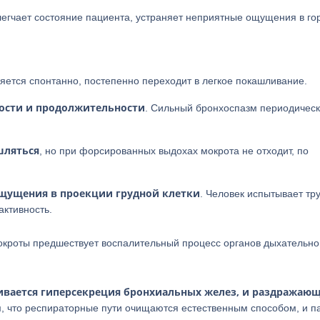
егчает состояние пациента, устраняет неприятные ощущения в го
ется спонтанно, постепенно переходит в легкое покашливание.
ости и продолжительности
. Сильный бронхоспазм периодичес
шляться
, но при форсированных выдохах мокрота не отходит, по
щущения в проекции грудной клетки
. Человек испытывает тр
активность.
окроты предшествует воспалительный процесс органов дыхательно
ливается гиперсекреция бронхиальных желез, и раздражаю
ом, что респираторные пути очищаются естественным способом, и п