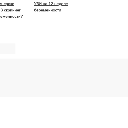
м сроке
УЗИ на 12 неделе
3 скрининг
беременности
ременности?