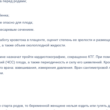
за перед родами;
бенка;
е опасно для плода;
кесаревым сечением.
аботу кровотока в плаценте, оценит степень ее зрелости и размещ
, а также объем околоплодной жидкости.
щине назначат пройти кардиотокографию, сокращенно КТГ. При по
й (ЧСС) плода, а также периодичность и силу его шевелений. Кро
о врача: взвешивания, измерения давления. Врач сантиметровой 
ки.
я старта родов, то беременной женщине нельзя ездить или гулять 