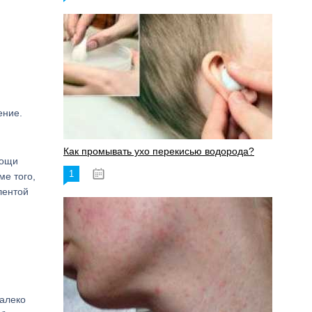
ение.
Как промывать ухо перекисью водорода?
мощи
1
08.03.2023
ме того,
лентой
далеко