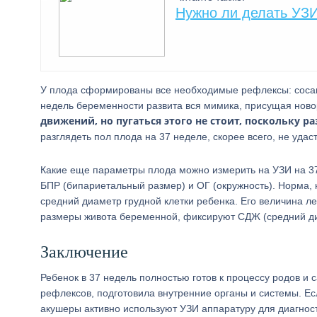
Нужно ли делать УЗИ
У плода сформированы все необходимые рефлексы: сосания
недель беременности развита вся мимика, присущая но
движений, но пугаться этого не стоит, поскольку р
разглядеть пол плода на 37 неделе, скорее всего, не удаст
Какие еще параметры плода можно измерить на УЗИ на 37
БПР (бипариетальный размер) и ОГ (окружность). Норма, к
средний диаметр грудной клетки ребенка. Его величина л
размеры живота беременной, фиксируют СДЖ (средний диа
Заключение
Ребенок в 37 недель полностью готов к процессу родов и
рефлексов, подготовила внутренние органы и системы. Ес
акушеры активно используют УЗИ аппаратуру для диагнос