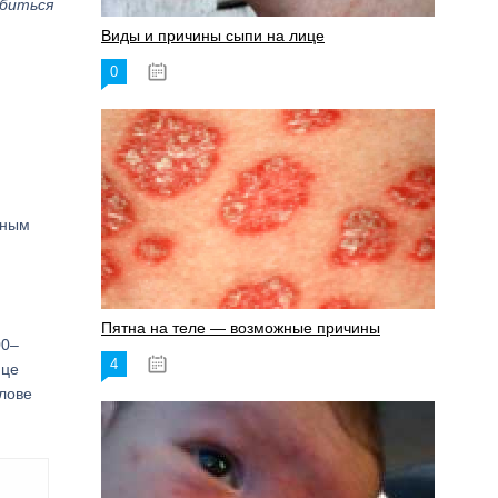
обиться
Виды и причины сыпи на лице
0
17.06.2023
ьным
Пятна на теле — возможные причины
00–
4
18.06.2023
ице
олове