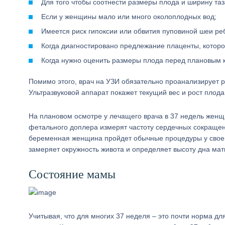
Для того чтобы соотнести размеры плода и ширину та
Если у женщины мало или много околоплодных вод;
Имеется риск гипоксии или обвития пуповиной шеи ре
Когда диагностировано предлежание плаценты, которо
Когда нужно оценить размеры плода перед плановым 
Помимо этого, врач на УЗИ обязательно проанализирует р
Ультразвуковой аппарат покажет текущий вес и рост плода
На плановом осмотре у лечащего врача в 37 недель жен
фетального доплера измерят частоту сердечных сокращени
беременная женщина пройдет обычные процедуры у своег
замеряет окружность живота и определяет высоту дна мат
Состояние мамы
Учитывая, что для многих 37 неделя – это почти норма дл