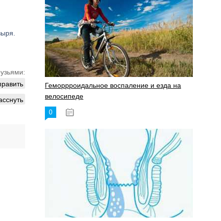
зыря.
рузьями:
править
Геморрроидальное воспаление и езда на
велосипеде
асснуть
0
17.11.2023