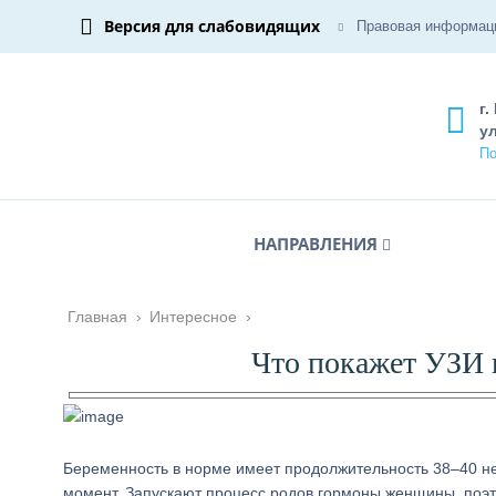
Версия для слабовидящих
Правовая информац
г.
ул
По
НАПРАВЛЕНИЯ
Главная
›
Интересное
›
Что покажет УЗИ 
Беременность в норме имеет продолжительность 38–40 нед
момент. Запускают процесс родов гормоны женщины, поэт