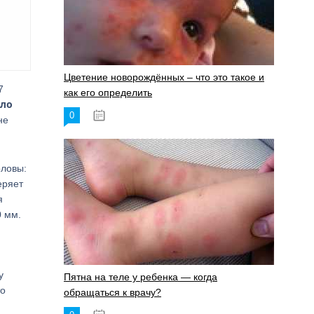
Цветение новорождённых – что это такое и
7
как его определить
ало
0
19.06.2023
не
оловы:
еряет
я
0 мм.
у
Пятна на теле у ребенка — когда
то
обращаться к врачу?