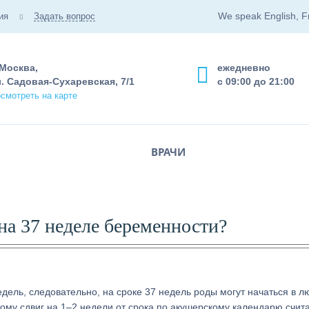
We speak English, F
ия
Задать вопрос
 Москва,
ежедневно
. Садовая-Сухаревская, 7/1
с 09:00 до 21:00
смотреть на карте
ВРАЧИ
на 37 неделе беременности?
ель, следовательно, на сроке 37 недель роды могут начаться в л
ому сдвиг на 1–2 недели от срока по акушерскому календарю счит