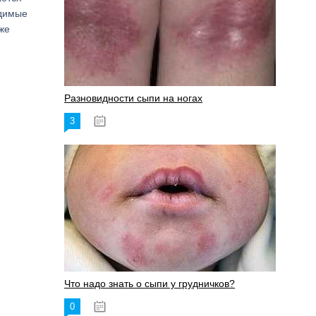
одимые
же
Разновидности сыпи на ногах
3
17.06.2023
Что надо знать о сыпи у грудничков?
0
15.06.2023