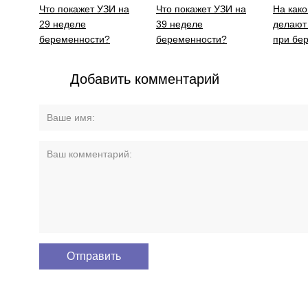
Что покажет УЗИ на
Что покажет УЗИ на
На како
29 неделе
39 неделе
делают 
беременности?
беременности?
при бе
Добавить комментарий