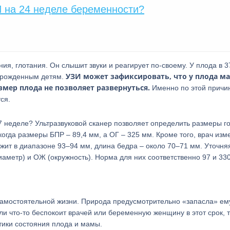
 на 24 неделе беременности?
, глотания. Он слышит звуки и реагирует по-своему. У плода в 3
УЗИ может зафиксировать, что у плода м
ворожденным детям.
азмер плода не позволяет развернуться.
Именно по этой причи
ся.
 неделе? Ультразвуковой сканер позволяет определить размеры г
огда размеры БПР – 89,4 мм, а ОГ – 325 мм. Кроме того, врач изм
ежит в диапазоне 93–94 мм, длина бедра – около 70–71 мм. Уточня
метр) и ОЖ (окружность). Норма для них соответственно 97 и 33
 самостоятельной жизни. Природа предусмотрительно «запасла» ем
ли что-то беспокоит врачей или беременную женщину в этот срок, 
тики состояния плода и мамы.