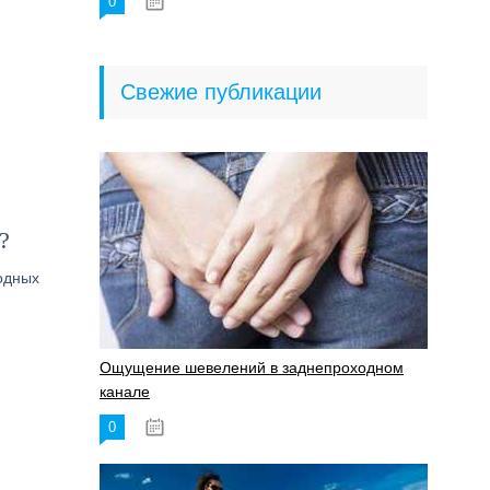
0
18.06.2023
Свежие публикации
?
одных
Ощущение шевелений в заднепроходном
канале
0
17.11.2023