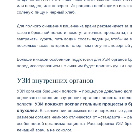
или невиден, или неверен. Из рациона необходимо исключ
соленую пищу и черный хлеб.
Для полного очищения кишечника врачи рекомендуют за де
газов в брюшной полости помогут аптечные препараты, н
завтракать, курить, пить воду и сосать леденцы, чтобы не
несколько часов потерпеть голод, чем получить неверный
Больше никакой особенной подготовки для УЗИ органов бр
перед исследованием не лишним будет принять душ и над
УЗИ внутренних органов
УЗИ органов брюшной полости – процедура довольно долга
оценивает состояние внутренних органов пациента в цело
УЗИ покажет воспалительные процессы в б
полости.
опухолей.
В заключении описываются и нормальные данны
размеры органов немного отличаются от «стандарта» – ра
особенностей организма пациента. Расшифровка УЗИ брюш
лечащий врач, а не сонолог.