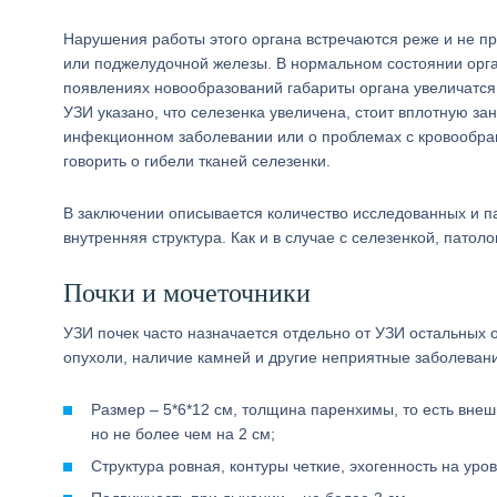
Нарушения работы этого органа встречаются реже и не п
или поджелудочной железы. В нормальном состоянии орган
появлениях новообразований габариты органа увеличатся,
УЗИ указано, что селезенка увеличена, стоит вплотную за
инфекционном заболевании или о проблемах с кровообращ
говорить о гибели тканей селезенки.
В заключении описывается количество исследованных и п
внутренняя структура. Как и в случае с селезенкой, патол
Почки и мочеточники
УЗИ почек часто назначается отдельно от УЗИ остальных 
опухоли, наличие камней и другие неприятные заболеван
Размер – 5*6*12 см, толщина паренхимы, то есть внеш
но не более чем на 2 см;
Структура ровная, контуры четкие, эхогенность на уро