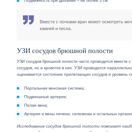
Подвижность при дыхании – не более 3 см.
Вместе с почками врач может осмотреть моч
камней и песка.
УЗИ сосудов брюшной полости
УЗИ сосудов брюшной полости часто проводится вместе с 
сосудов, но и кровоток в них. УЗИ проводится параллельн
оценивается состояние прилегающих сосудов и уровень с
Портальная венозная система;
Подвзошные артерии;
Полая вена;
Артерии и вены печени, селезенки и остальных органо
Исследование сосудов брюшной полости помогает наибо