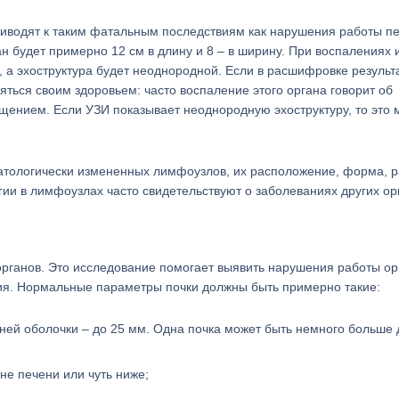
риводят к таким фатальным последствиям как нарушения работы п
 будет примерно 12 см в длину и 8 – в ширину. При воспалениях 
 а эхоструктура будет неоднородной. Если в расшифровке результ
няться своим здоровьем: часто воспаление этого органа говорит об
ением. Если УЗИ показывает неоднородную эхоструктуру, то это 
атологически измененных лимфоузлов, их расположение, форма, р
огии в лимфоузлах часто свидетельствуют о заболеваниях других ор
органов. Это исследование помогает выявить нарушения работы ор
ия. Нормальные параметры почки должны быть примерно такие:
ней оболочки – до 25 мм. Одна почка может быть немного больше 
вне печени или чуть ниже;