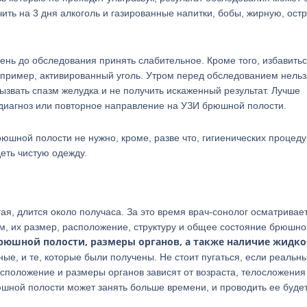
ить на 3 дня алкоголь и газированные напитки, бобы, жирную, ост
нь до обследования принять слабительное. Кроме того, избавитьс
апример, активированный уголь. Утром перед обследованием нельз
 вызвать спазм желудка и не получить искаженный результат. Лучше
 диагноз или повторное направление на УЗИ брюшной полости.
юшной полости не нужно, кроме, разве что, гигиенических процеду
еть чистую одежду.
я, длится около получаса. За это время врач-сонолог осматривает
м, их размер, расположение, структуру и общее состояние брюшно
рюшной полости, размеры органов, а также наличие жидко
е, и те, которые были получены. Не стоит пугаться, если реальн
сположение и размеры органов зависят от возраста, телосложения
ной полости может занять больше времени, и проводить ее буде