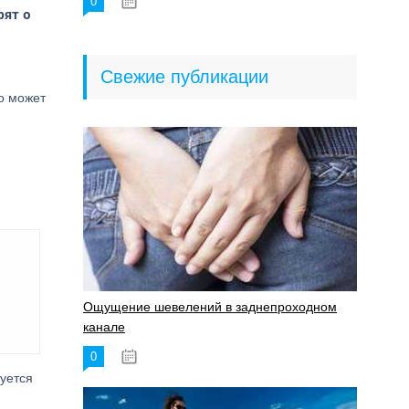
0
18.06.2023
рят о
Свежие публикации
о может
Ощущение шевелений в заднепроходном
канале
0
17.11.2023
руется