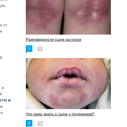
рую,
я от
я
Разновидности сыпи на ногах
3
17.06.2023
р:
 и
й
сти и
ые
 и
Что надо знать о сыпи у грудничков?
т
0
15.06.2023