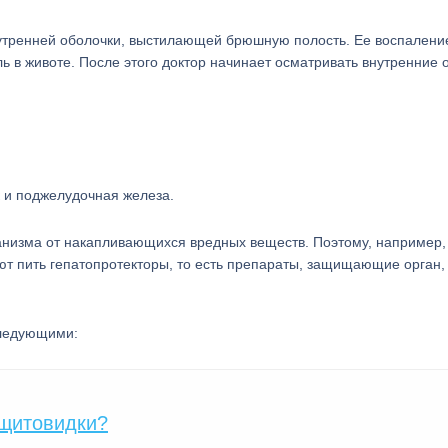
нутренней оболочки, выстилающей брюшную полость. Ее воспалени
ь в животе. После этого доктор начинает осматривать внутренние 
к и поджелудочная железа.
анизма от накапливающихся вредных веществ. Поэтому, например,
т пить гепатопротекторы, то есть препараты, защищающие орган,
следующими:
 щитовидки?