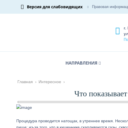
Версия для слабовидящих
Правовая информац
г.
ул
По
НАПРАВЛЕНИЯ
Главная
›
Интересное
›
Что показывае
Процедура проводится натощак, в утреннее время. Неско
пище: из-за того, что в кишечнике скапливаются газы, скв