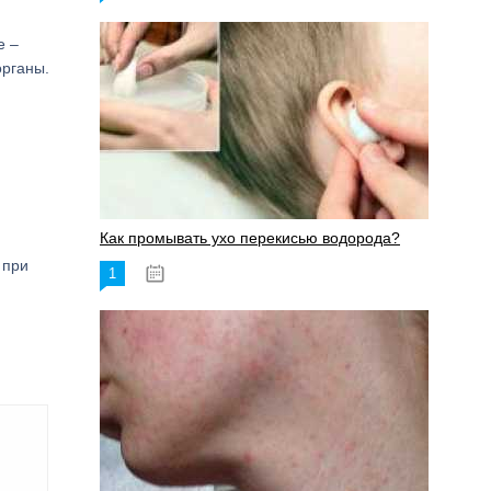
е –
органы.
Как промывать ухо перекисью водорода?
 при
1
08.03.2023