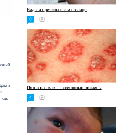
Виды и причины сыпи на лице
0
17.06.2023
ваний.
дом в
Пятна на теле — возможные причины
в
4
18.06.2023
 как