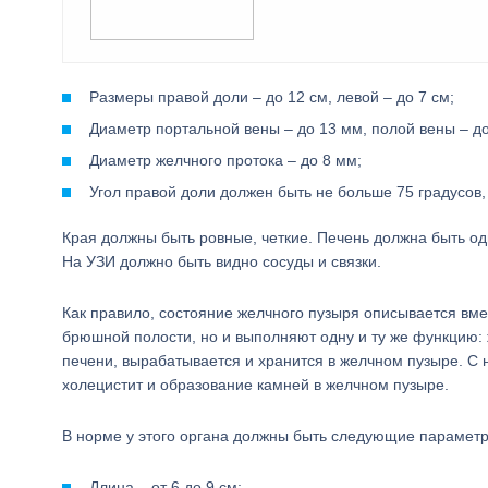
Размеры правой доли – до 12 см, левой – до 7 см;
Диаметр портальной вены – до 13 мм, полой вены – до
Диаметр желчного протока – до 8 мм;
Угол правой доли должен быть не больше 75 градусов, 
Края должны быть ровные, четкие. Печень должна быть од
На УЗИ должно быть видно сосуды и связки.
Как правило, состояние желчного пузыря описывается вмес
брюшной полости, но и выполняют одну и ту же функцию:
печени, вырабатывается и хранится в желчном пузыре. С 
холецистит и образование камней в желчном пузыре.
В норме у этого органа должны быть следующие парамет
Длина – от 6 до 9 см;