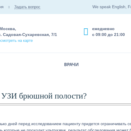
We speak English, F
ия
Задать вопрос
 Москва,
ежедневно
. Садовая-Сухаревская, 7/1
с 09:00 до 21:00
смотреть на карте
ВРАЧИ
т УЗИ брюшной полости?
лько дней перед исследованием пациенту придется ограничивать с
озь которые не проходит ультразвук, результат обследования может 