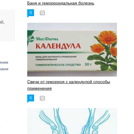
Баня и геморроидальная болезнь
0
17.11.2023
й,
яние
кани
Свечи от геморроя с календулой способы
применения
0
17.11.2023
и