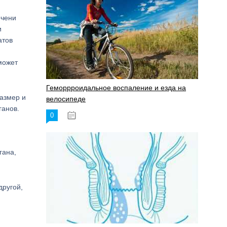
ечени
и
атов
может
Геморрроидальное воспаление и езда на
азмер и
велосипеде
ганов.
0
17.11.2023
гана,
другой,