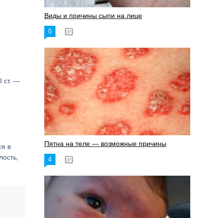
Виды и причины сыпи на лице
0
17.06.2023
I ст. —
Пятна на теле — возможные причины
ся в
лость,
4
18.06.2023