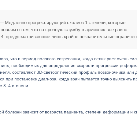
 — Медленно прогрессирующий сколиоз 1 степени, которые
новьям о том, что на срочную службу в армию их все равно
 Б-4, предусматривающие лишь крайне незначительные ограничен
ва, что в период полового созревания, когда велик риск очень сил
аниях, необходимых для определения скорости прогрессии деформ
неля, составляют 3D-светооптический профиль позвоночника или 
ся при постановке диагноза, когда врач пытается точно выяснить п
е 3–4 степени.
ой болезни зависит от возраста пациента, степени деформации и с