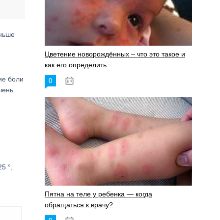
еньше
Цветение новорождённых – что это такое и
как его определить
ие боли
0
19.06.2023
чень
5 °,
Пятна на теле у ребенка — когда
обращаться к врачу?