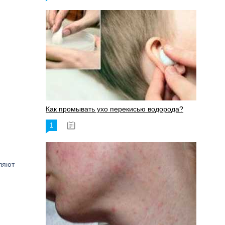
Как промывать ухо перекисью водорода?
1
08.03.2023
вляют