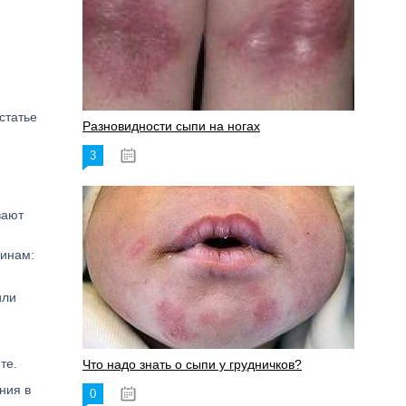
статье
Разновидности сыпи на ногах
3
17.06.2023
вают
чинам:
или
те.
Что надо знать о сыпи у грудничков?
ния в
0
15.06.2023