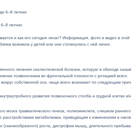
 6–8 летних
вивается и как его сегодня лечат? Информация, фото и видео в этой 
блема возникла у детей или они столкнулись с ней лично.
менного лечения сколиотической болезни, которую в обиходе назы
ивление позвоночника во фронтальной плоскости с ротацией всего
в вокруг собственной оси, чаще всего возникает по следующим при
нутриутробного развития позвоночного столба и грудной клетки и/
го мозга травматического генеза, полиомиелита, слишком раннего
 с расстройствами метаболизма, приводящим к изменениям в скеле
о (скачкообразного) роста, дистрофии мышц, длительного пребыва