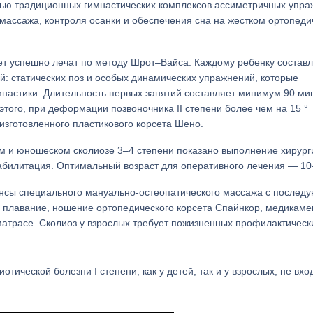
ощью традиционных гимнастических комплексов ассиметричных упр
 массажа, контроля осанки и обеспечения сна на жестком ортопед
лет успешно лечат по методу Шрот–Вайса. Каждому ребенку состав
: статических поз и особых динамических упражнений, которые
астики. Длительность первых занятий составляет минимум 90 мин
этого, при деформации позвоночника II степени более чем на 15 °
зготовленного пластикового корсета Шено.
м и юношеском сколиозе 3–4 степени показано выполнение хирург
абилитация. Оптимальный возраст для оперативного лечения — 10–
еансы специального мануально-остеопатического массажа с после
 плавание, ношение ортопедического корсета Спайнкор, медикаме
матрасе. Сколиоз у взрослых требует пожизненных профилактическ
ической болезни I степени, как у детей, так и у взрослых, не вхо