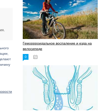
ия.
Геморрроидальное воспаление и езда на
ьного
велосипеде
ации,
0
17.11.2023
делают
ричину
корости