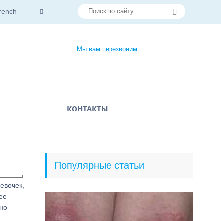
rench
Мы вам перезвоним
КОНТАКТЫ
Популярные статьи
девочек,
лее
 но