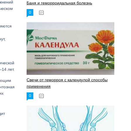
ажнений
Баня и геморроидальная болезнь
ическом
0
17.11.2023
ляются
ут,
ической
14 лет.
Свечи от геморроя с календулой способы
дующим
применения
нтозная
их
0
17.11.2023
дит