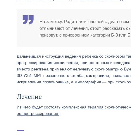
На заметку. Родителям юношей с диагнозом
отлынивают от лечения, стоит рассказать сы
призовут, с присвоением категории Б-3 или
Дальнейшая инструкция ведения ребенка со сколиозом тако
прогрессирования искривления, при повторных исследов
вместо рентгена применяют нелучевую сколиометрию Бун
3D-УЗИ. МРТ позвоночного столба, как правило, назначает
искривления позвоночника, а миелография — при сколиоз
Лечение
Из чего будет состоять комплексная терапия сколиотическ
ее прогрессирования: