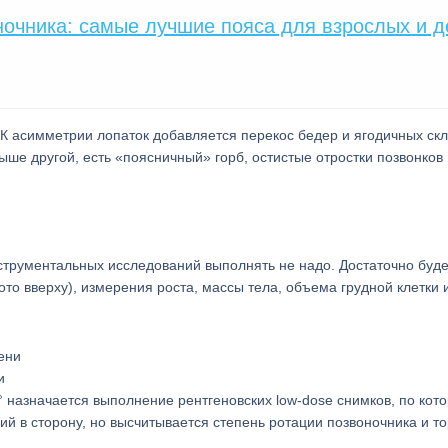
ночника: самые лучшие пояса для взрослых и д
 асимметрии лопаток добавляется перекос бедер и ягодичных скл
ше другой, есть «поясничный» горб, остистые отростки позвонков
нструментальных исследований выполнять не надо. Достаточно буде
то вверху), измерения роста, массы тела, объема грудной клетки 
и
 назначается выполнение рентгеновских low-dose снимков, по кот
ий в сторону, но высчитывается степень ротации позвоночника и т