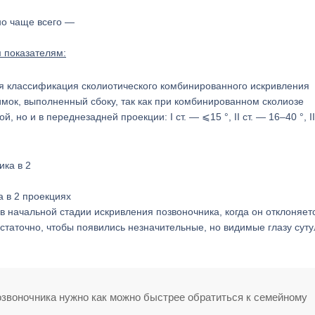
но чаще всего —
 показателям:
ся классификация сколиотического комбинированного искривления
имок, выполненный сбоку, так как при комбинированном сколиозе
 но и в переднезадней проекции: I ст. — ⩽15 °, II ст. — 16–40 °, II
 в 2 проекциях
 в начальной стадии искривления позвоночника, когда он отклоняет
остаточно, чтобы появились незначительные, но видимые глазу суту
озвоночника нужно как можно быстрее обратиться к семейному