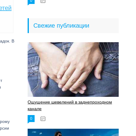
0
18.06.2023
етей
Свежие публикации
адок. В
т
и
Ощущение шевелений в заднепроходном
канале
0
17.11.2023
орому
орсии