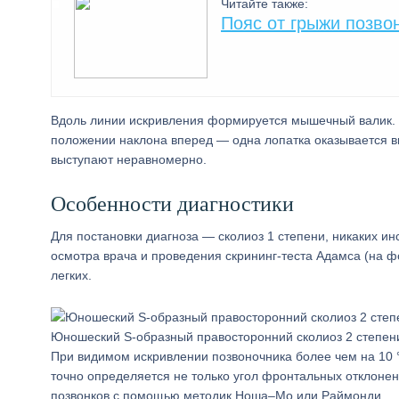
Читайте также:
Пояс от грыжи позво
Вдоль линии искривления формируется мышечный валик. К
положении наклона вперед — одна лопатка оказывается вы
выступают неравномерно.
Особенности диагностики
Для постановки диагноза — сколиоз 1 степени, никаких и
осмотра врача и проведения скрининг-теста Адамса (на фо
легких.
Юношеский S-образный правосторонний сколиоз 2 степен
При видимом искривлении позвоночника более чем на 10 °
точно определяется не только угол фронтальных отклонен
позвонков с помощью методик Ноша–Мо или Раймонди.