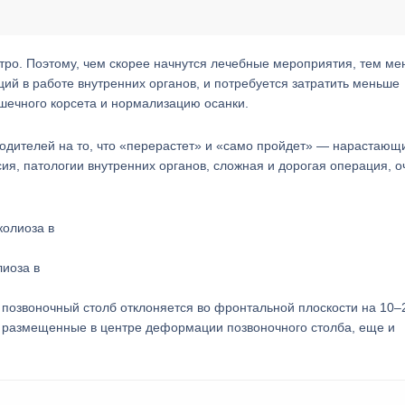
ыстро. Поэтому, чем скорее начнутся лечебные мероприятия, тем м
ий в работе внутренних органов, и потребуется затратить меньше
шечного корсета и нормализацию осанки.
одителей на то, что «перерастет» и «само пройдет» — нарастающ
ия, патологии внутренних органов, сложная и дорогая операция, о
лиоза в
 позвоночный столб отклоняется во фронтальной плоскости на 10–2
и, размещенные в центре деформации позвоночного столба, еще и