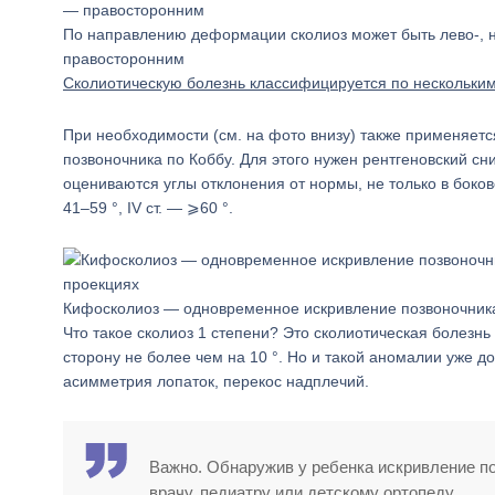
По направлению деформации сколиоз может быть лево-, 
правосторонним
Сколиотическую болезнь классифицируется по нескольким
При необходимости (см. на фото внизу) также применяет
позвоночника по Коббу. Для этого нужен рентгеновский сн
оцениваются углы отклонения от нормы, не только в боковой,
41–59 °, IV ст. — ⩾60 °.
Кифосколиоз — одновременное искривление позвоночника
Что такое сколиоз 1 степени? Это сколиотическая болезнь
сторону не более чем на 10 °. Но и такой аномалии уже д
асимметрия лопаток, перекос надплечий.
Важно. Обнаружив у ребенка искривление п
врачу, педиатру или детскому ортопеду.