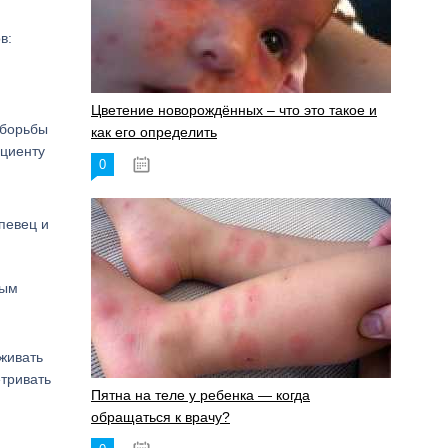
в:
Цветение новорождённых – что это такое и
 борьбы
как его определить
ациенту
0
19.06.2023
певец и
ым
живать
тривать
Пятна на теле у ребенка — когда
обращаться к врачу?