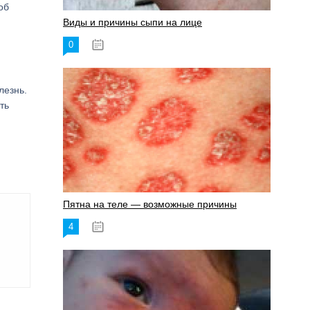
об
Виды и причины сыпи на лице
0
17.06.2023
лезнь.
ть
Пятна на теле — возможные причины
4
18.06.2023