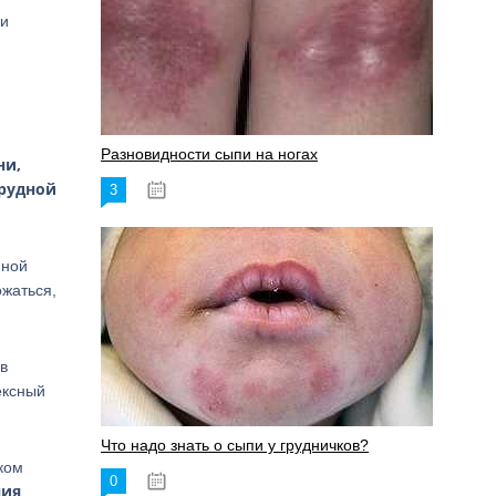
ии
Разновидности сыпи на ногах
ни,
грудной
3
17.06.2023
нной
ожаться,
в
ексный
Что надо знать о сыпи у грудничков?
ком
0
15.06.2023
ния