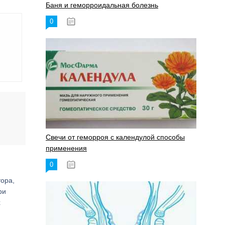
Баня и геморроидальная болезнь
0
17.11.2023
Свечи от геморроя с календулой способы
применения
0
17.11.2023
ора,
ри
х