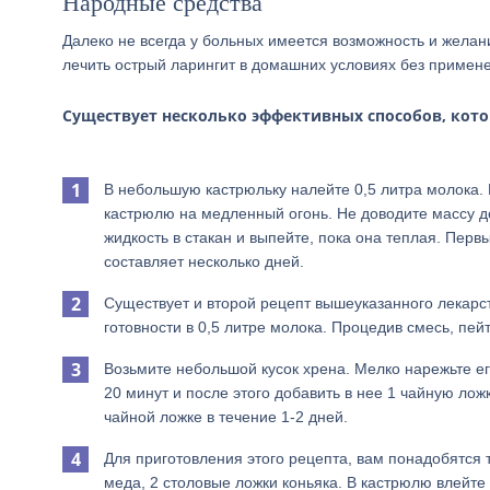
Народные средства
Далеко не всегда у больных имеется возможность и желан
лечить острый ларингит в домашних условиях без приме
Существует несколько эффективных способов, кото
В небольшую кастрюльку налейте 0,5 литра молока. 
кастрюлю на медленный огонь. Не доводите массу до
жидкость в стакан и выпейте, пока она теплая. Перв
составляет несколько дней.
Существует и второй рецепт вышеуказанного лекарс
готовности в 0,5 литре молока. Процедив смесь, пей
Возьмите небольшой кусок хрена. Мелко нарежьте ег
20 минут и после этого добавить в нее 1 чайную лож
чайной ложке в течение 1-2 дней.
Для приготовления этого рецепта, вам понадобятся т
меда, 2 столовые ложки коньяка. В кастрюлю влейте