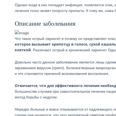
Однако когда в них попадает инфекция, появляется отек,
лечения голос может попросту пропасть. К тому же, сама
Описание заболевания
Что такое острый ларингит и почему он представляет опас
которое вызывает хрипотцу в голосе, сухой кашель
клеткой
. Различают острый и хронический ларингит. Од
Довольно часто данное заболевание является лишь одни
заражением вирусом (грипп). Болезнетворные микрооргани
и это становится причиной возникновения воспаления.
Отмечается, что для эффективного лечения необх
большинстве случаев при самостоятельном лечении пацие
метод борьбы с недугом.
Нередко больные и вовсе отказываются от надлежащего ле
случае они надеются, что этот неприятный симптом прой