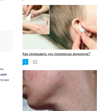
Как промывать ухо перекисью водорода?
1
08.03.2023
нию
льше
случае