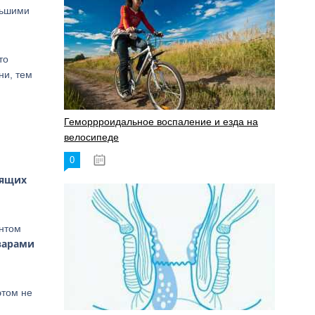
льшими
то
ни, тем
Геморрроидальное воспаление и езда на
велосипеде
0
17.11.2023
мящих
ентом
варами
этом не