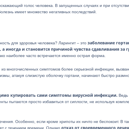
 искажающий голос человека. В запущенных случаях и при отсутств
 болезнь имеет множество негативных последствий.
заболевание горта
ность для здоровья человека? Ларингит – это
, а иногда и становится причиной чувства сдавливания за 
нако наиболее часто встречается именно острая форма.
м из многочисленных симптомов более серьезной инфекции, вызва
змы, атакуя слизистую оболочку гортани, начинают быстро размн
одимо купировать сами симптомы вирусной инфекции.
Ведь 
нты пытаются просто избавиться от сиплости, не используя компл
чения. Особенно, если кроме хрипоты их ничто не беспокоит. В та
отказ от своевременного лече
дет с течением времени. Однако