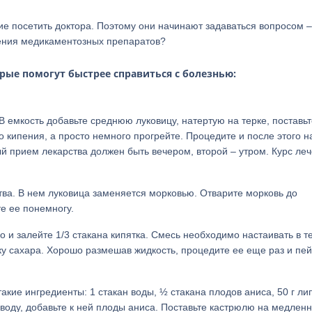
ие посетить доктора. Поэтому они начинают задаваться вопросом –
нения медикаментозных препаратов?
рые помогут быстрее справиться с болезнью:
В емкость добавьте среднюю луковицу, натертую на терке, поставьт
 кипения, а просто немного прогрейте. Процедите и после этого н
ый прием лекарства должен быть вечером, второй – утром. Курс ле
тва. В нем луковица заменяется морковью. Отварите морковь до
те ее понемногу.
о и залейте 1/3 стакана кипятка. Смесь необходимо настаивать в т
ку сахара. Хорошо размешав жидкость, процедите ее еще раз и пей
акие ингредиенты: 1 стакан воды, ½ стакана плодов аниса, 50 г ли
 воду, добавьте к ней плоды аниса. Поставьте кастрюлю на медлен