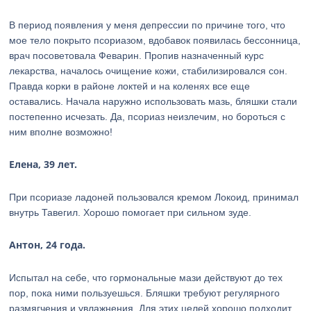
В период появления у меня депрессии по причине того, что
мое тело покрыто псориазом, вдобавок появилась бессонница,
врач посоветовала Феварин. Пропив назначенный курс
лекарства, началось очищение кожи, стабилизировался сон.
Правда корки в районе локтей и на коленях все еще
оставались. Начала наружно использовать мазь, бляшки стали
постепенно исчезать. Да, псориаз неизлечим, но бороться с
ним вполне возможно!
Елена, 39 лет.
При псориазе ладоней пользовался кремом Локоид, принимал
внутрь Тавегил. Хорошо помогает при сильном зуде.
Антон, 24 года.
Испытал на себе, что гормональные мази действуют до тех
пор, пока ними пользуешься. Бляшки требуют регулярного
размягчения и увлажнения. Для этих целей хорошо подходит