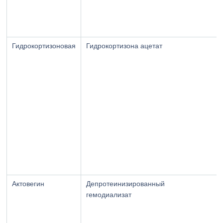
Гидрокортизоновая
Гидрокортизона ацетат
Актовегин
Депротеинизированный
гемодиализат