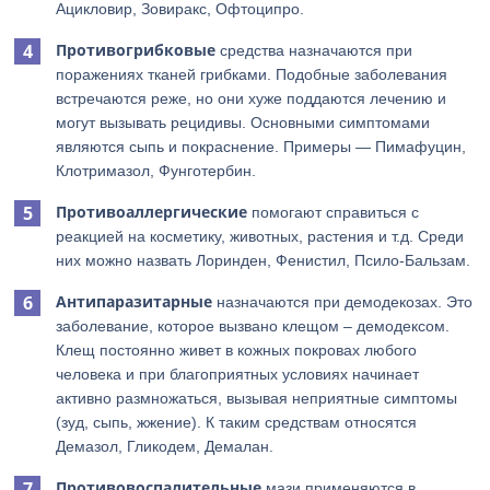
Ацикловир, Зовиракс, Офтоципро.
Противогрибковые
средства назначаются при
поражениях тканей грибками. Подобные заболевания
встречаются реже, но они хуже поддаются лечению и
могут вызывать рецидивы. Основными симптомами
являются сыпь и покраснение. Примеры — Пимафуцин,
Клотримазол, Фунготербин.
Противоаллергические
помогают справиться с
реакцией на косметику, животных, растения и т.д. Среди
них можно назвать Лоринден, Фенистил, Псило-Бальзам.
Антипаразитарные
назначаются при демодекозах. Это
заболевание, которое вызвано клещом – демодексом.
Клещ постоянно живет в кожных покровах любого
человека и при благоприятных условиях начинает
активно размножаться, вызывая неприятные симптомы
(зуд, сыпь, жжение). К таким средствам относятся
Демазол, Гликодем, Демалан.
Противовоспалительные
мази применяются в