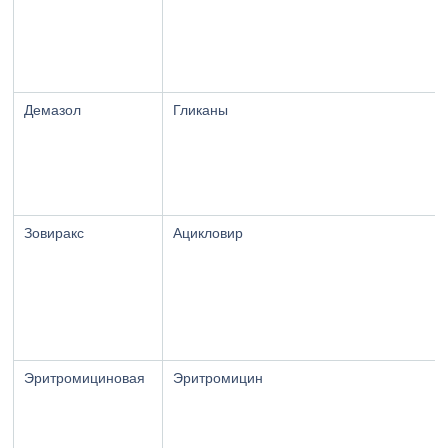
Демазол
Гликаны
Зовиракс
Ацикловир
Эритромициновая
Эритромицин