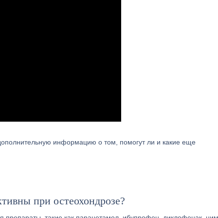
 дополнительную информацию о том, помогут ли и какие еще
тивны при остеохондрозе?
я препараты, такие как парацетамол, ибупрофен, диклофенак, ни