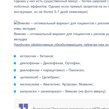
Однако у них есть существенный минус – более широкий 
побочных эффектов. Однако если прямых запретов на их п
инструкции, но не более 5-7 дней (максимум).
Вимово – оптимальный вариант для пациентов с риском р
желудка
Наиболее эффективные обезболивающие таблетки при ос
кеторолак – Кетанов;
диклофенак – Диклофенак, Ортофен;
диклофенак + парацетамол – Паноксен;
целекоксиб – Целебрекс;
мелоксикам – Амелотекс, Артрозан, Мовалис;
напроксен + эзомепразол – Вимово (на фото вверху).
Внимание! Принимая пероральные НПВ обез