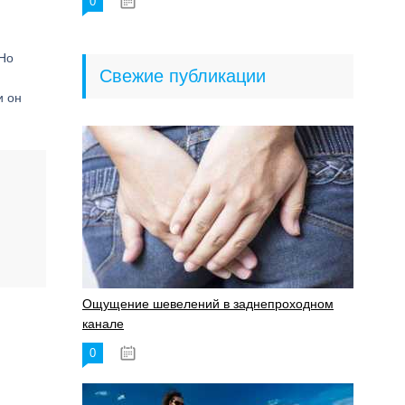
0
18.06.2023
 Но
Свежие публикации
и он
Ощущение шевелений в заднепроходном
канале
0
17.11.2023