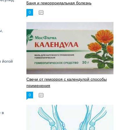
Баня и геморроидальная болезнь
0
17.11.2023
ы,
я йогой
Свечи от геморроя с календулой способы
применения
0
17.11.2023
 в