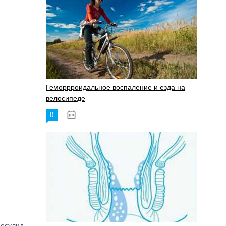
Геморрроидальное воспаление и езда на
велосипеде
0
17.11.2023
месулид.