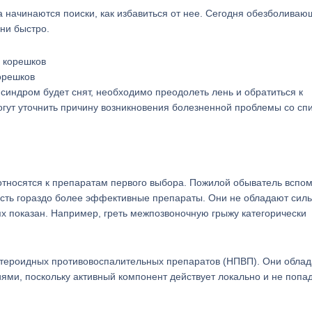
ма начинаются поиски, как избавиться от нее. Сегодня обезболива
они быстро.
орешков
й синдром будет снят, необходимо преодолеть лень и обратиться к
огут уточнить причину возникновения болезненной проблемы со спи
тносятся к препаратам первого выбора. Пожилой обыватель вспом
 есть гораздо более эффективные препараты. Они не обладают сил
х показан. Например, греть межпозвоночную грыжу категорически
стероидных противовоспалительных препаратов (НПВП). Они обла
и, поскольку активный компонент действует локально и не попад