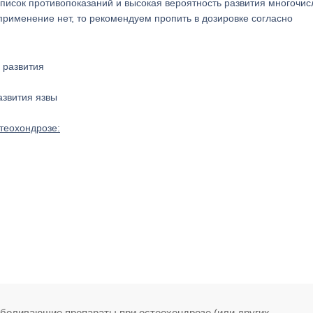
список противопоказаний и высокая вероятность развития многочи
рименение нет, то рекомендуем пропить в дозировке согласно
азвития язвы
теохондрозе:
боливающие препараты при остеохондрозе (или других