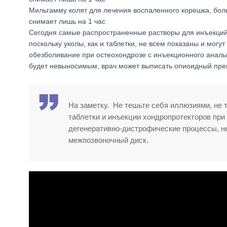
Мильгамму колят для лечения воспаленного корешка, бол
снимает лишь на 1 час
Сегодня самые распространенные растворы для инъекций,
поскольку уколы, как и таблетки, не всем показаны и мог
обезболивание при остеохондрозе с инъекционного анальг
будет невыносимым, врач может выписать опиоидный пре
На заметку. Не тешьте себя иллюзиями, не 
таблетки и инъекции хондропротекторов пр
дегенеративно-дистрофические процессы, не
межпозвоночный диск.