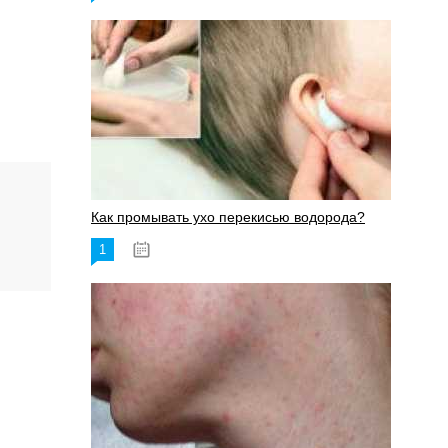
Как промывать ухо перекисью водорода?
1
08.03.2023