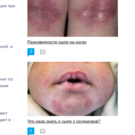
ющие при
Разновидности сыпи на ногах
ной, и
3
17.06.2023
нит по
ьным
дают
ает в
Что надо знать о сыпи у грудничков?
0
15.06.2023