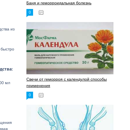
Баня и геморроидальная болезнь
0
17.11.2023
дства из
 быстро
дства:
Свечи от геморроя с календулой способы
00 мл
применения
0
17.11.2023
ущения
ивая