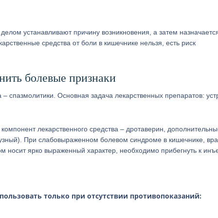
 делом устанавливают причину возникновения, а затем назначаетс
рственные средства от боли в кишечнике нельзя, есть риск
нить болевые признаки
– спазмолитики. Основная задача лекарственных препаратов: уст
компонент лекарственного средства – дротаверин, дополнительны
курузный). При слабовыраженном болевом синдроме в кишечнике, вр
ом носит ярко выраженный характер, необходимо прибегнуть к инъ
ользовать только при отсутствии противопоказаний: