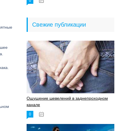
0
18.06.2023
Свежие публикации
иятные
ошее
а.
нака.
Ощущение шевелений в заднепроходном
канале
льном
0
17.11.2023