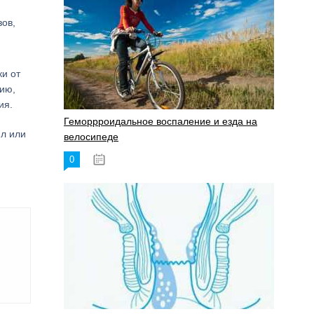
зов,
н
ки от
сию,
ия.
Геморрроидальное воспаление и езда на
ил или
велосипеде
0
17.11.2023