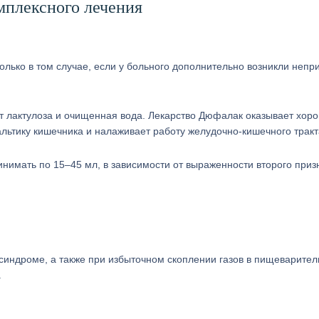
мплексного лечения
олько в том случае, если у больного дополнительно возникли непр
ит лактулоза и очищенная вода. Лекарство Дюфалак оказывает хор
альтику кишечника и налаживает работу желудочно-кишечного тракт
нимать по 15–45 мл, в зависимости от выраженности второго приз
синдроме, а также при избыточном скоплении газов в пищеварите
.