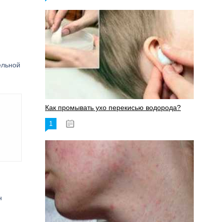
ельной
Как промывать ухо перекисью водорода?
1
08.03.2023
н