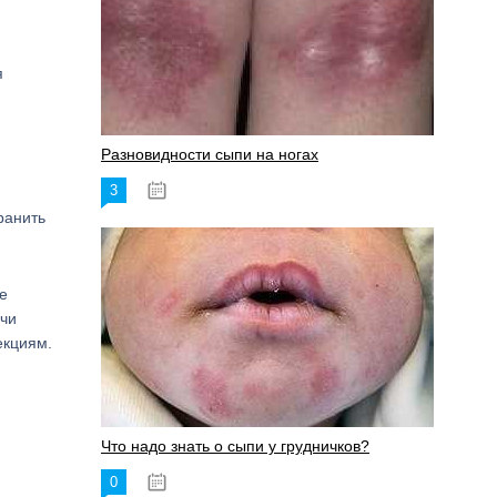
я
Разновидности сыпи на ногах
3
17.06.2023
ранить
е
ачи
екциям.
Что надо знать о сыпи у грудничков?
0
15.06.2023