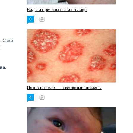
Виды и причины сыпи на лице
0
17.06.2023
. С его
я
ва.
Пятна на теле — возможные причины
4
18.06.2023