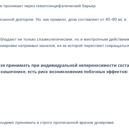
 не проникает через гематоэнцефалический барьер.
анной доктором. Но, как правило, доза составляет от 40–80 мг, в
бладают не только спазмолитическим, но и миотропным действием
окировки натриевых каналов, из-за которой перестают сокращатьс
ьзя принимать при индивидуальной непереносимости соста
в кишечнике, есть риск возникновения побочных эффектов:
бходимо принимать в строго прописанной врачом дозировке.