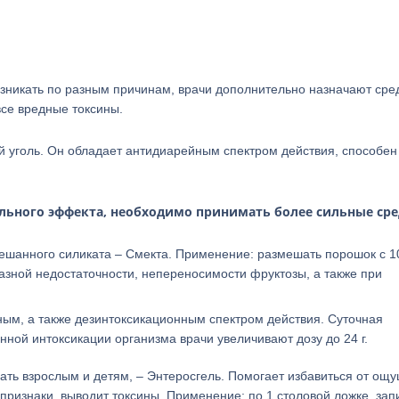
возникать по разным причинам, врачи дополнительно назначают сре
все вредные токсины.
 уголь. Он обладает антидиарейным спектром действия, способен
льного эффекта, необходимо принимать более сильные сре
ешанного силиката – Смекта. Применение: размешать порошок с 1
азной недостаточности, непереносимости фруктозы, а также при
ным, а также дезинтоксикационным спектром действия. Суточная
нной интоксикации организма врачи увеличивают дозу до 24 г.
ть взрослым и детям, – Энтеросгель. Помогает избавиться от ощ
признаки, выводит токсины. Применение: по 1 столовой ложке, зап