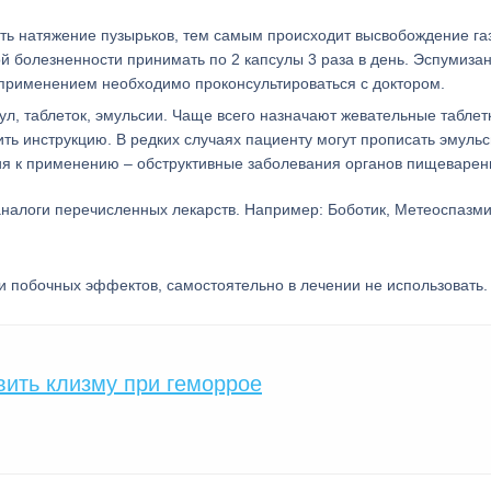
ть натяжение пузырьков, тем самым происходит высвобождение га
й болезненности принимать по 2 капсулы 3 раза в день. Эспумиза
 применением необходимо проконсультироваться с доктором.
ул, таблеток, эмульсии. Чаще всего назначают жевательные таблет
ть инструкцию. В редких случаях пациенту могут прописать эмуль
ия к применению – обструктивные заболевания органов пищеварен
налоги перечисленных лекарств. Например: Боботик, Метеоспазм
и побочных эффектов, самостоятельно в лечении не использовать.
вить клизму при геморрое