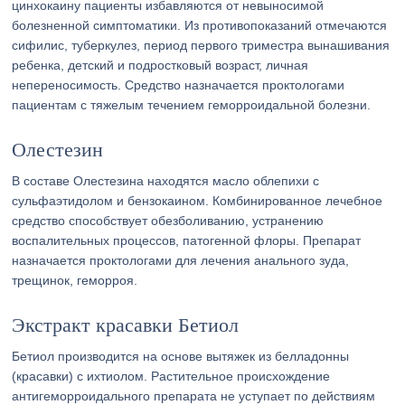
цинхокаину пациенты избавляются от невыносимой
болезненной симптоматики. Из противопоказаний отмечаются
сифилис, туберкулез, период первого триместра вынашивания
ребенка, детский и подростковый возраст, личная
непереносимость. Средство назначается проктологами
пациентам с тяжелым течением геморроидальной болезни.
Олестезин
В составе Олестезина находятся масло облепихи с
сульфаэтидолом и бензокаином. Комбинированное лечебное
средство способствует обезболиванию, устранению
воспалительных процессов, патогенной флоры. Препарат
назначается проктологами для лечения анального зуда,
трещинок, геморроя.
Экстракт красавки Бетиол
Бетиол производится на основе вытяжек из белладонны
(красавки) с ихтиолом. Растительное происхождение
антигеморроидального препарата не уступает по действиям