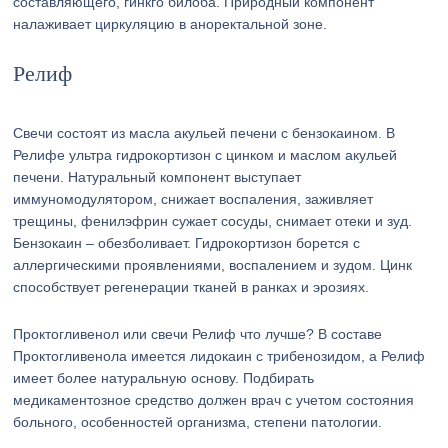
составляющего, гинкго билоба. Природный компонент
налаживает циркуляцию в аноректальной зоне.
Релиф
Свечи состоят из масла акульей печени с бензокаином. В
Релифе ультра гидрокортизон с цинком и маслом акульей
печени. Натуральный компонент выступает
иммуномодулятором, снижает воспаления, заживляет
трещины, фенилэфрин сужает сосуды, снимает отеки и зуд.
Бензокаин – обезболивает. Гидрокортизон борется с
аллергическими проявлениями, воспалением и зудом. Цинк
способствует регенерации тканей в ранках и эрозиях.
Проктогливенол или свечи Релиф что лучше? В составе
Проктогливенола имеется лидокаин с трибенозидом, а Релиф
имеет более натуральную основу. Подбирать
медикаментозное средство должен врач с учетом состояния
больного, особенностей организма, степени патологии.