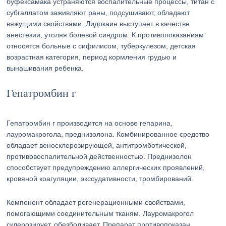
буфексамака устраняются воспалительные процессы, титан с
субгаллатом заживляют раны, подсушивают, обладают
вяжущими свойствами. Лидокаин выступает в качестве
анестезии, утоляя болевой синдром. К противопоказаниям
относятся больные с сифилисом, туберкулезом, детская
возрастная категория, период кормления грудью и
вынашивания ребенка.
Гепатромбин г
Гепатромбин г производится на основе гепарина,
лауромакрогола, преднизолона. Комбинированное средство
обладает веносклерозирующей, антитромботической,
противовоспалительной действенностью. Преднизолон
способствует предупреждению аллергических проявлений,
кровяной коагуляции, экссудативности, тромбирований.
Компонент обладает регенерационными свойствами,
помогающими соединительным тканям. Лауромакрогол
склерозирует, обезболивает. Препарат противопоказан