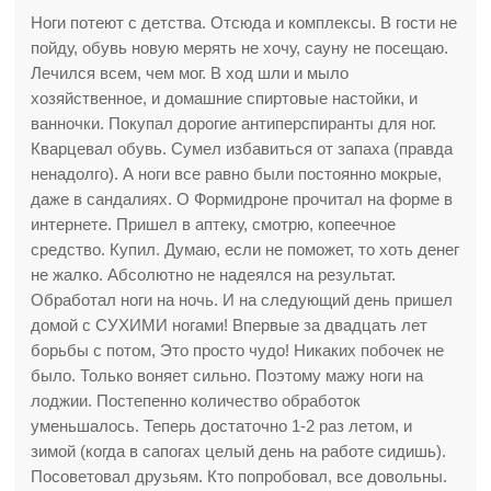
Ноги потеют с детства. Отсюда и комплексы. В гости не
пойду, обувь новую мерять не хочу, сауну не посещаю.
Лечился всем, чем мог. В ход шли и мыло
хозяйственное, и домашние спиртовые настойки, и
ванночки. Покупал дорогие антиперспиранты для ног.
Кварцевал обувь. Сумел избавиться от запаха (правда
ненадолго). А ноги все равно были постоянно мокрые,
даже в сандалиях. О Формидроне прочитал на форме в
интернете. Пришел в аптеку, смотрю, копеечное
средство. Купил. Думаю, если не поможет, то хоть денег
не жалко. Абсолютно не надеялся на результат.
Обработал ноги на ночь. И на следующий день пришел
домой с СУХИМИ ногами! Впервые за двадцать лет
борьбы с потом, Это просто чудо! Никаких побочек не
было. Только воняет сильно. Поэтому мажу ноги на
лоджии. Постепенно количество обработок
уменьшалось. Теперь достаточно 1-2 раз летом, и
зимой (когда в сапогах целый день на работе сидишь).
Посоветовал друзьям. Кто попробовал, все довольны.