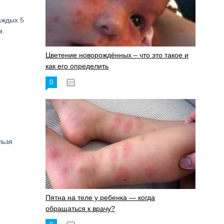
аждых 5
м.
Цветение новорождённых – что это такое и
как его определить
0
19.06.2023
льзя
Пятна на теле у ребенка — когда
обращаться к врачу?