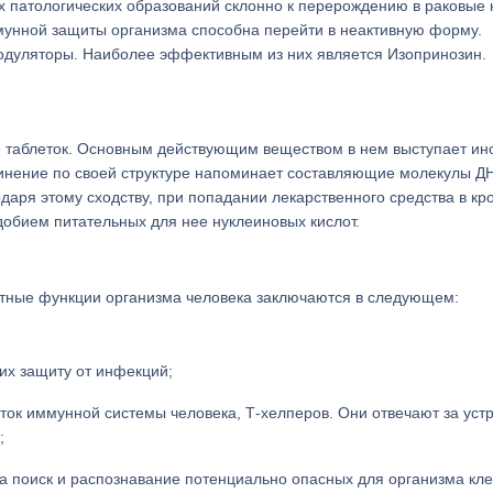
их патологических образований склонно к перерождению в раковые 
мунной защиты организма способна перейти в неактивную форму.
одуляторы. Наиболее эффективным из них является Изопринозин.
е таблеток. Основным действующим веществом в нем выступает ин
динение по своей структуре напоминает составляющие молекулы ДН
аря этому сходству, при попадании лекарственного средства в кро
добием питательных для нее нуклеиновых кислот.
тные функции организма человека заключаются в следующем:
х защиту от инфекций;
ток иммунной системы человека, Т-хелперов. Они отвечают за уст
;
 поиск и распознавание потенциально опасных для организма кле