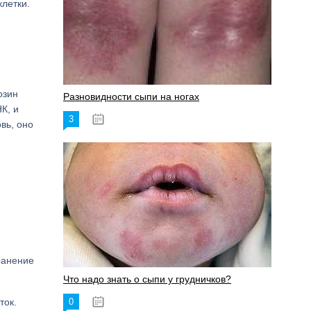
клетки.
озин
Разновидности сыпи на ногах
К, и
3
17.06.2023
вь, оно
ранение
Что надо знать о сыпи у грудничков?
ток.
0
15.06.2023