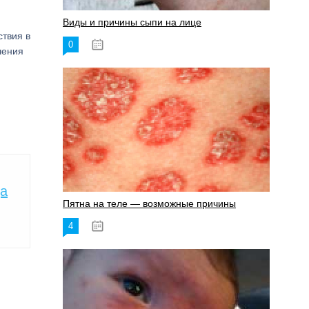
Виды и причины сыпи на лице
ствия в
0
17.06.2023
чения
да
Пятна на теле — возможные причины
4
18.06.2023