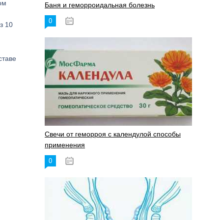
ом
Баня и геморроидальная болезнь
0
17.11.2023
з 10
ставе
Свечи от геморроя с календулой способы
применения
0
17.11.2023