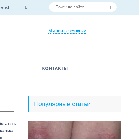
rench
Мы вам перезвоним
КОНТАКТЫ
Популярные статьи
богатить
колько
ь