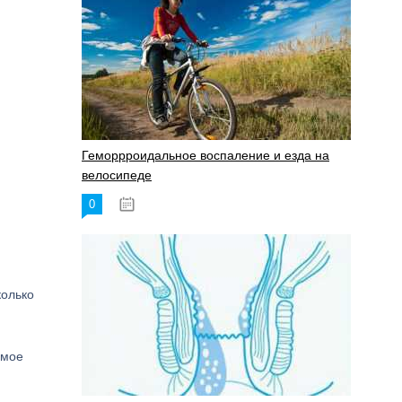
Геморрроидальное воспаление и езда на
велосипеде
0
17.11.2023
колько
амое