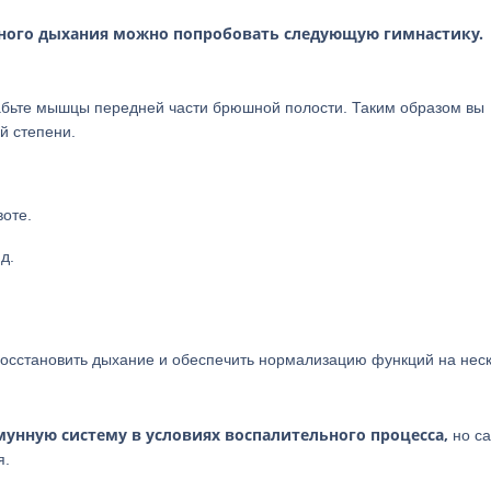
рного дыхания можно попробовать следующую гимнастику.
слабьте мышцы передней части брюшной полости. Таким образом вы
й степени.
воте.
д.
 восстановить дыхание и обеспечить нормализацию функций на нес
унную систему в условиях воспалительного процесса,
но с
я.