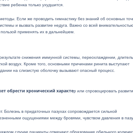
ствие ребенка только ухудшится.
тоды. Если же проводить гимнастику без знаний об основных точк
стемы и вызвать развитие недуга. Важно со всей внимательность
 пользой применять их в дальнейшем.
 результате снижения иммунной системы, переохлаждении, длител
ухой воздух. Кроме того, основными причинами ринита выступают
дании на слизистую оболочку вызывают опасный процесс.
жет обрести хронический характе
р или спровоцировать развит
ит. Болезнь в придаточных пазухах сопровождается сильной
езненными ощущениями между бровями, чувством давления в пазу
в каждом случае пациенты отмечают образование обильного количес