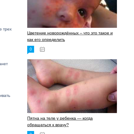
е трех
Цветение новорождённых – что это такое и
как его определить
0
19.06.2023
анет
ивать
Пятна на теле у ребенка — когда
обращаться к врачу?