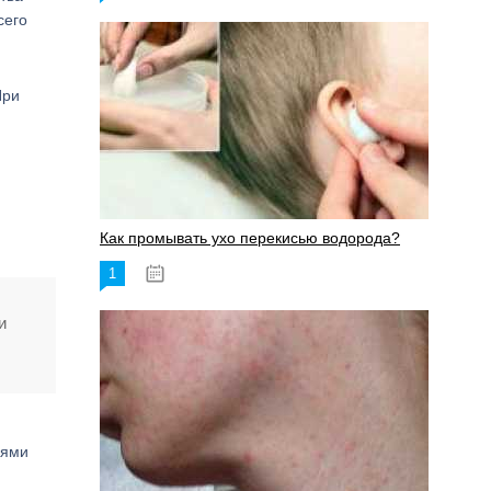
сего
При
Как промывать ухо перекисью водорода?
1
08.03.2023
и
лями