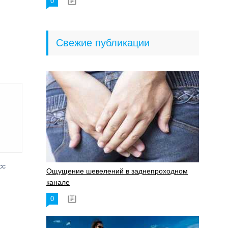
0
18.06.2023
Свежие публикации
сс
Ощущение шевелений в заднепроходном
канале
0
17.11.2023