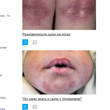
ах, то
ю
Разновидности сыпи на ногах
3
17.06.2023
ьном
ие
хах.
Что надо знать о сыпи у грудничков?
0
15.06.2023
тва