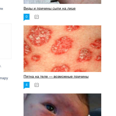
Виды и причины сыпи на лице
те
0
17.06.2023
.
Пятна на теле — возможные причины
 пару
4
18.06.2023