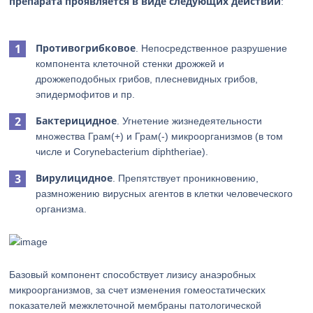
препарата проявляется в виде следующих действий
:
Противогрибковое
. Непосредственное разрушение
компонента клеточной стенки дрожжей и
дрожжеподобных грибов, плесневидных грибов,
эпидермофитов и пр.
Бактерицидное
. Угнетение жизнедеятельности
множества Грам(+) и Грам(-) микроорганизмов (в том
числе и Corynebacterium diphtheriae).
Вирулицидное
. Препятствует проникновению,
размножению вирусных агентов в клетки человеческого
организма.
Базовый компонент способствует лизису анаэробных
микроорганизмов, за счет изменения гомеостатических
показателей межклеточной мембраны патологической