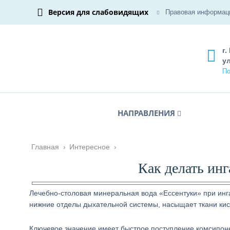
Версия для слабовидящих
Правовая информац
г.
ул
По
НАПРАВЛЕНИЯ
Главная
›
Интересное
›
Как делать ин
Лечебно-столовая минеральная вода «Ессентуки» при инг
нижние отделы дыхательной системы, насыщает ткани ки
Ключевое значение имеет быстрое поступление комсипон