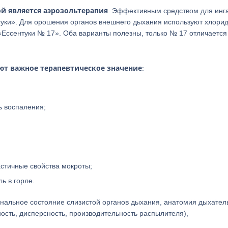
й является аэрозольтерапия
. Эффективным средством для инг
уки». Для орошения органов внешнего дыхания используют хлорид
«Ессентуки № 17». Оба варианты полезны, только № 17 отличается
т важное терапевтическое значение
:
ь воспаления;
астичные свойства мокроты;
ь в горле.
нальное состояние слизистой органов дыхания, анатомия дыхател
ность, дисперсность, производительность распылителя),