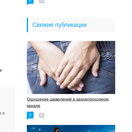
0
18.06.2023
Свежие публикации
в
Ощущение шевелений в заднепроходном
канале
а в
0
17.11.2023