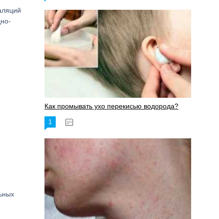
аляций
но-
Как промывать ухо перекисью водорода?
1
08.03.2023
ьных