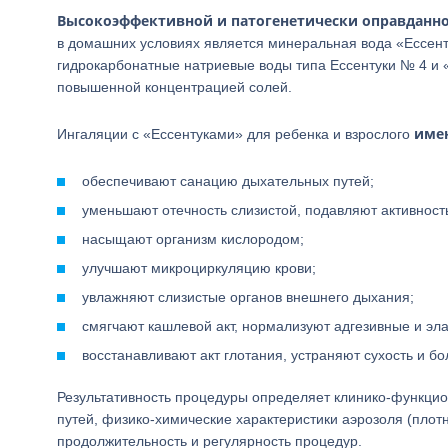
Высокоэффективной и патогенетически оправданно
в домашних условиях является минеральная вода «Ессент
гидрокарбонатные натриевые воды типа Ессентуки № 4 и 
повышенной концентрацией солей.
имею
Ингаляции с «Ессентуками» для ребенка и взрослого
обеспечивают санацию дыхательных путей;
уменьшают отечность слизистой, подавляют активност
насыщают организм кислородом;
улучшают микроциркуляцию крови;
увлажняют слизистые органов внешнего дыхания;
смягчают кашлевой акт, нормализуют адгезивные и эл
восстанавливают акт глотания, устраняют сухость и бол
Результативность процедуры определяет клинико-функцио
путей, физико-химические характеристики аэрозоля (плот
продолжительность и регулярность процедур.