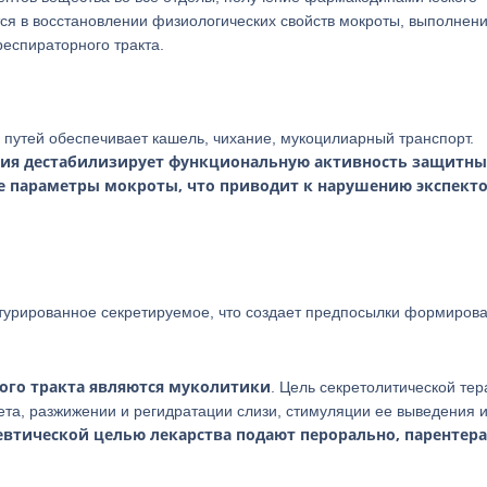
тся в восстановлении физиологических свойств мокроты, выполнен
еспираторного тракта.
путей обеспечивает кашель, чихание, мукоцилиарный транспорт.
ния дестабилизирует функциональную активность защитны
е параметры мокроты, что приводит к нарушению экспект
ктурированное секретируемое, что создает предпосылки формиров
ого тракта являются муколитики
. Цель секретолитической те
та, разжижении и регидратации слизи, стимуляции ее выведения и
евтической целью лекарства подают перорально, парентер