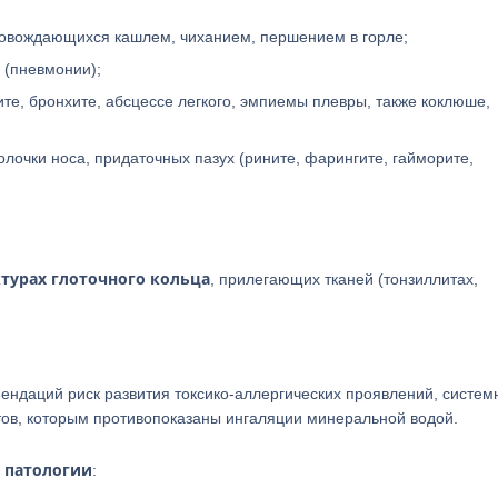
ровождающихся кашлем, чиханием, першением в горле;
 (пневмонии);
те, бронхите, абсцессе легкого, эмпиемы плевры, также коклюше,
лочки носа, придаточных пазух (рините, фарингите, гайморите,
турах глоточного кольца
, прилегающих тканей (тонзиллитах,
ендаций риск развития токсико-аллергических проявлений, систем
тов, которым противопоказаны ингаляции минеральной водой.
 патологии
: