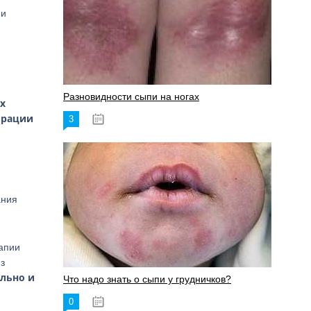
ии
Разновидности сыпи на ногах
х
орации
3
17.06.2023
ания
рапии
з
ально и
Что надо знать о сыпи у грудничков?
0
15.06.2023