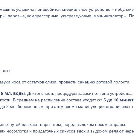
машних условиях понадобится специальное устройство – небулайз
ры: паровые, компрессорные, ультразвуковые, мэш-ингаляторы. По
 газы.
зухи носа от остатков слизи, провести санацию ротовой полости.
5 мл. воды
ь
. Длительность процедуры зависит от типа устройства,
от 5 до 10 минут
кости. В среднем на распыление состава уходит
 до 3 мл. беременным, при этом время манипуляции ограничивают
льных путей вдыхают пары ртом, перед выдохом носом стараясь
иях носоглотки и придаточных синусов вдох и выдохом делают чере