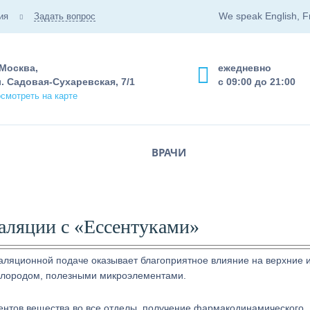
We speak English, F
ия
Задать вопрос
 Москва,
ежедневно
. Садовая-Сухаревская, 7/1
с 09:00 до 21:00
смотреть на карте
ВРАЧИ
галяции с «Ессентуками»
аляционной подаче оказывает благоприятное влияние на верхние 
слородом, полезными микроэлементами.
ентов вещества во все отделы, получение фармакодинамического