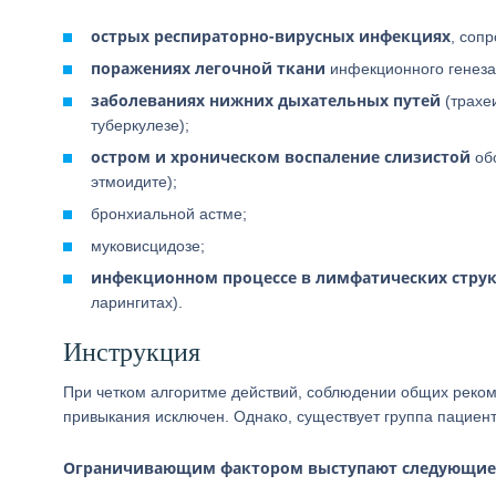
острых респираторно-вирусных инфекциях
, соп
поражениях легочной ткани
инфекционного генеза
заболеваниях нижних дыхательных путей
(трахеи
туберкулезе);
остром и хроническом воспаление слизистой
обо
этмоидите);
бронхиальной астме;
муковисцидозе;
инфекционном процессе в лимфатических струк
ларингитах).
Инструкция
При четком алгоритме действий, соблюдении общих реком
привыкания исключен. Однако, существует группа пациен
Ограничивающим фактором выступают следующие