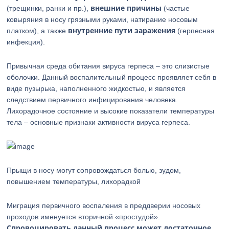
внешние причины
(трещинки, ранки и пр.),
(частые
ковыряния в носу грязными руками, натирание носовым
внутренние пути заражения
платком), а также
(герпесная
инфекция).
Привычная среда обитания вируса герпеса – это слизистые
оболочки. Данный воспалительный процесс проявляет себя в
виде пузырька, наполненного жидкостью, и является
следствием первичного инфицирования человека.
Лихорадочное состояние и высокие показатели температуры
тела – основные признаки активности вируса герпеса.
Прыщи в носу могут сопровождаться болью, зудом,
повышением температуры, лихорадкой
Миграция первичного воспаления в преддверии носовых
проходов именуется вторичной «простудой».
Спровоцировать данный процесс может достаточное