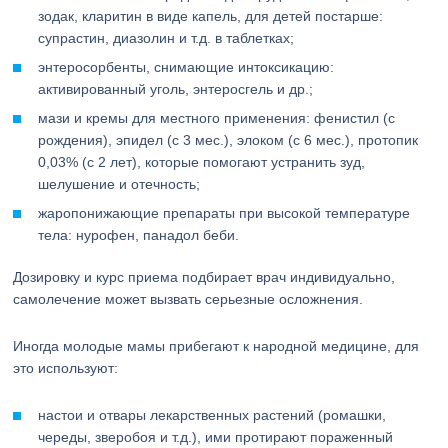
зодак, кларитин в виде капель, для детей постарше:
супрастин, диазолин и т.д. в таблетках;
энтеросорбенты, снимающие интоксикацию:
активированный уголь, энтеросгель и др.;
мази и кремы для местного применения: фенистил (с
рождения), эпидел (с 3 мес.), элоком (с 6 мес.), протопик
0,03% (с 2 лет), которые помогают устранить зуд,
шелушение и отечность;
жаропонижающие препараты при высокой температуре
тела: нурофен, панадол беби.
Дозировку и курс приема подбирает врач индивидуально,
самолечение может вызвать серьезные осложнения.
Иногда молодые мамы прибегают к народной медицине, для
это используют:
настои и отвары лекарственных растений (ромашки,
череды, зверобоя и т.д.), ими протирают пораженный