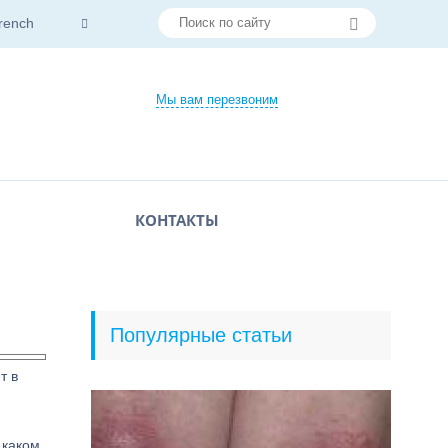
rench
Мы вам перезвоним
КОНТАКТЫ
Популярные статьи
т в
 каком