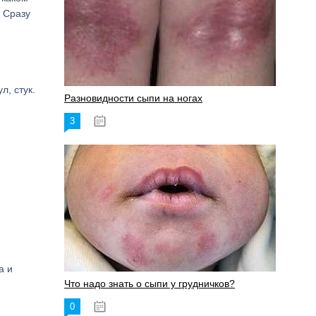
. Сразу
л, стук.
Разновидности сыпи на ногах
3
17.06.2023
а и
Что надо знать о сыпи у грудничков?
0
15.06.2023