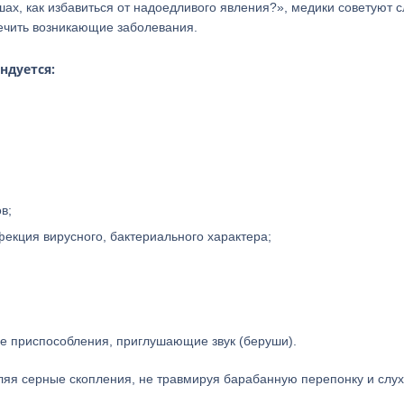
шах, как избавиться от надоедливого явления?», медики советуют 
лечить возникающие заболевания.
ндуется:
в;
фекция вирусного, бактериального характера;
е приспособления, приглушающие звук (беруши).
ляя серные скопления, не травмируя барабанную перепонку и слу