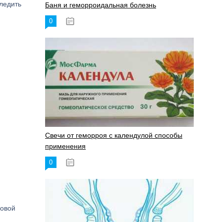
следить
Баня и геморроидальная болезнь
0
17.11.2023
Свечи от геморроя с календулой способы
применения
0
17.11.2023
ховой