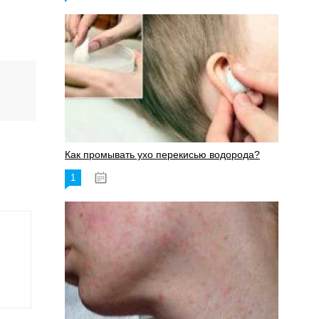
Как промывать ухо перекисью водорода?
1
08.03.2023