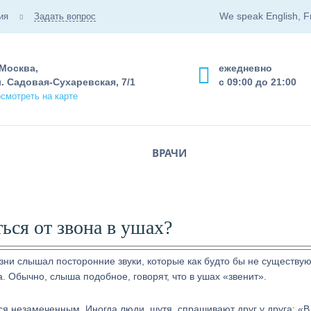
We speak English, F
ия
Задать вопрос
 Москва,
ежедневно
. Садовая-Сухаревская, 7/1
с 09:00 до 21:00
смотреть на карте
ВРАЧИ
ься от звона в ушах?
зни слышал посторонние звуки, которые как будто бы не существую
а. Обычно, слыша подобное, говорят, что в ушах «звенит».
я незамеченным. Иногда люди, шутя, спрашивают друг у друга: «В