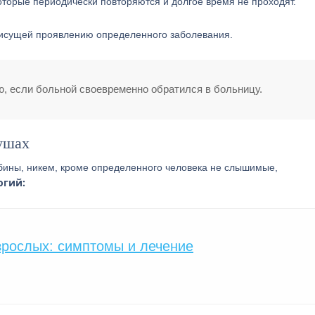
оторые периодически повторяются и долгое время не проходят.
рисущей проявлению определенного заболевания.
, если больной своевременно обратился в больницу.
 ушах
убины, никем, кроме определенного человека не слышимые,
огий:
зрослых: симптомы и лечение