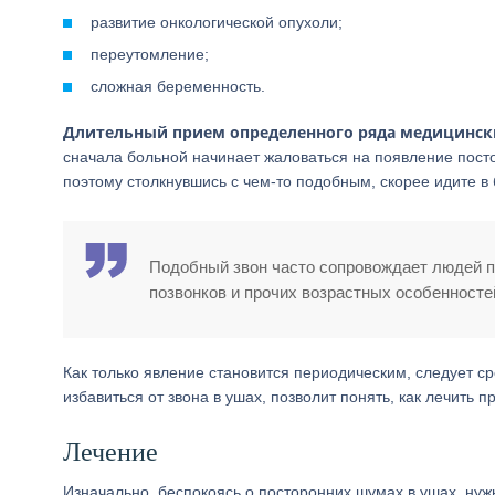
развитие онкологической опухоли;
переутомление;
сложная беременность.
Длительный прием определенного ряда медицински
сначала больной начинает жаловаться на появление пост
поэтому столкнувшись с чем-то подобным, скорее идите в 
Подобный звон часто сопровождает людей п
позвонков и прочих возрастных особенносте
Как только явление становится периодическим, следует ср
избавиться от звона в ушах, позволит понять, как лечить
Лечение
Изначально, беспокоясь о посторонних шумах в ушах, нуж