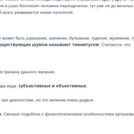
ум в ушах беспокоит человека периодически, тут уже не до веселья
й всего развивается некая патология.
 может быть шуршание, шипение, бульканье, гудение, жужжание, гу
есуществующих шумов называют тиннитусом
. Считается, что
ив причину данного явления.
субъективные и объективные
два вида:
.
при диагностике, но это явление очень редкое.
.
Связано подобное с физиологическими особенностями организм