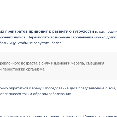
х препаратов приводит к развитию тугоухости
и, как прави
оронних шумов. Перечислять возможные заболевания можно долго
больницу, чтобы не запустить болезнь.
реклонного возраста в силу изменений черепа, смещения
й перестройки организма.
очно обратиться к врачу. Обследование даст представление о том, 
 проявившееся таким образом заболевание.
но обращаться на прием к оториноларингологу. Специалист, выясн