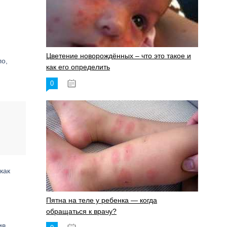
Цветение новорождённых – что это такое и
ло,
как его определить
,
0
19.06.2023
как
Пятна на теле у ребенка — когда
обращаться к врачу?
ив