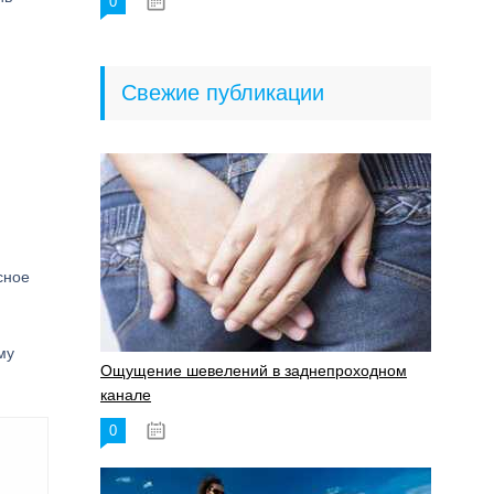
0
18.06.2023
Свежие публикации
сное
му
Ощущение шевелений в заднепроходном
канале
0
17.11.2023