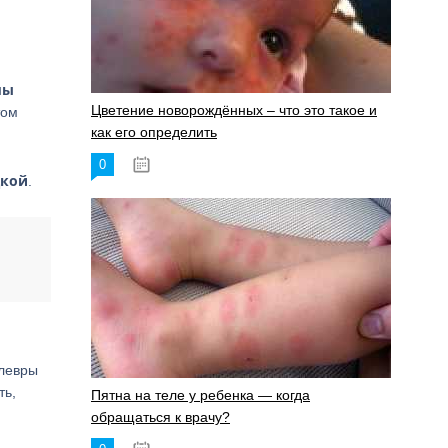
мы
Цветение новорождённых – что это такое и
том
как его определить
0
19.06.2023
дкой
.
плевры
ть,
Пятна на теле у ребенка — когда
обращаться к врачу?