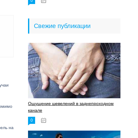
0
18.06.2023
Свежие публикации
учаи
Ощущение шевелений в заднепроходном
Помимо
канале
0
17.11.2023
шель на