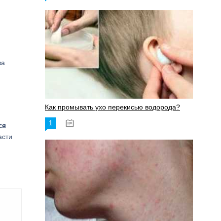
за
Как промывать ухо перекисью водорода?
1
08.03.2023
ся
асти