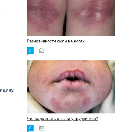
е
Разновидности сыпи на ногах
3
17.06.2023
ицину.
Что надо знать о сыпи у грудничков?
0
15.06.2023