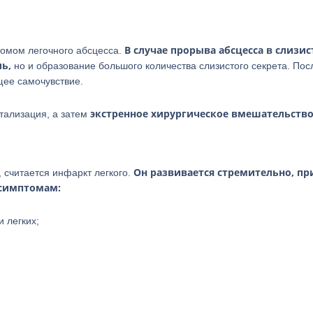
В случае прорыва абсцесса в слизи
томом легочного абсцесса.
ь,
но и образование большого количества слизистого секрета. Пос
щее самочувствие.
экстренное хирургическое вмешательство
тализация, а затем
Он развивается стремительно, пр
 считается инфаркт легкого.
 симптомам:
 легких;