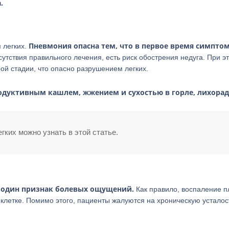
а.
Пневмония опасна тем, что в первое время симпто
 легких.
тсутствия правильного лечения, есть риск обострения недуга. При э
ой стадии, что опасно разрушением легких.
одуктивным кашлем, жжением и сухостью в горле, лихора
ких можно узнать в этой статье.
е один признак болевых ощущений.
Как правило, воспаление 
 клетке. Помимо этого, пациенты жалуются на хроническую усталос