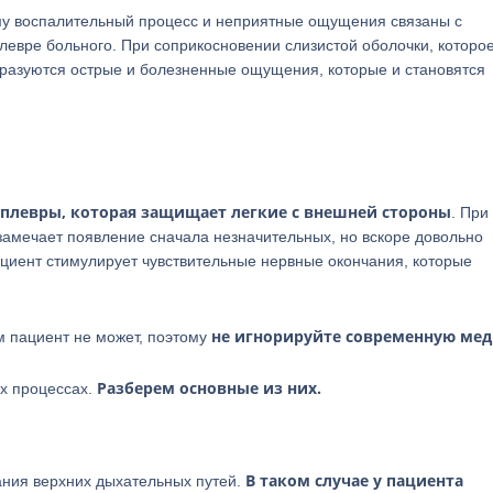
му воспалительный процесс и неприятные ощущения связаны с
левре больного. При соприкосновении слизистой оболочки, которо
образуются острые и болезненные ощущения, которые и становятся
 плевры, которая защищает легкие с внешней стороны
. При
 замечает появление сначала незначительных, но вскоре довольно
ациент стимулирует чувствительные нервные окончания, которые
не игнорируйте современную мед
м пациент не может, поэтому
Разберем основные из них.
их процессах.
В таком случае у пациента
ания верхних дыхательных путей.