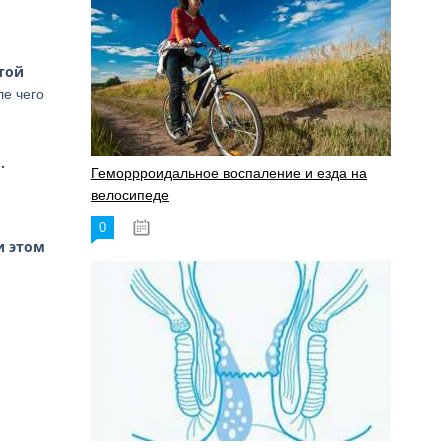
стой
ле чего
.
Геморрроидальное воспаление и езда на
велосипеде
0
17.11.2023
и этом