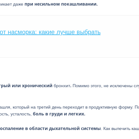
при несильном покашливании.
зникает даже
т наcморка: какие лучше выбрать
трый или хронический
.
бронхит
Помимо этого, не исключены сл
кашля, который на третий день переходит в продуктивную форму. 
боль в груди и легких.
ость, усталость,
воспаление в области дыхательной системы
. Как вылечить ка