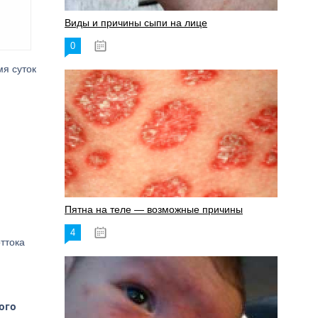
Виды и причины сыпи на лице
0
17.06.2023
я суток
Пятна на теле — возможные причины
4
18.06.2023
ттока
ого