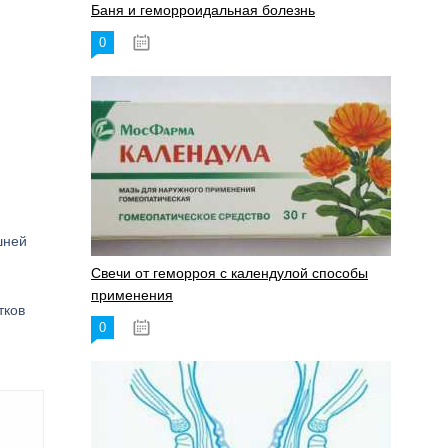
Баня и геморроидальная болезнь
0
17.11.2023
шней
Свечи от геморроя с календулой способы
применения
тков
0
17.11.2023