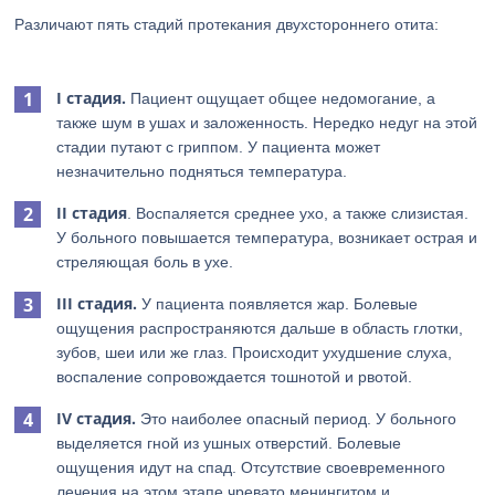
Различают пять стадий протекания двухстороннего отита:
I стадия.
Пациент ощущает общее недомогание, а
также шум в ушах и заложенность. Нередко недуг на этой
стадии путают с гриппом. У пациента может
незначительно подняться температура.
II стадия
. Воспаляется среднее ухо, а также слизистая.
У больного повышается температура, возникает острая и
стреляющая боль в ухе.
III стадия.
У пациента появляется жар. Болевые
ощущения распространяются дальше в область глотки,
зубов, шеи или же глаз. Происходит ухудшение слуха,
воспаление сопровождается тошнотой и рвотой.
IV стадия.
Это наиболее опасный период. У больного
выделяется гной из ушных отверстий. Болевые
ощущения идут на спад. Отсутствие своевременного
лечения на этом этапе чревато менингитом и