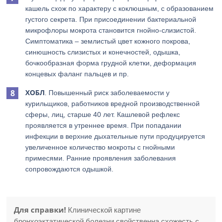
кашель схож по характеру с коклюшным, с образованием
густого секрета. При присоединении бактериальной
микрофлоры мокрота становится гнойно-слизистой.
Симптоматика – землистый цвет кожного покрова,
синюшность слизистых и конечностей, одышка,
бочкообразная форма грудной клетки, деформация
концевых фаланг пальцев и пр.
ХОБЛ
. Повышенный риск заболеваемости у
курильщиков, работников вредной производственной
сферы, лиц, старше 40 лет. Кашлевой рефлекс
проявляется в утреннее время. При попадании
инфекции в верхние дыхательные пути продуцируется
увеличенное количество мокроты с гнойными
примесями. Ранние проявления заболевания
сопровождаются одышкой.
Для справки!
Клинической картине
бронхоэктатической болезни свойственна схожесть с