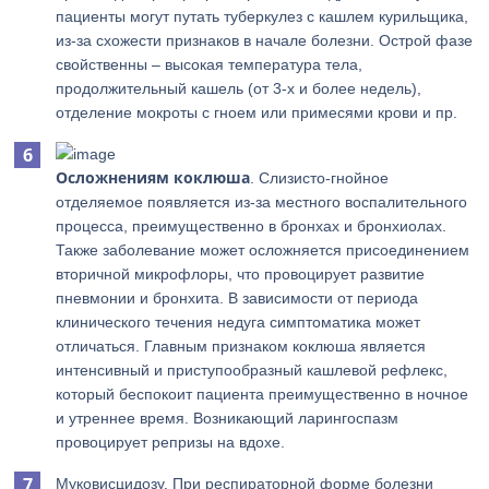
пациенты могут путать туберкулез с кашлем курильщика,
из-за схожести признаков в начале болезни. Острой фазе
свойственны – высокая температура тела,
продолжительный кашель (от 3-х и более недель),
отделение мокроты с гноем или примесями крови и пр.
Осложнениям
коклюша
. Слизисто-гнойное
отделяемое появляется из-за местного воспалительного
процесса, преимущественно в бронхах и бронхиолах.
Также заболевание может осложняется присоединением
вторичной микрофлоры, что провоцирует развитие
пневмонии и бронхита. В зависимости от периода
клинического течения недуга симптоматика может
отличаться. Главным признаком коклюша является
интенсивный и приступообразный кашлевой рефлекс,
который беспокоит пациента преимущественно в ночное
и утреннее время. Возникающий ларингоспазм
провоцирует репризы на вдохе.
Муковисцидозу. При респираторной форме болезни