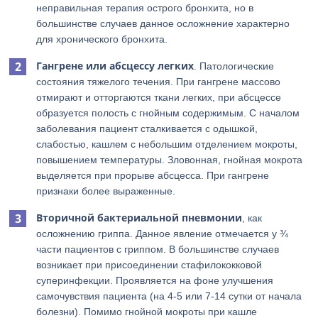
неправильная терапия острого бронхита, но в
большинстве случаев данное осложнение характерно
для хронического бронхита.
Гангрене или абсцессу легких
. Патологические
состояния тяжелого течения. При гангрене массово
отмирают и отторгаются ткани легких, при абсцессе
образуется полость с гнойным содержимым. С началом
заболевания пациент сталкивается с одышкой,
слабостью, кашлем с небольшим отделением мокроты,
повышением температуры. Зловонная, гнойная мокрота
выделяется при прорыве абсцесса. При гангрене
признаки более выраженные.
Вторичной бактериальной пневмонии
, как
осложнению гриппа. Данное явление отмечается у ¾
части пациентов с гриппом. В большинстве случаев
возникает при присоединении стафилококковой
суперинфекции. Проявляется на фоне улучшения
самочувствия пациента (на 4-5 или 7-14 сутки от начала
болезни). Помимо гнойной мокроты при кашле