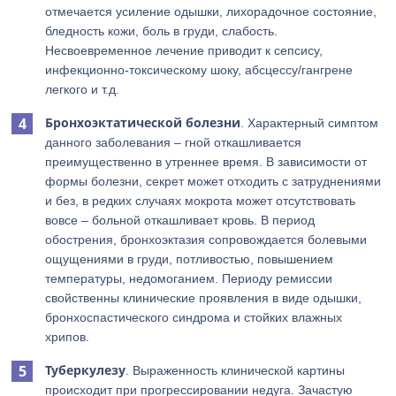
отмечается усиление одышки, лихорадочное состояние,
бледность кожи, боль в груди, слабость.
Несвоевременное лечение приводит к сепсису,
инфекционно-токсическому шоку, абсцессу/гангрене
легкого и т.д.
Бронхоэктатической болезни
. Характерный симптом
данного заболевания – гной откашливается
преимущественно в утреннее время. В зависимости от
формы болезни, секрет может отходить с затруднениями
и без, в редких случаях мокрота может отсутствовать
вовсе – больной откашливает кровь. В период
обострения, бронхоэктазия сопровождается болевыми
ощущениями в груди, потливостью, повышением
температуры, недомоганием. Периоду ремиссии
свойственны клинические проявления в виде одышки,
бронхоспастического синдрома и стойких влажных
хрипов.
Туберкулезу
. Выраженность клинической картины
происходит при прогрессировании недуга. Зачастую