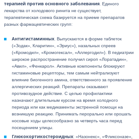
терапией против основного заболевания
. Единого
лекарства от холодового ринита не существует,
терапевтическая схема базируется на приеме препаратов
разных фармацевтических групп:
Антигистаминных
. Выпускаются в форме таблеток
(«Зодак», Кларитин», «Эриус»), назальных спреев
(«Кромодил», «Кромогексал», «Аллергодил»). В педиатрии
широкое распространение получил сироп «Лоратадин»,
«Авил», «Фенкарол». Активные компоненты блокируют
гистаминовые рецепторы, тем самым нейтрализуют
влияние биогенного амина, ответственного за проявление
аллергических реакций. Препараты оказывают
противозудное действие. С целью профилактики
назначают длительным курсом на время холодного
периода или как медикаменты экстренной помощи на
возникшую реакцию. Принимать перорально или орошать
носовые ходы целесообразно за четверть часа перед
посещением улицы.
Глюкокортикостероидных
: «Назонекс», «Фликсоназе»,