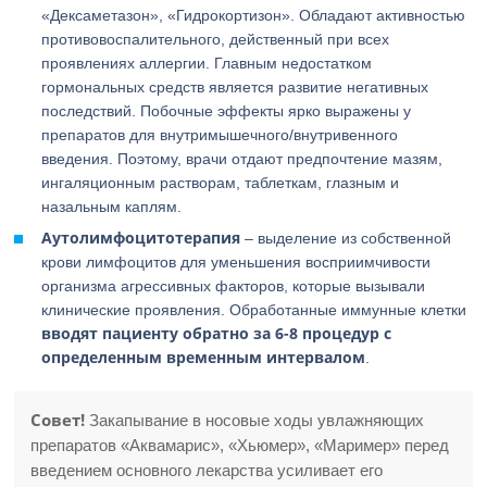
«Дексаметазон», «Гидрокортизон». Обладают активностью
противовоспалительного, действенный при всех
проявлениях аллергии. Главным недостатком
гормональных средств является развитие негативных
последствий. Побочные эффекты ярко выражены у
препаратов для внутримышечного/внутривенного
введения. Поэтому, врачи отдают предпочтение мазям,
ингаляционным растворам, таблеткам, глазным и
назальным каплям.
Аутолимфоцитотерапия
– выделение из собственной
крови лимфоцитов для уменьшения восприимчивости
организма агрессивных факторов, которые вызывали
клинические проявления. Обработанные иммунные клетки
вводят пациенту обратно за 6-8 процедур с
определенным временным интервалом
.
Совет!
Закапывание в носовые ходы увлажняющих
препаратов «Аквамарис», «Хьюмер», «Маример» перед
введением основного лекарства усиливает его