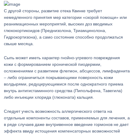
С другой стороны, развитие отека Квинке требует
немедленного принятия мер категории «скорой помощи» или
реанимационных мероприятий, высоких доз вводимых
глюкокортикоидов (Преднизолона, Триамцинолона,
Гидрокортизона), а само состояние способно продолжаться
свыше месяца.
Сыпь может иметь характер гнойно-угревого повреждения
кожи с формированием хронической пиодермии,
осложнениями с развитием флегмон, абсцессов, лимфаденита
– либо ограничиться покрывающими поверхность кожи
волдырями, редуцирующимися после однократного приема
внутрь антигистаминного средства (Пипольфена, Тавегила)
либо инъекции хлорида (глюконата) кальция.
Следует учесть возможность аллергического ответа на
отдельные компоненты составов, применяемых для лечения, а
в ряде случаев даже внутривенное введение гормонов не дает
эффекта ввиду истощения компенсаторных возможностей