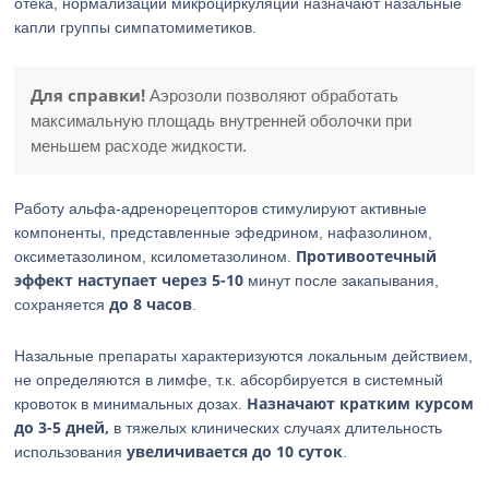
отека, нормализации микроциркуляции назначают назальные
капли группы симпатомиметиков.
Для справки!
Аэрозоли позволяют обработать
максимальную площадь внутренней оболочки при
меньшем расходе жидкости.
Работу альфа-адренорецепторов стимулируют активные
компоненты, представленные эфедрином, нафазолином,
Противоотечный
оксиметазолином, ксилометазолином.
эффект наступает через 5-10
минут после закапывания,
до 8 часов
сохраняется
.
Назальные препараты характеризуются локальным действием,
не определяются в лимфе, т.к. абсорбируется в системный
Назначают кратким курсом
кровоток в минимальных дозах.
до 3-5 дней,
в тяжелых клинических случаях длительность
увеличивается
до 10 суток
использования
.