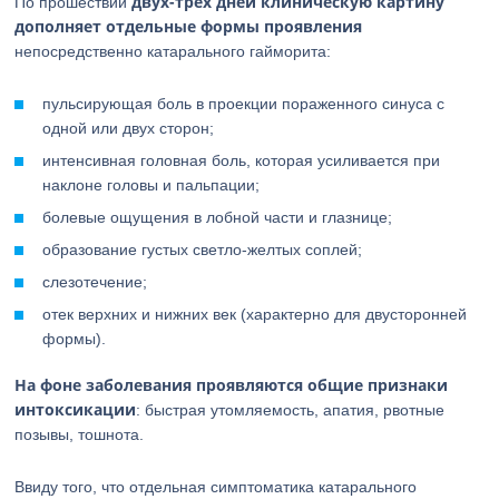
двух-трех дней клиническую картину
По прошествии
дополняет отдельные формы проявления
непосредственно катарального гайморита:
пульсирующая боль в проекции пораженного синуса с
одной или двух сторон;
интенсивная головная боль, которая усиливается при
наклоне головы и пальпации;
болевые ощущения в лобной части и глазнице;
образование густых светло-желтых соплей;
слезотечение;
отек верхних и нижних век (характерно для двусторонней
формы).
На фоне заболевания проявляются общие признаки
интоксикации
: быстрая утомляемость, апатия, рвотные
позывы, тошнота.
Ввиду того, что отдельная симптоматика катарального