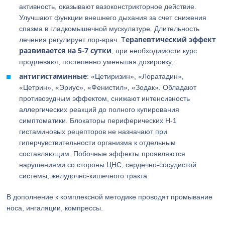
активность, оказывают вазоконстрикторное действие.
Улучшают функции внешнего дыхания за счет снижения
спазма в гладкомышечной мускулатуре. Длительность
ерапевтический эффект
лечения регулирует лор-врач. Т
развивается на 5-7 сутки
, при необходимости курс
продлевают, постепенно уменьшая дозировку;
антигистаминные
: «Цетиризин», «Лоратадин»,
«Цетрин», «Эриус», «Фенистил», «Зодак». Обладают
противозудным эффектом, снижают интенсивность
аллергических реакций до полного купирования
симптоматики. Блокаторы периферических Н-1
гистаминовых рецепторов не назначают при
гиперчувствительности организма к отдельным
составляющим. Побочные эффекты проявляются
нарушениями со стороны ЦНС, сердечно-сосудистой
системы, желудочно-кишечного тракта.
В дополнение к комплексной методике проводят промывание
носа, ингаляции, компрессы.