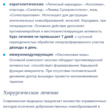
кератолитические
: «Ляписный карандаш», «Колломак»,
пластырь «Салипод», «Леккер Суперчистотело», мазь
«Солкосериловая». Используют для деструкции
эпителиальных новообразований, мозолей, бородавок, при
гиперкератозе. Основное действие дополняет
противомикробная и местноанестезирующая активность.
Курс лечения не превышает 7 дней
, с суточной
периодичностью обработки гипертрофированного участка
дважды в день
;
иммуномодулирующие
: «Оксолиновая мазь».
Основной компонент оксолин обладает противовирусной
активностью, способствует формированию барьерной
функции иммунитета. При отсутствии положительной
динамики доктор вынужден провести малоинвазивную
терапию.
Хирургическое лечение
Современная медицина предлагает множество атравматичных
методов иссечения доброкачественных новообразований в