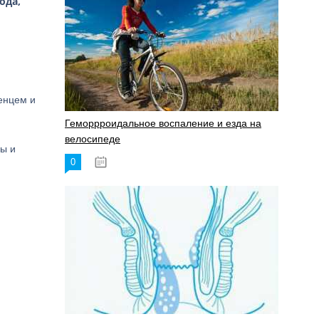
ода,
енцем и
Геморрроидальное воспаление и езда на
велосипеде
ы и
0
17.11.2023