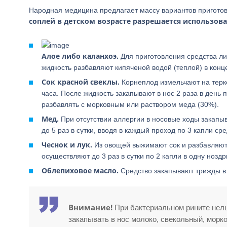
Народная медицина предлагает массу вариантов пригото
соплей в детском возрасте разрешается использова
Алое либо каланхоэ.
Для приготовления средства ли
жидкость разбавляют кипяченой водой (теплой) в конце
Сок красной свеклы.
Корнеплод измельчают на терке
часа. После жидкость закапывают в нос 2 раза в день
разбавлять с морковным или раствором меда (30%).
Мед.
При отсутствии аллергии в носовые ходы закапыв
до 5 раз в сутки, вводя в каждый проход по 3 капли сре
Чеснок и лук.
Из овощей выжимают сок и разбавляют 
осуществляют до 3 раз в сутки по 2 капли в одну ноздр
Облепиховое масло.
Средство закапывают трижды в 
Внимание!
При бактериальном рините нель
закапывать в нос молоко, свекольный, морко