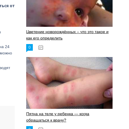
ться от
Цветение новорождённых – что это такое и
я
как его определить
на 24
0
19.06.2023
 можно
водят
Пятна на теле у ребенка — когда
обращаться к врачу?