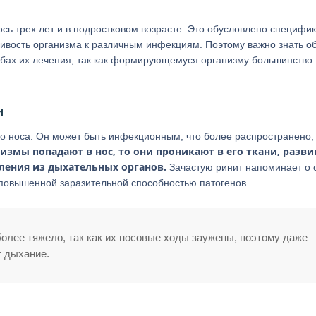
сь трех лет и в подростковом возрасте. Это обусловлено специфи
чивость организма к различным инфекциям. Поэтому важно знать о
обах их лечения, так как формирующемуся организму большинство
и
го носа. Он может быть инфекционным, что более распространено,
змы попадают в нос, то они проникают в его ткани, разви
еления из дыхательных органов.
Зачастую ринит напоминает о 
повышенной заразительной способностью патогенов.
более тяжело, так как их носовые ходы заужены, поэтому даже
т дыхание.