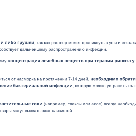
ой либо грушей
, так как раствор может проникнуть в уши и евста
особствует дальнейшему распространению инфекции.
концентрация лечебных веществ при терапии ринита у
тому
необходимо обрати
ться от насморка на протяжении 7-14 дней,
инение бактериальной инфекции
, которую можно устранить толь
растительные соки
(например, свеклы или алое) всегда необход
творы могут вызвать ожог слизистой.