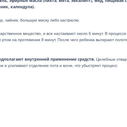
ль, эфирные масла (пихта, мята, эвкалипт), мед, пищевая с
ник, календула).
р, чайник, большую миску либо кастрюлю.
карственное вещество, и все настаивают около 6 минут. В процессе
ртом на протяжении 8 минут. После чего ребенка вытирают полот
едполагают внутренней применение средств.
Целебные отвар
м и усиливают отделение пота и мочи, что убыстряет процесс