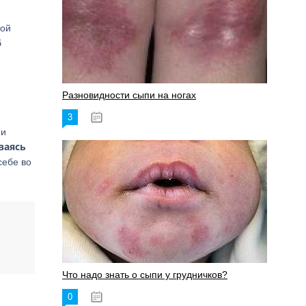
кой
б
Разновидности сыпи на ногах
3
17.06.2023
 и
ваясь
себе во
Что надо знать о сыпи у грудничков?
0
15.06.2023