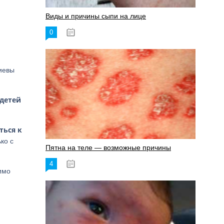
Виды и причины сыпи на лице
0
17.06.2023
хиевы
 детей
ться к
ко с
Пятна на теле — возможные причины
4
18.06.2023
имо