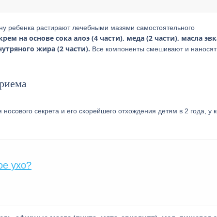
пину ребенка растирают лечебными мазями самостоятельного
ем на основе сока алоэ (4 части), меда (2 части), масла эв
нутряного жира (2 части).
Все компоненты смешивают и наносят
приема
носового секрета и его скорейшего отхождения детям в 2 года, у 
ое ухо?