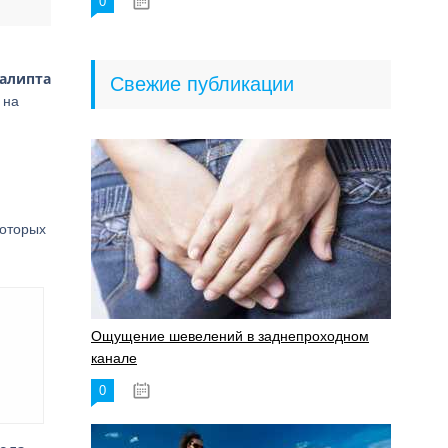
0
18.06.2023
калипта
Свежие публикации
 на
которых
Ощущение шевелений в заднепроходном
канале
0
17.11.2023