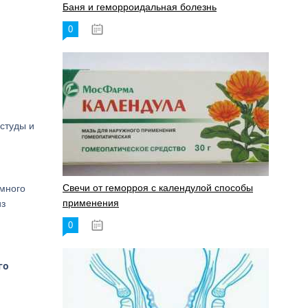
Баня и геморроидальная болезнь
0
17.11.2023
студы и
Свечи от геморроя с календулой способы
емного
применения
из
0
17.11.2023
го