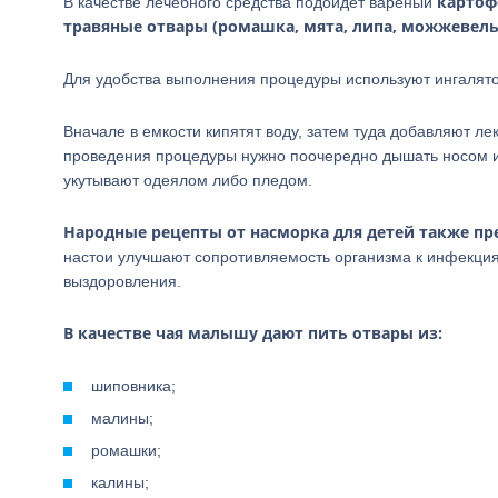
картофе
В качестве лечебного средства подойдет вареный
травяные отвары (ромашка, мята, липа, можжевель
Для удобства выполнения процедуры используют ингалято
Вначале в емкости кипятят воду, затем туда добавляют ле
проведения процедуры нужно поочередно дышать носом и 
укутывают одеялом либо пледом.
Народные рецепты от насморка для детей также пр
настои улучшают сопротивляемость организма к инфекция
выздоровления.
В качестве чая малышу дают пить отвары из:
шиповника;
малины;
ромашки;
калины;