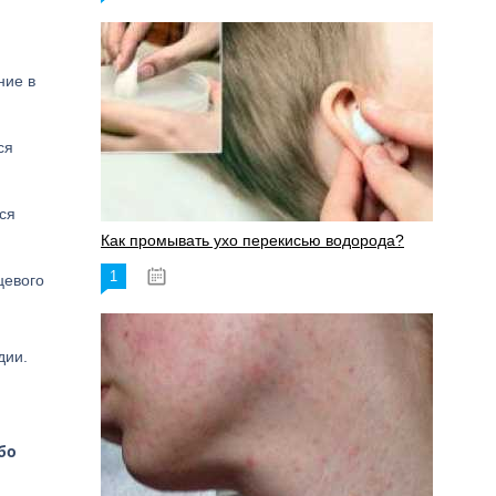
ние в
ся
ся
Как промывать ухо перекисью водорода?
1
08.03.2023
цевого
дии.
бо