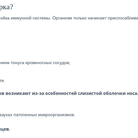
рка?
ройка иммунной системы. Организм только начинает приспосаблива
нием тонуса кровеносных сосудов;
те.
 возникают из-за особенностей слизистой оболочки носа
азухах патогенных микроорганизмов.
яцев.