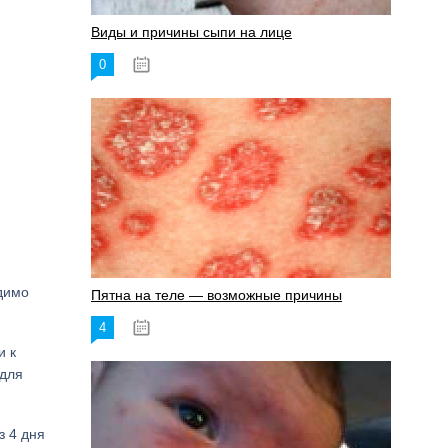
Виды и причины сыпи на лице
0
17.06.2023
одимо
Пятна на теле — возможные причины
4
18.06.2023
и к
 для
з 4 дня