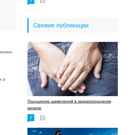
0
18.06.2023
Свежие публикации
 можно
х в
Ощущение шевелений в заднепроходном
канале
0
17.11.2023