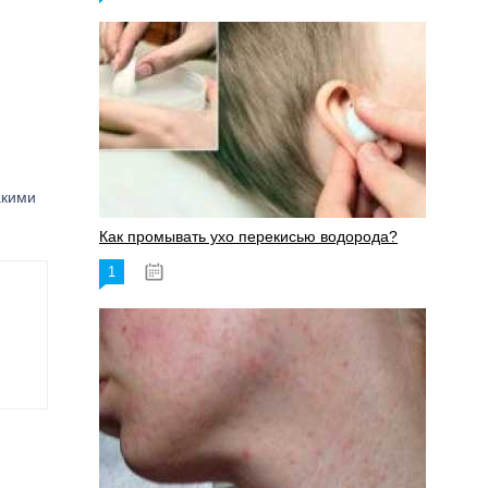
акими
Как промывать ухо перекисью водорода?
1
08.03.2023