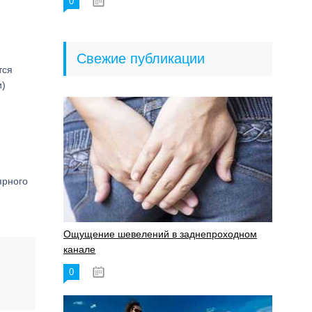
0
18.06.2023
Свежие публикации
тся
и)
ярного
Ощущение шевелений в заднепроходном
канале
0
17.11.2023