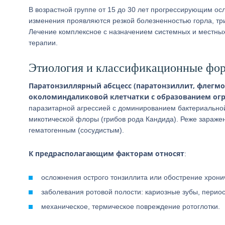
В возрастной группе от 15 до 30 лет прогрессирующим о
изменения проявляются резкой болезненностью горла, тр
Лечение комплексное с назначением системных и местных
терапии.
Этиология и классификационные фо
Паратонзиллярный абсцесс (паратонзиллит, флегм
околоминдаликовой клетчатки с образованием огр
паразитарной агрессией с доминированием бактериальной
микотической флоры (грибов рода Кандида). Реже заражен
гематогенным (сосудистым).
К предрасполагающим факторам относят
:
осложнения острого тонзиллита или обострение хрон
заболевания ротовой полости: кариозные зубы, периост
механическое, термическое повреждение ротоглотки.