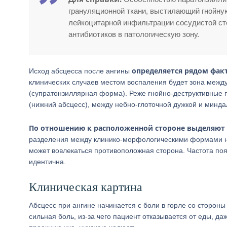
грануляционной ткани, выстилающий гнойную
лейкоцитарной инфильтрации сосудистой ст
антибиотиков в патологическую зону.
определяется рядом факт
Исход абсцесса после ангины
клинических случаев местом воспаления будет зона меж
(супратонзиллярная форма). Реже гнойно-деструктивные
(нижний абсцесс), между небно-глоточной дужкой и минда
По отношению к расположенной стороне выделяют
разделения между клинико-морфологическими формами не 
может вовлекаться противоположная сторона. Частота по
идентична.
Клиническая картина
Абсцесс при ангине начинается с боли в горле со сторон
сильная боль, из-за чего пациент отказывается от еды, д