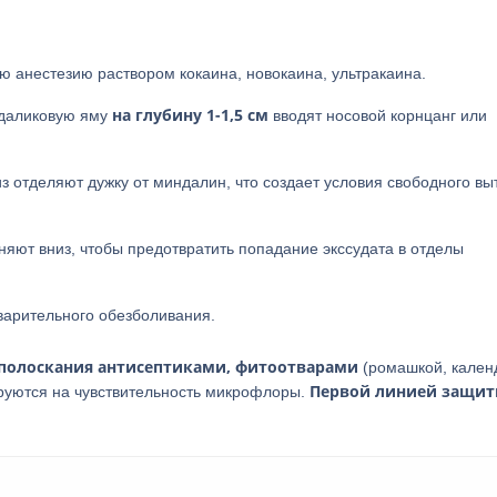
 анестезию раствором кокаина, новокаина, ультракаина.
на глубину 1-1,5 см
ндаликовую яму
вводят носовой корнцанг или
з отделяют дужку от миндалин, что создает условия свободного вы
няют вниз, чтобы предотвратить попадание экссудата в отделы
арительного обезболивания.
 полоскания антисептиками, фитоотварами
(ромашкой, кален
Первой линией защи
руются на чувствительность микрофлоры.