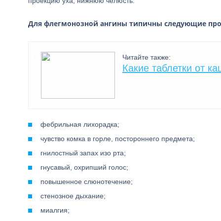
проекцию уха, нижнюю челюсть.
Для флегмонозной ангины типичны следующие пр
Читайте также:
Какие таблетки от к
фебрильная лихорадка;
чувство комка в горле, постороннего предмета;
гнилостный запах изо рта;
гнусавый, охрипший голос;
повышенное слюнотечение;
стенозное дыхание;
миалгия;