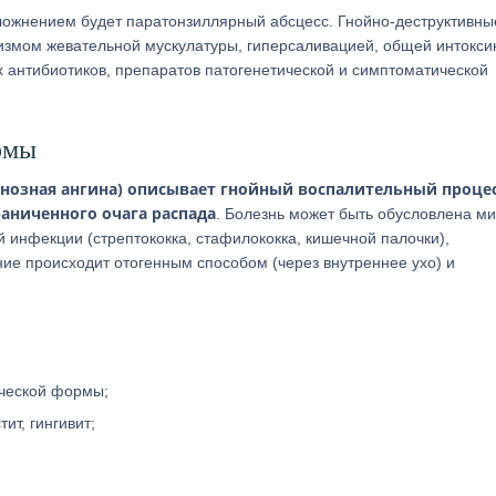
сложнением будет паратонзиллярный абсцесс. Гнойно-деструктивны
измом жевательной мускулатуры, гиперсаливацией, общей интокси
 антибиотиков, препаратов патогенетической и симптоматической
рмы
онозная ангина) описывает гнойный воспалительный проце
аниченного очага распада
. Болезнь может быть обусловлена м
 инфекции (стрептококка, стафилококка, кишечной палочки),
ие происходит отогенным способом (через внутреннее ухо) и
ической формы;
ит, гингивит;