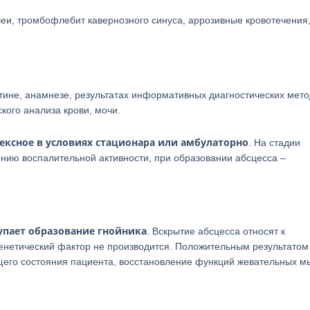
и, тромбофлебит кавернозного синуса, аррозивные кровотечения,
тине, анамнезе, результатах информативных диагностических мето
кого анализа крови, мочи.
ксное в условиях стационара или амбулаторно
. На стадии
ению воспалительной активности, при образовании абсцесса –
пает образование гнойника
. Вскрытие абсцесса относят к
генетический фактор не производится. Положительным результатом
щего состояния пациента, восстановление функций жевательных м