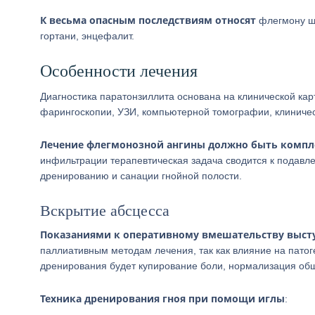
К весьма опасным последствиям относят
флегмону ше
гортани, энцефалит.
Особенности лечения
Диагностика паратонзиллита основана на клинической кар
фарингоскопии, УЗИ, компьютерной томографии, клиничес
Лечение флегмонозной ангины должно быть компле
инфильтрации терапевтическая задача сводится к подавл
дренированию и санации гнойной полости.
Вскрытие абсцесса
Показаниями к оперативному вмешательству высту
паллиативным методам лечения, так как влияние на пато
дренирования будет купирование боли, нормализация об
Техника дренирования гноя при помощи иглы
: