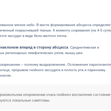
рованное мягкое небо. В месте формирования абсцесса определяе
ниченный покрасневшей тканью. К моменту созревания (на 4-5 сутк
тся экссудат в виде бело-желтого пятна.
наклоном вперед в сторону абсцесса
. Среднетяжелая и
ых регионарных лимфатических узлов, мышц шеи.
 разрешению – полному выздоровлению. Осложнения паратонзилл
ольца, прорывом гнойного экссудата в полость рта и паренхиму
псисом.
оизвольном опорожнении очага гнойного воспаления состояние
зуются локальные симптомы.