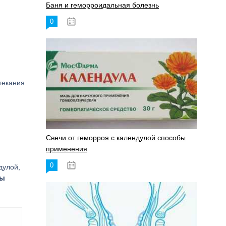
Баня и геморроидальная болезнь
0
17.11.2023
текания
Свечи от геморроя с календулой способы
применения
0
17.11.2023
дулой,
ты