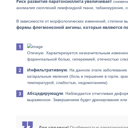
Риск развития паратонзиллита увеличивает
снижени
аномалия скоплений лимфоидной ткани, табакокурение, о
В зависимости от морфологических изменений, степени в
формы флегмонозной ангины, которые являются п
Отечную. Характеризуется незначительным изменен
фарингеальной болью, гиперемией, отечностью слиз
Инфильтративную
. На данном этапе заболевани
катаральные явления (боль и першение в горле, кра
температурой, слабостью, недомоганием).
Абсцедирующую
. Наблюдается отчетливая дефор
выраженное. Завершением будет дренирование или 
Для справки!
Особенностью паратонзиллит