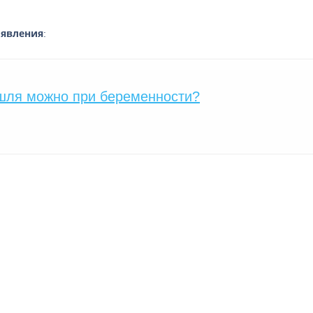
оявления
:
ашля можно при беременности?