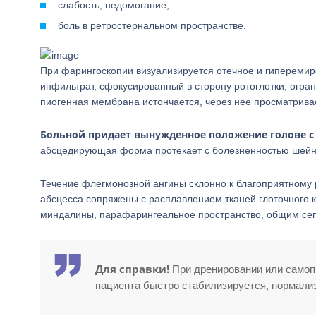
слабость, недомогание;
боль в ретростернальном пространстве.
При фарингоскопии визуализируется отечное и гипереми
инфильтрат, сфокусированный в сторону ротоглотки, огра
пиогенная мембрана истончается, через нее просматривае
Больной придает вынужденное положение голове с 
абсцедирующая форма протекает с болезненностью шейн
Течение флегмонозной ангины склонно к благоприятному
абсцесса сопряжены с расплавлением тканей глоточного к
миндалины, парафарингеальное пространство, общим се
Для справки!
При дренировании или самопр
пациента быстро стабилизируется, нормали