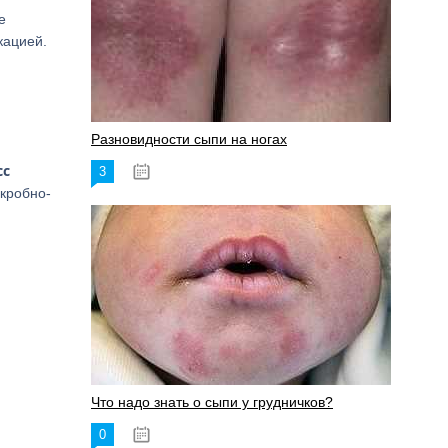
е
кацией.
Разновидности сыпи на ногах
сс
3
17.06.2023
икробно-
Что надо знать о сыпи у грудничков?
0
15.06.2023