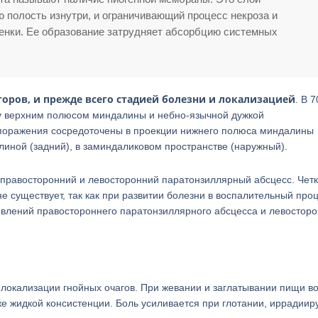
 полость изнутри, и ограничивающий процесс некроза и
енки. Ее образование затрудняет абсорбцию системных
оров, и прежде всего стадией болезни и локализацией
. В 
ду верхним полюсом миндалины и небно-язычной дужкой
 поражения сосредоточены в проекции нижнего полюса миндалины
линой (задний), в заминдаликовом пространстве (наружный).
правосторонний и левосторонний паратонзиллярный абсцесс. Четк
существует, так как при развитии болезни в воспалительный про
явлений правостороннего паратонзиллярного абсцесса и левосторо
ы локализации гнойных очагов. При жевании и заглатывании пищи в
аже жидкой консистенции. Боль усиливается при глотании, иррадиир