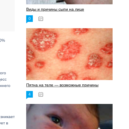
Виды и причины сыпи на лице
0
17.06.2023
70%
ого
цесс
Пятна на теле — возможные причины
ннего
4
18.06.2023
озникает
ует в