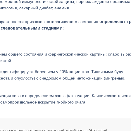
е местной иммунологической защиты, переохлаждение организма
нкология, сахарный диабет, анемия.
определяют т
ыраженности признаков патологического состояния
оследовательными стадиями
:
ием общего состояния и фарингоскопической картины: слабо выр
истой.
е идентифицируют более чем у 20% пациентов. Типичными будут
снота и опухлость) с синдромом общей интоксикации (мигренью,
мация зева с определением зоны флюктуации. Клиническое течени
самопроизвольное вскрытие гнойного очага.
а называют наличие пиогенной мембраны. Это слой