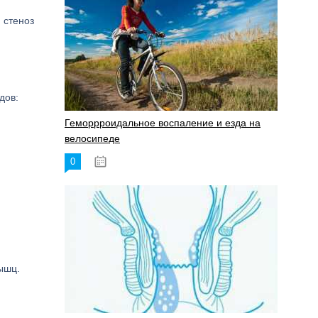
 стеноз
дов:
Геморрроидальное воспаление и езда на
велосипеде
0
17.11.2023
ышц.