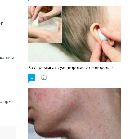
,
ри
аженной
Как промывать ухо перекисью водорода?
1
08.03.2023
е ярко-