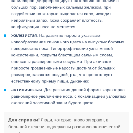
капилляров. Дифференцируют патологию по наличию
больших пор, заполненных сальным железом, при
воздействии на которые выделяется сало, исходит
неприятный запах. Кожа сохраняет плотность,
конфигурация носа не меняется;
железистая
. На развитие нароста указывают
новообразования синюшного цвета на выпуклых боковых
поверхностях носа. Гипертрофические узлы мягкой
консистенции, покрыты блестящим сальным слоем,
опоясаны расширенными сосудами. При активном
приросте гроздевидные наросты достигают больших
размеров, касаются ноздрей, рта, что препятствует
естественному приему пищи, дыханию;
актиническая
. Для развития данной формы характерно
равномерное увеличение носа, с локализацией узловатых
скоплений эластичной ткани бурого цвета.
Для справки!
Люди, которые плохо загорают, в
большей степени подвержены развитию актинической