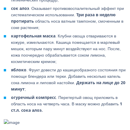
гигиенических процедур;
сок алоэ
. Оказывает противовоспалительный эффект при
Три раза в неделю
систематическом использовании.
протирать
область носа ватным тампоном, смоченным в
соке растения;
картофельная маска
. Клубни овоща отвариваются в
кожуре, измельчаются. Кашица помещается в марлевый
мешок, которым пару минут воздействуют на нос. После,
кожа поочередно обрабатывается соком лимона,
косметическим кремом;
яблоко
. Фрукт довести до кашицеобразного состояния при
помощи блендера или терки. Добавить несколько капель
Держать на лице до 20
сока лимона и липовой настойки.
минут
;
огуречный компресс
. Перетертый овощ приложить в
1
область носа на четверть часа. В маску можно добавить
ст.л. сока алоэ.