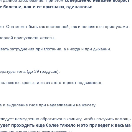
совершенно неважен возраст
ся данное заболевание. При этом
ие болезни, как и ее признаки, одинаковы:
хо. Она может быть как постоянной, так и появляться приступами.
терной припухлости железы.
вать затруднения при глотании, а иногда и при дыхании.
атуры тела (до 39 градусов).
олняются кровью и из-за этого теряют подвижность.
 и выделение гноя при надавливании на железу.
следует немедленно обратиться в клинику, чтобы получить помощь
удет проходить еще более тяжело и это приведет к весьма
 лечение сиаладенита взаимосвязаны.