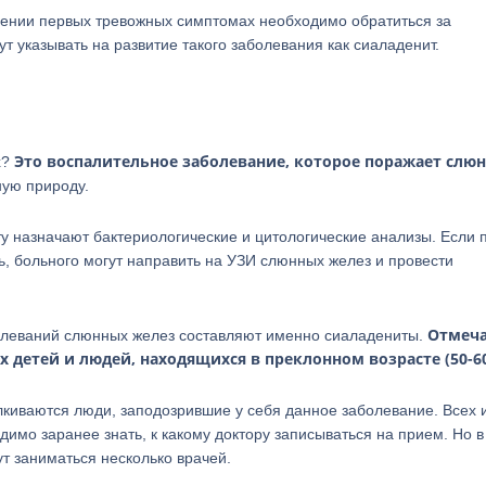
лении первых тревожных симптомах необходимо обратиться за
указывать на развитие такого заболевания как сиаладенит.
Это воспалительное заболевание, которое поражает слю
х?
ную природу.
у назначают бактериологические и цитологические анализы. Если 
ь, больного могут направить на УЗИ слюнных желез и провести
Отмеча
болеваний слюнных желез составляют именно сиаладениты.
 детей и людей, находящихся в преклонном возрасте (50-60
лкиваются люди, заподозрившие у себя данное заболевание. Всех 
димо заранее знать, к какому доктору записываться на прием. Но в
ут заниматься несколько врачей.