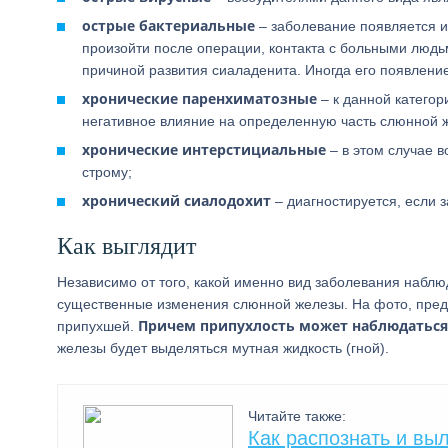
острые бактериальные
– заболевание появляется 
произойти после операции, контакта с больными люд
причиной развития сиаладенита. Иногда его появлен
хронические паренхиматозные
– к данной категор
негативное влияние на определенную часть слюнной 
хронические интерстициальные
– в этом случае 
строму;
хронический сиалодохит
– диагностируется, если 
Как выглядит
Независимо от того, какой именно вид заболевания набл
существенные изменения слюнной железы. На фото, предс
Причем припухлость может наблюдаться к
припухшей.
железы будет выделяться мутная жидкость (гной).
Читайте также:
Как распознать и вы