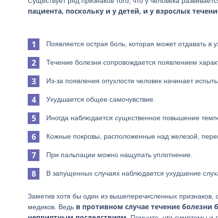
Существует ряд признаков того, что у человека развивает
пациента, поскольку и у детей, и у взрослых течен
Появляется острая боль, которая может отдавать в у
Течение болезни сопровождается появлением харак
Из-за появления опухлости человек начинает испыты
Ухудшается общее самочувствие.
Иногда наблюдается существенное повышение темпер
Кожные покровы, расположенные над железой, переп
При пальпации можно нащупать уплотнение.
В запущенных случаях наблюдается ухудшение слуха
Заметив хотя бы один из вышеперечисленных признаков, 
в противном случае течение болезни б
медиков. Ведь
неприятным последствиям
. Помните, что симптомы и