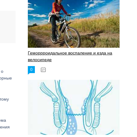
Геморрроидальное воспаление и езда на
велосипеде
0
17.11.2023
 о
ворные
тому
ема
чения