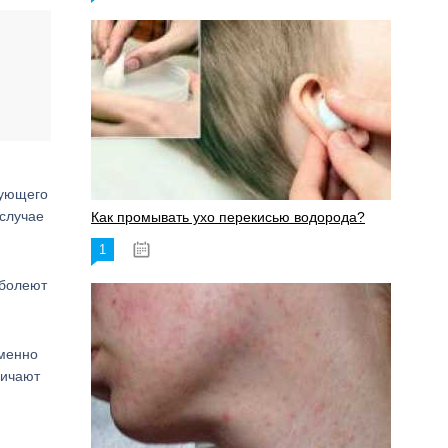
вующего
 случае
Как промывать ухо перекисью водорода?
1
08.03.2023
 болеют
именно
личают