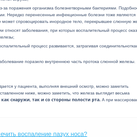
из-за поражения организма болезнетворными бактериями. Подобно
ьми. Нередко перенесенные инфекционные болезни тоже являются
ие может спровоцировать инородное тело, перекрывшее слюнную же
ии относят заболевания, при которых воспалительный процесс ока
железы;
воспалительный процесс развивается, затрагивая соединительнотк
заболевание поразило внутреннюю часть протока слюнной железы.
юдается у пациента, выполняя внешний осмотр, можно заметить
тавленном ниже, можно заметить, что железа выглядит весьма
ак снаружи, так и со стороны полости рта.
А при массирова
лечить воспаление пазух носа?