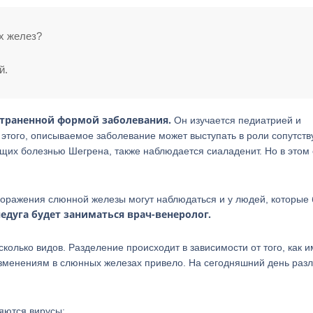
х желез?
й.
страненной формой заболевания.
Он изучается педиатрией и
этого, описываемое заболевание может выступать в роли сопутст
ющих болезнью Шегрена, также наблюдается сиаладенит. Но в этом
 поражения слюнной железы могут наблюдаться и у людей, которые
едуга будет заниматься врач-венеролог.
колько видов. Разделение происходит в зависимости от того, как 
 изменениям в слюнных железах привело. На сегодняшний день раз
яются вирусы;