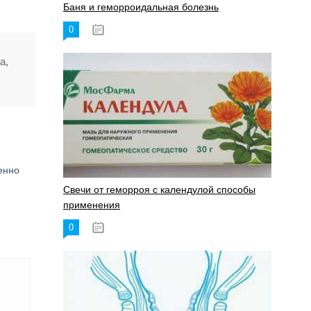
Баня и геморроидальная болезнь
0
17.11.2023
а,
енно
Свечи от геморроя с календулой способы
применения
я
0
17.11.2023