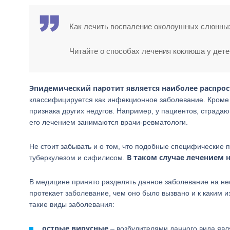
Как лечить воспаление околоушных слюнны
Читайте о способах лечения коклюша у дете
Эпидемический паротит является наиболее распро
классифицируется как инфекционное заболевание. Кроме 
признака других недугов. Например, у пациентов, страда
его лечением занимаются врачи-ревматологи.
Не стоит забывать и о том, что подобные специфические
В таком случае лечением н
туберкулезом и сифилисом.
В медицине принято разделять данное заболевание на нес
протекает заболевание, чем оно было вызвано и к каким
такие виды заболевания:
острые вирусные
– возбудителями данного вида явл