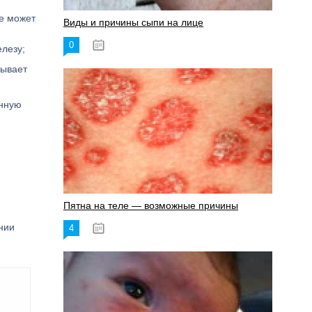
е может
Виды и причины сыпи на лице
0
17.06.2023
лезу;
зывает
анную
Пятна на теле — возможные причины
нии
4
18.06.2023