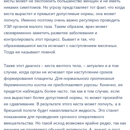
кисты может не беспокоить большинство женщин и не иметь
никаких симптомов. Но угрозу представляет тот факт, что когда
киста вырастет и превысит допустимые нормы, она может
лопнуть. Именно поэтому очень важно регулярно проводить
УЗИ органов малого таза. Таким образом, врач может
своевременно заметить развитие заболевания и
контролировать этот процесс. Бывает и так, что
образовавшаяся киста исчезает с наступлением месячных.
Тогда ее называют ложной.
Также этот диагноз – киста желтого тела, – актуален и в том
случае, когда орган не исчезает при наступлении сроков
формирования плаценты.
Для нормального протекания
беременности киста не представляет угрозы.
Конечно, ее
придется наблюдать более часто, так как в том случае, если
она вырастает более допустимой нормы, то может произойти
ее сдавливание. В результате этого киста может лопнуть, а в
брюшной полоти будет накапливаться жидкость. Это станет
показанием для проведения срочного оперативного
вмешательства. Но такой исход возможен крайне редко, так как
яичники не проявляют обычной активности. А, значит, и рост