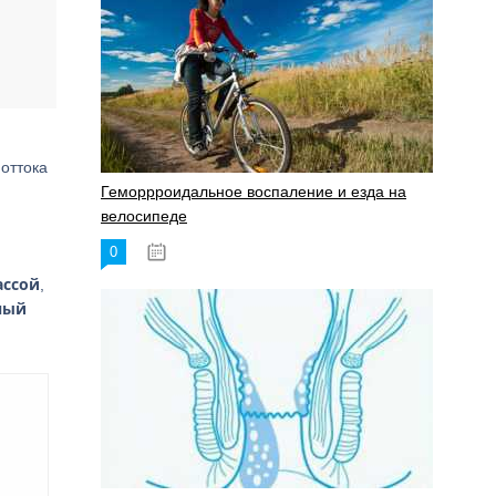
оттока
Геморрроидальное воспаление и езда на
велосипеде
0
17.11.2023
ассой
,
ный