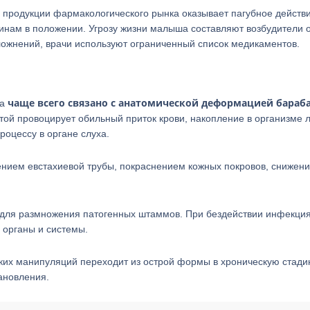
ь продукции фармакологического рынка оказывает пагубное действ
инам в положении. Угрозу жизни малыша составляют возбудители о
ложнений, врачи используют ограниченный список медикаментов.
чаще всего связано с анатомической деформацией бараб
ка
стой провоцирует обильный приток крови, накопление в организме
роцессу в органе слуха.
ением евстахиевой трубы, покраснением кожных покровов, снижен
для размножения патогенных штаммов. При бездействии инфекци
 органы и системы.
ских манипуляций переходит из острой формы в хроническую стади
ановления.