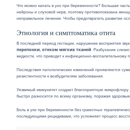
Что можно капать в ухо при беременности? Большая част
нейроны и слуховой нерв, поэтому противопоказана женщ
неправильное лечение. Чтобы предотвратить развитие ос
Этиология и симптоматика отита
В последний период гестации, нарушение восприятия зву
перепонки, отеком мягких тканей
. Разбухание слизи
жидкости, что приводит к инфекционно-воспалительному п
Последствия патологических изменений проявляются суж
резистентности к возбудителям заболевания.
Уязвимый иммунитет создает благоприятную микрофлору 
быстро разносится по всему организму, поражая здоровые
Боль в ухе при беременности без грамотных терапевтиче
последующими рецидивами, что усложняет процесс восст