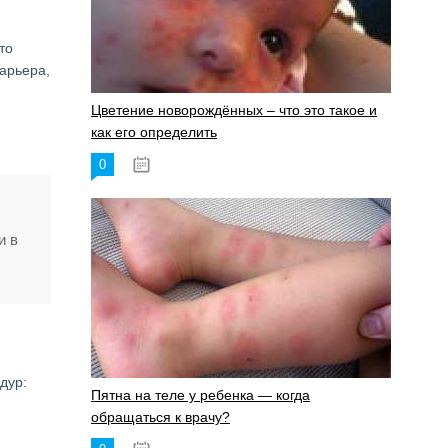
Это
барьера,
Цветение новорождённых – что это такое и
как его определить
0
19.06.2023
и в
дур:
Пятна на теле у ребенка — когда
обращаться к врачу?