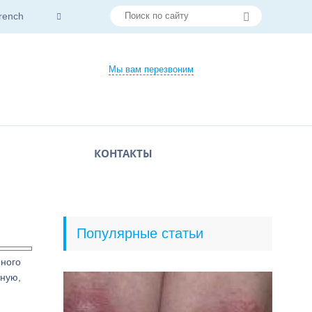
rench
Мы вам перезвоним
КОНТАКТЫ
Популярные статьи
нного
жную,