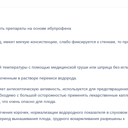
ять препараты на основе ибупрофена
, имеет мягкую консистенцию, слабо фиксируется к стенкам, то п
:
 температуры с помощью медицинской груши или шприца без игл
моченным в растворе перекиси водорода.
яет антисептическую активность, используется для предотвращени
ходимо с большой осторожностью применять лекарственные капли,
 что очень опасно для плода.
гчения корочек, нормализации водородного показателя в слуховом
 период вынашивания плода, грудного вскармливания разрешены к