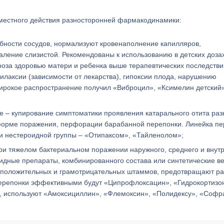
 местного действия разносторонней фармакодинамики:
обности сосудов, нормализуют кровенаполнение капилляров,
аление слизистой. Рекомендованы к использованию в детских дозах
гроза здоровью матери и ребенка выше терапевтических последстви
лаксии (зависимости от лекарства), гипоксии плода, нарушению
ирокое распространение получил «Виброцил», «Ксимелин детский»
е – купирование симптоматики проявления катарального отита раз
форме поражения, перфорации барабанной перепонки. Линейка пе
 нестероидной группы – «Отипаксом», «Тайленолом»;
ри тяжелом бактериальном поражении наружного, среднего и внут
оидные препараты, комбинированного состава или синтетические в
мположительных и грамотрицательных штаммов, предотвращают ра
 перепонки эффективными будут «Ципрофлоксацин», «Гидрокортизо
, используют «Амоксициллин», «Флемоксин», «Полидексу», «Софр