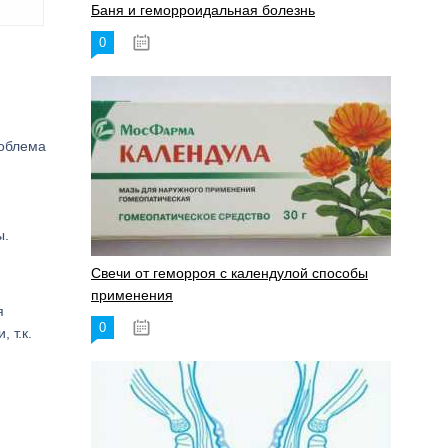
Баня и геморроидальная болезнь
0
17.11.2023
роблема
ы.
Свечи от геморроя с календулой способы
применения
я
0
17.11.2023
 т.к.