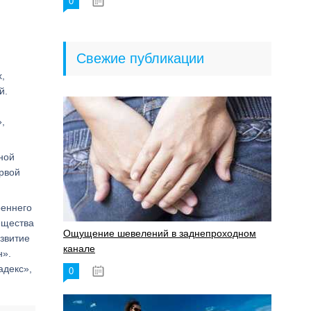
0
18.06.2023
Свежие публикации
,
й.
,
ной
рвой
реннего
ещества
Ощущение шевелений в заднепроходном
звитие
канале
н».
адекс»,
0
17.11.2023