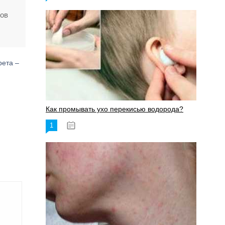
тов
рета –
Как промывать ухо перекисью водорода?
1
08.03.2023