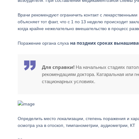
возбудителя. При составлении медикаментозной схемы уч
Врачи рекомендуют ограничить контакт с лекарственными
объясняет тот факт, что с 1 по 13 неделю происходит за
когда крайне нежелательно вмешательство в процесс разв
на поздних сроках вынашива
Поражение органа слуха
Для справки!
На начальных стадиях патол
рекомендациям доктора. Катаральная или г
стационарных условиях.
Определить место локализации, степень поражения и хар
осмотра уха в отоскоп, тимпанометрии, аудиометрии, КТ