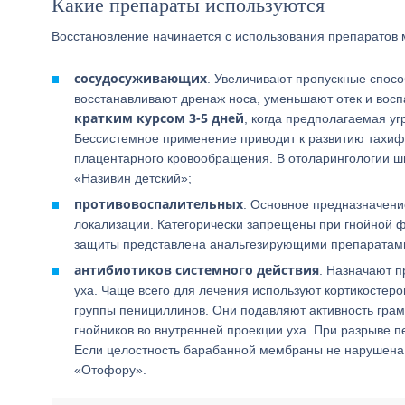
Какие препараты используются
Восстановление начинается с использования препаратов
сосудосуживающих
. Увеличивают пропускные спос
восстанавливают дренаж носа, уменьшают отек и восп
кратким курсом 3-5 дней
, когда предполагаемая у
Бессистемное применение приводит к развитию тахифи
плацентарного кровообращения. В отоларингологии ш
«Називин детский»;
противовоспалительных
. Основное предназначени
локализации. Категорически запрещены при гнойной 
защиты представлена анальгезирующими препаратами
антибиотиков системного действия
. Назначают п
уха. Чаще всего для лечения используют кортикостер
группы пенициллинов. Они подавляют активность гра
гнойников во внутренней проекции уха. При разрыве
Если целостность барабанной мембраны не нарушена
«Отофору».