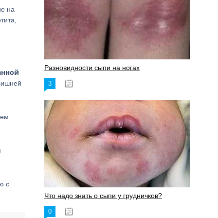
ие на
тита,
Разновидности сыпи на ногах
анной
 лишней
3
17.06.2023
ием
я
ю с
Что надо знать о сыпи у грудничков?
0
15.06.2023