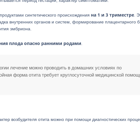
итывается период гестации, характер симптоматики.
на 1 и 3 триместре
 продуктами синтетического происхождения
. 
кладка внутренних органов и систем, формирование плацентарного 
ития эмбриона.
ния плода опасно ранними родами
.
огии лечение можно проводить в домашних условиях по
нойная форма отита требует круглосуточной медицинской помощ
актер возбудителя отита можно при помощи диагностических проце