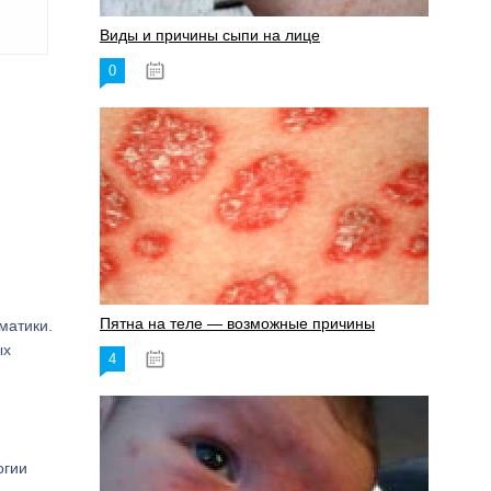
Виды и причины сыпи на лице
0
17.06.2023
Пятна на теле — возможные причины
матики.
ых
4
18.06.2023
огии