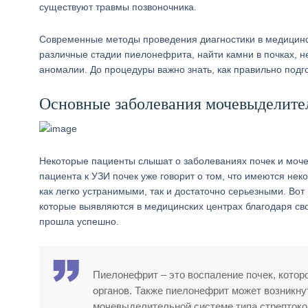
существуют травмы позвоночника.
Современные методы проведения диагностики в медицинск
различные стадии пиелонефрита, найти камни в почках, н
аномалии. До процедуры важно знать, как правильно подго
Основные заболевания мочевыделите
Некоторые пациенты слышат о заболеваниях почек и моче
пациента к УЗИ почек уже говорит о том, что имеются не
как легко устранимыми, так и достаточно серьезными. Во
которые выявляются в медицинских центрах благодаря сво
прошла успешно.
Пиелонефрит – это воспаление почек, котор
органов. Также пиелонефрит может возникну
мочевыделительной системе типа стрептоко