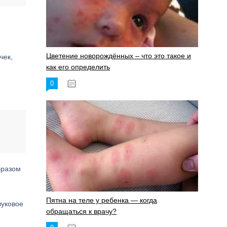
Цветение новорождённых – что это такое и
чек,
как его определить
0
19.06.2023
бразом
Пятна на теле у ребенка — когда
вуковое
обращаться к врачу?