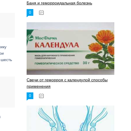
Баня и геморроидальная болезнь
0
17.11.2023
тику
ри
 шесть
Свечи от геморроя с календулой способы
применения
0
17.11.2023
й