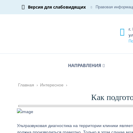
Версия для слабовидящих
Правовая информац
г.
ул
По
НАПРАВЛЕНИЯ
Главная
›
Интересное
›
Как подгот
Ультразвуковая диагностика на территории клиники являе
должна производиться грамотно. Только в этом случае мо