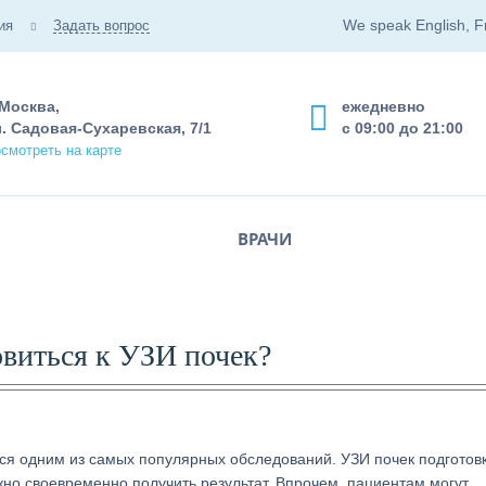
We speak English, F
ия
Задать вопрос
 Москва,
ежедневно
. Садовая-Сухаревская, 7/1
с 09:00 до 21:00
смотреть на карте
ВРАЧИ
овиться к УЗИ почек?
тся одним из самых популярных обследований. УЗИ почек подготов
жно своевременно получить результат. Впрочем, пациентам могут