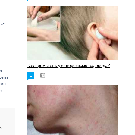
ные
Как промывать ухо перекисью водорода?
а
1
08.03.2023
быть
емы,
ек
в