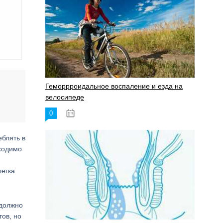
Геморрроидальное воспаление и езда на
велосипеде
0
17.11.2023
еблять в
бходимо
легка
 должно
ов, но