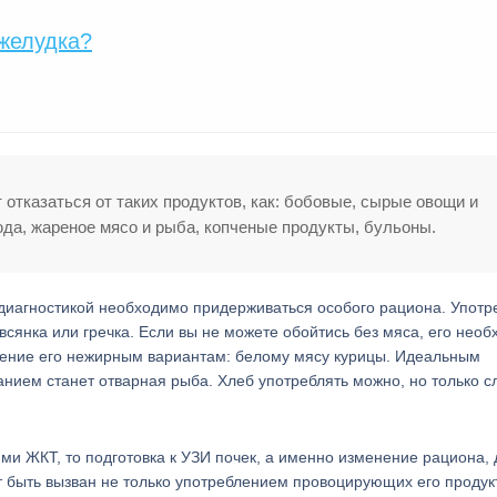
желудка?
 отказаться от таких продуктов, как: бобовые, сырые овощи и
юда, жареное мясо и рыба, копченые продукты, бульоны.
 диагностикой необходимо придерживаться особого рациона. Употр
сянка или гречка. Если вы не можете обойтись без мяса, его нео
чтение его нежирным вариантам: белому мясу курицы. Идеальным
анием станет отварная рыба. Хлеб употреблять можно, но только с
ями ЖКТ, то подготовка к УЗИ почек, а именно изменение рациона,
 быть вызван не только употреблением провоцирующих его продукт