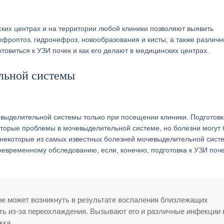
их центрах и на территории любой клиники позволяют выявить
ефроптоз, гидронефроз, новообразования и кисты, а также различ
товиться к УЗИ почек и как его делают в медицинских центрах.
льной системы
выделительной системы только при посещении клиники. Подготовк
которые проблемы в мочевыделительной системе, но болезни могут 
т некоторые из самых известных болезней мочевыделительной сист
евременному обследованию, если, конечно, подготовка к УЗИ поч
ое может возникнуть в результате воспаления близлежащих
ть из-за переохлаждения. Вызывают его и различные инфекции 
кка.