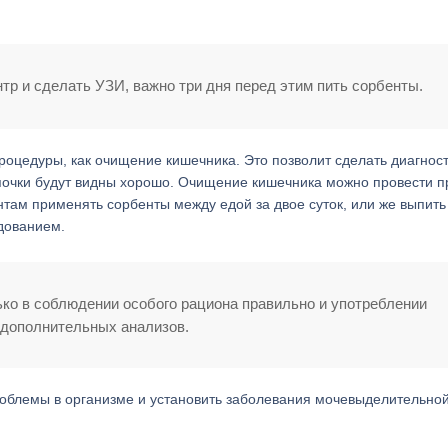
тр и сделать УЗИ, важно три дня перед этим пить сорбенты.
процедуры, как очищение кишечника. Это позволит сделать диагнос
к почки будут видны хорошо. Очищение кишечника можно провести п
там применять сорбенты между едой за двое суток, или же выпить
дованием.
ько в соблюдении особого рациона правильно и употреблении
 дополнительных анализов.
роблемы в организме и установить заболевания мочевыделительно