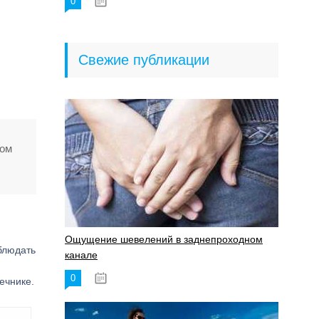
0
18.06.2023
Свежие публикации
том
Ощущение шевелений в заднепроходном
блюдать
канале
0
17.11.2023
ечнике.