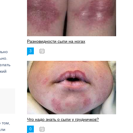
Разновидности сыпи на ногах
3
17.06.2023
льно
ьно.
елать
кий
Что надо знать о сыпи у грудничков?
 том,
0
сли
15.06.2023