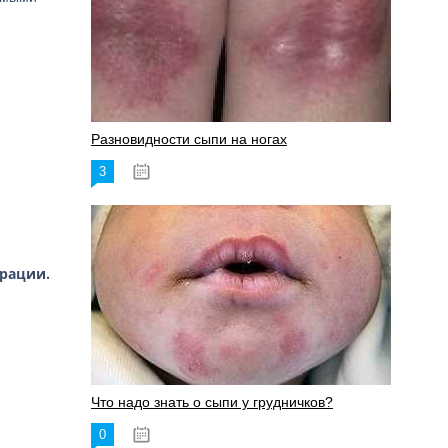
Разновидности сыпи на ногах
3
17.06.2023
трации.
Что надо знать о сыпи у грудничков?
0
15.06.2023