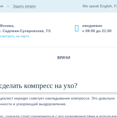
We speak English, F
ия
Задать вопрос
 Москва,
ежедневно
. Садовая-Сухаревская, 7/1
с 09:00 до 21:00
смотреть на карте
ВРАЧИ
сделать компресс на ухо?
циалист нередко советует накладывание компресса. Это довольно
нности и ускоряющий выздоровление.
ухо, сначала стоит ознакомиться с его разновидностями и использ