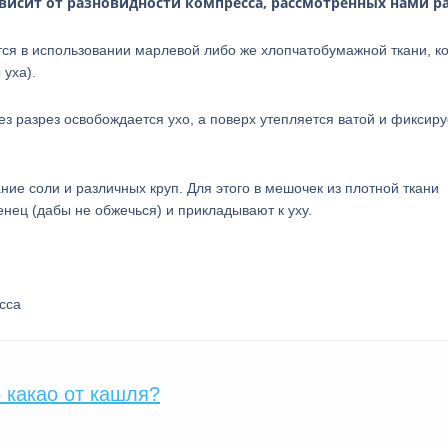
висит от разновидности компресса, рассмотренных нами ра
ся в использовании марлевой либо же хлопчатобумажной ткани, к
 уха).
ез разрез освобождается ухо, а поверх утепляется ватой и фиксиру
ие соли и различных круп. Для этого в мешочек из плотной ткани
нец (дабы не обжечься) и прикладывают к уху.
сса
 какао от кашля?