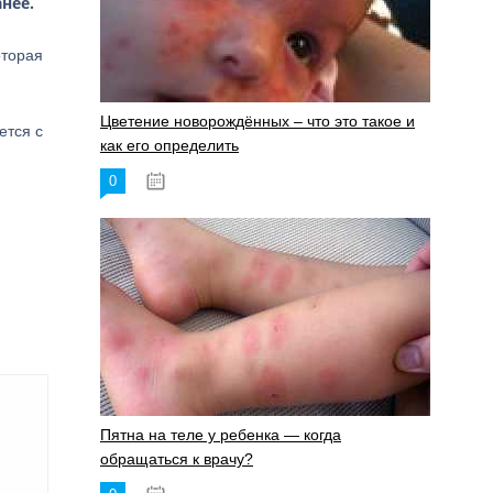
нее.
оторая
Цветение новорождённых – что это такое и
ется с
как его определить
0
19.06.2023
Пятна на теле у ребенка — когда
обращаться к врачу?