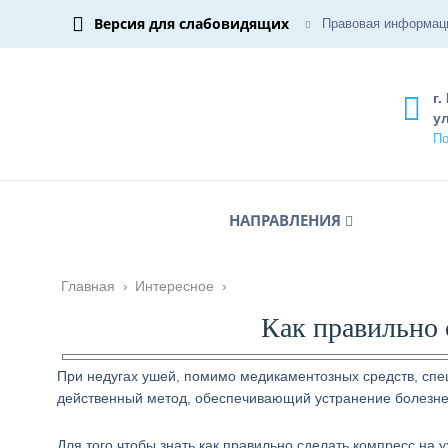
Версия для слабовидящих
Правовая информац
г.
ул
По
НАПРАВЛЕНИЯ
Главная
›
Интересное
›
Как правильно 
При недугах ушей, помимо медикаментозных средств, спе
действенный метод, обеспечивающий устранение болезне
Для того чтобы знать как правильно сделать компресс на 