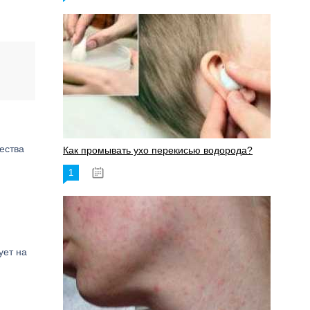
ества
Как промывать ухо перекисью водорода?
1
08.03.2023
ует на