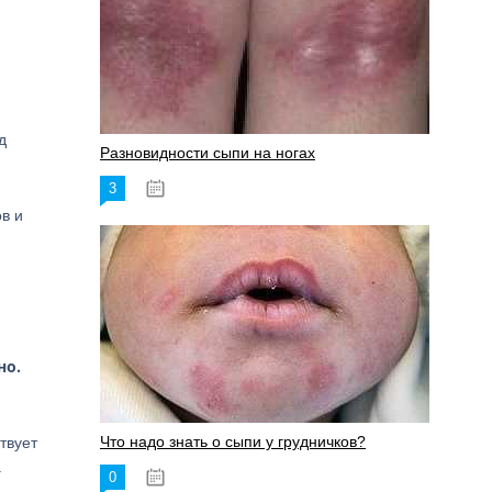
д
Разновидности сыпи на ногах
3
17.06.2023
в и
но.
Что надо знать о сыпи у грудничков?
твует
.
0
15.06.2023