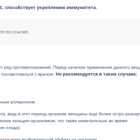
 С, способствует укреплению иммунитета.
те по ссылке.
еет ряд противопоказаний. Перед началом применения данного вещ
Не рекомендуется в таких случаях:
 посоветоваться с врачом.
льным аллергеном.
та, ведь в этот период организм женщины еще более остро реагир
оение кальция организмом, что также нежелательно во время
я плода).
о оказывает возбуждающий эффект на организм.