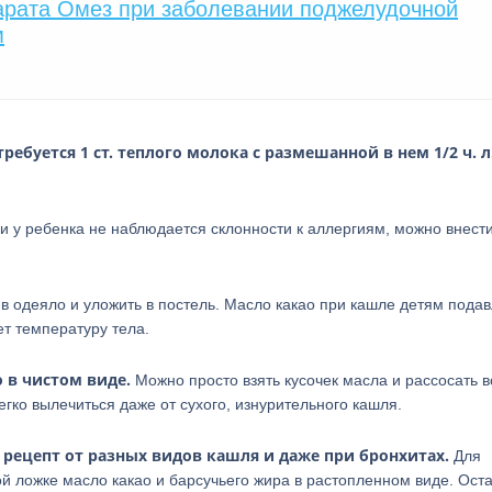
арата Омез при заболевании поджелудочной
м
ебуется 1 ст. теплого молока с размешанной в нем 1/2 ч. л
ли у ребенка не наблюдается склонности к аллергиям, можно внести
ь в одеяло и уложить в постель. Масло какао при кашле детям пода
т температуру тела.
 в чистом виде.
Можно просто взять кусочек масла и рассосать во
легко вылечиться даже от сухого, изнурительного кашля.
 рецепт от разных видов кашля и даже при бронхитах.
Для
й ложке масло какао и барсучьего жира в растопленном виде. Ост