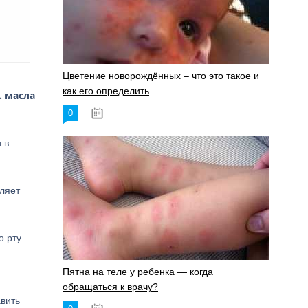
Цветение новорождённых – что это такое и
как его определить
. масла
0
19.06.2023
 в
вляет
 рту.
Пятна на теле у ребенка — когда
обращаться к врачу?
авить