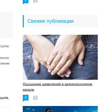
0
18.06.2023
Свежие публикации
сутки.
тепло
тояние
Ощущение шевелений в заднепроходном
канале
ашля.
0
17.11.2023