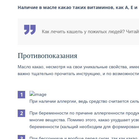
Наличие в масле какао таких витаминов, как А, Е и
Как лечить кашель у пожилых людей? Читай
Противопоказания
Масло какао, несмотря на свои уникальные свойства, им
важно тщательно прочитать инструкцию, и по возможности
При наличии аллергии, ведь средство считается си
При беременности по причине аллергенности продук
многие вещества. Помимо этого, какао ухудшает усв
беременности (кальций необходим для формировани
При бессоннице и вообще перед сном, так как кака