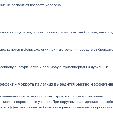
ие не зависит от возраста человека.
мый в народной медицине. В нем присутствует теобромин, алкалои
пользуются в фармакологии при изготовлении средств от бронхито
 олеиновую, лауриновую и пальмовую, триглицериды и дубильные
ффект – мокрота из легких выводится быстро и эффектив
палением слизистых оболочек горла, масло какао оказывает
заживляет пораженные участки. При наружных растираниях способс
тро и эффективно вывести болезнетворные организмы из организма