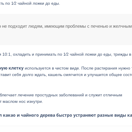
ь по 1⁄2 чайной ложки до еды.
ао не подходит людям, имеющим проблемы с печенью и желчным
10:1, охладить и принимать по 1⁄2 чайной ложки до еды, трижды в 
дную клетку
используется в чистом виде. После растирания нужно 
ставит себя долго ждать, кашель смягчится и улучшится общее сос
блегчает лечение простудных заболеваний и служит отличным
т маслом нос изнутри.
л какао и чайного дерева быстро устраняют разные виды к