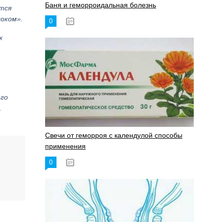
Баня и геморроидальная болезнь
ется
локом».
0
17.11.2023
х
его
.
Свечи от геморроя с календулой способы
применения
0
17.11.2023