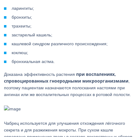
ларингиты;
бронхиты;
трахеиты;
застарелый кашель;
кашлевой синдром различного происхождения;
коклюш;
бронхиальная астма.
при воспалениях,
Доказана эффективность растения
спровоцированных гноеродными микроорганизмами
,
поэтому пациентам назначаются полоскания настоями при
ангинах или же воспалительных процессах в ротовой полости.
Чабрец используется для улучшения отхождения лёгочного
секрета и для разжижения мокроты. При сухом кашле
оправдано применение травы в составе лекарственных сборов