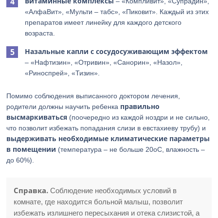
Витаминные комплексы
– «Компливит», «Супрадин»,
«АлфаВит», «Мульти – табс», «Пиковит». Каждый из этих
препаратов имеет линейку для каждого детского
возраста.
Назальные капли с сосудосуживающим эффектом
– «Нафтизин», «Отривин», «Санорин», «Назол»,
«Риноспрей», «Тизин».
Помимо соблюдения выписанного доктором лечения,
правильно
родители должны научить ребенка
высмаркиваться
(поочередно из каждой ноздри и не сильно,
что позволит избежать попадания слизи в евстахиеву трубу) и
выдерживать необходимые климатические параметры
в помещении
(температура – не больше 20оС, влажность –
до 60%).
Справка.
Соблюдение необходимых условий в
комнате, где находится больной малыш, позволит
избежать излишнего пересыхания и отека слизистой, а