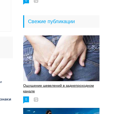
0
18.06.2023
Свежие публикации
ри
Ощущение шевелений в заднепроходном
канале
изнаки
0
17.11.2023