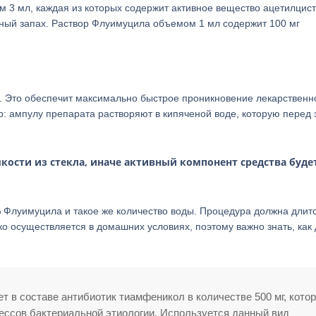
 3 мл, каждая из которых содержит активное вещество ацетилцист
ный запах. Раствор Флуимуцила объемом 1 мл содержит 100 мг
 Это обеспечит максимально быстрое проникновение лекарственн
ор: ампулу препарата растворяют в кипяченой воде, которую перед 
кости из стекла, иначе активный компонент средства буде
% Флуимуцила и такое же количество воды. Процедура должна длит
гко осуществляется в домашних условиях, поэтому важно знать, как
 в составе антибиотик тиамфеникол в количестве 500 мг, кото
ессов бактериальной этиологии. Используется данный вид