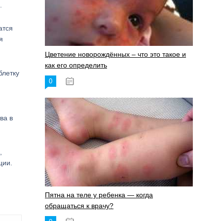
.
атся
я
Цветение новорождённых – что это такое и
как его определить
блетку
0
19.06.2023
ва в
,
ции.
Пятна на теле у ребенка — когда
обращаться к врачу?