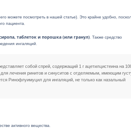
го можете посмотреть в нашей статье). Это крайне удобно, поско
го пациента.
иропа, таблеток и порошка (или гранул)
. Также средство
ведения ингаляций.
едставляет собой спрей, содержащий 1 г ацетилцистеина на 10
 для лечения ринитов и синуситов с отделяемым, имеющим гус
ется Ринофлуимуцил для ингаляций, не только как назальный
стве активного вещества.