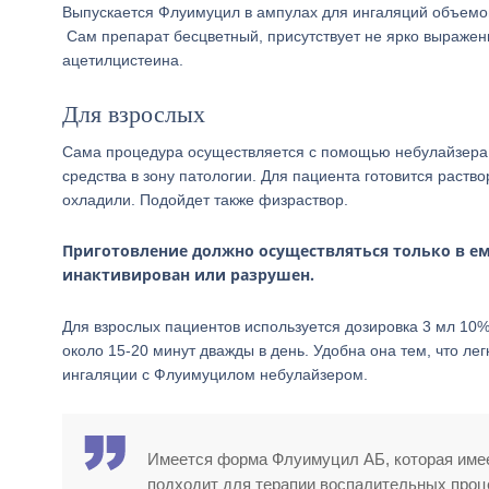
Выпускается Флуимуцил в ампулах для ингаляций объемом
Сам препарат бесцветный, присутствует не ярко выражен
ацетилцистеина.
Для взрослых
Сама процедура осуществляется с помощью небулайзера.
средства в зону патологии. Для пациента готовится раств
охладили. Подойдет также физраствор.
Приготовление должно осуществляться только в ем
инактивирован или разрушен.
Для взрослых пациентов используется дозировка 3 мл 10
около 15-20 минут дважды в день. Удобна она тем, что ле
ингаляции с Флуимуцилом небулайзером.
Имеется форма Флуимуцил АБ, которая имеет
подходит для терапии воспалительных проц