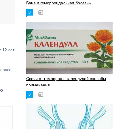
Баня и геморроидальная болезнь
0
17.11.2023
 12 лет
сеанса
Свечи от геморроя с календулой способы
применения
ку
0
17.11.2023