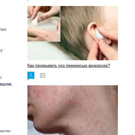
лее
му
Как промывать ухо перекисью водорода?
1
08.03.2023
т
кашля.
кетик