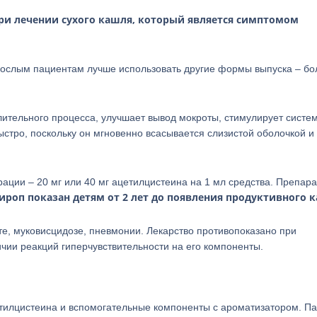
ри лечении сухого кашля, который является симптомом
зрослым пациентам лучше использовать другие формы выпуска – бо
ительного процесса, улучшает вывод мокроты, стимулирует систе
стро, поскольку он мгновенно всасывается слизистой оболочкой и
ации – 20 мг или 40 мг ацетилцистеина на 1 мл средства. Препара
ироп показан детям от 2 лет до появления продуктивного 
те, муковисцидозе, пневмонии. Лекарство противопоказано при
ичии реакций гиперчувствительности на его компоненты.
тилцистеина и вспомогательные компоненты с ароматизатором. Па