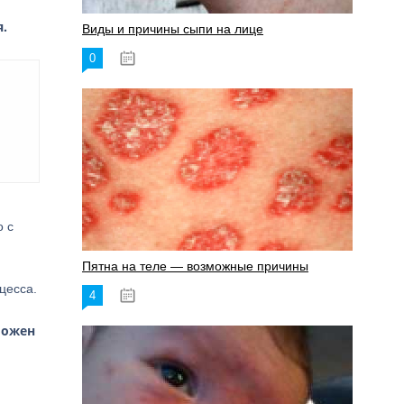
.
Виды и причины сыпи на лице
0
17.06.2023
о с
Пятна на теле — возможные причины
цесса.
4
18.06.2023
можен