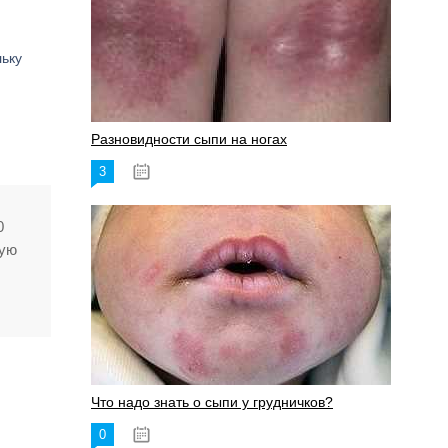
льку
Разновидности сыпи на ногах
3
17.06.2023
0
тую
Что надо знать о сыпи у грудничков?
0
15.06.2023