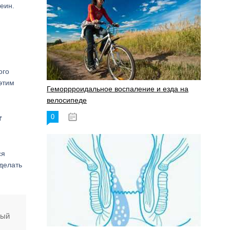
еин.
ого
этим
Геморрроидальное воспаление и езда на
велосипеде
т
0
17.11.2023
ся
 делать
рый