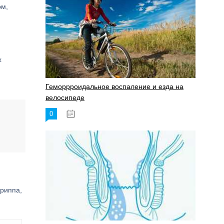
ом,
х
Геморрроидальное воспаление и езда на
велосипеде
0
17.11.2023
гриппа,