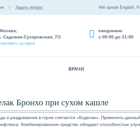
We speak English, F
ия
Задать вопрос
 Москва,
ежедневно
. Садовая-Сухаревская, 7/1
с 09:00 до 21:00
смотреть на карте
ВРАЧИ
елак Бронхо при сухом кашле
а и раздражения в горле считается «Коделак». Применять данны
рефлекса. Комбинированное средство обладает способностью улу