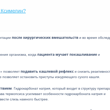
 Ксимелин?
после хирургических вмешательств
литации
и во время обслед
пациента мучает покашливание
ения организма, когда
и
подавить кашлевой рефлекс
о» позволяет
и снизить реактивнос
ие позволяет остановить приступы изнуряющего сухого кашля.
ствием
. Гидрокарбонат натрия, который входит в структуру препар
рава термопсиса усиливает особенности гидрокарбоната натрия и
вести слизь намного быстрее.