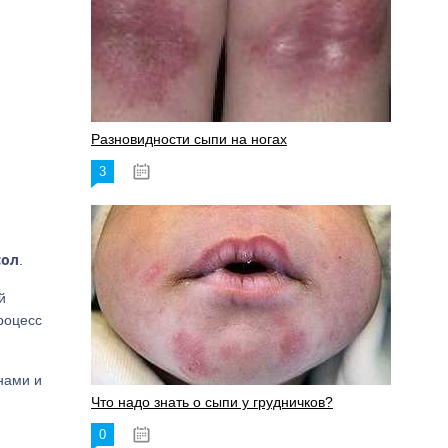
Разновидности сыпи на ногах
3
17.06.2023
сол
.
й
роцесс
нами и
Что надо знать о сыпи у грудничков?
0
15.06.2023