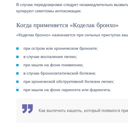
В случае передозировки следует незамедлительно вызва
купируют симптомы интоксикации.
Когда применяется «Коделак бронхо»
«Коделак бронхо» назначается при сильных приступах к
при остром или хроническом бронхите;
в случае воспаления легких;
при кашле на фоне пневмонии;
в случае бронхоэктатической болезни;
при хронической обструктивной болезни легких;
при кашле на фоне ларингита или фарингита.
Как вылечить кашель, который появился при 