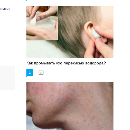
сиса
.
Как промывать ухо перекисью водорода?
1
08.03.2023