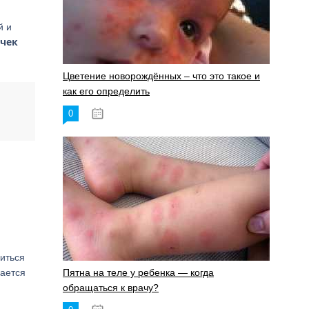
й и
очек
Цветение новорождённых – что это такое и
как его определить
0
19.06.2023
виться
дается
Пятна на теле у ребенка — когда
обращаться к врачу?