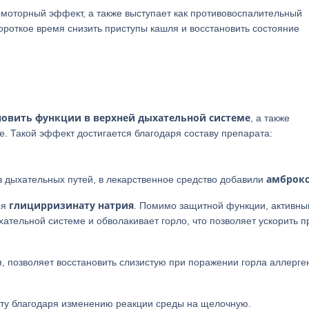
омоторный эффект, а также выступает как противовоспалительный
короткое время снизить приступы кашля и восстановить состояние
овить функции в верхней дыхательной системе
, а также
е. Такой эффект достигается благодаря составу препарата:
амброк
из дыхательных путей, в лекарственное средство добавили
глицирризинату
натрия
ря
. Помимо защитной функции, активны
ательной системе и обволакивает горло, что позволяет ускорить п
я, позволяет восстановить слизистую при поражении горла аллерге
ту благодаря изменению реакции среды на щелочную.