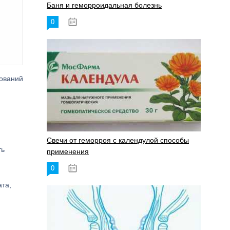
Баня и геморроидальная болезнь
0
17.11.2023
ований
Свечи от геморроя с календулой способы
ть
применения
0
17.11.2023
ата,