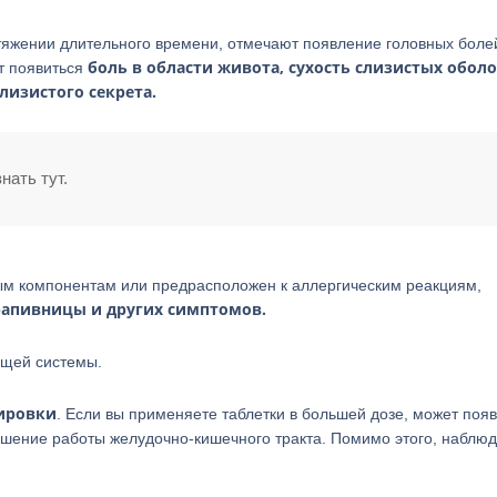
тяжении длительного времени, отмечают появление головных боле
боль в области живота, сухость слизистых обол
т появиться
лизистого секрета.
нать тут.
ным компонентам или предрасположен к аллергическим реакциям,
рапивницы и других симптомов.
ящей системы.
ировки
. Если вы применяете таблетки в большей дозе, может поя
ушение работы желудочно-кишечного тракта. Помимо этого, наблю