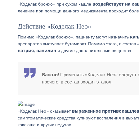
воздействует на ка
«Коделак бронхо» при сухом кашле
лечение при помощи данного медикамента проходит боле
Действие «Коделак Нео»
кап
Помимо «Коделак бронхо», пациенту могут назначить
препаратов выступает бутамират. Помимо этого, в состав
натрия, ванилин
и другие дополнительные вещества.
Важно!
Применять «Коделак Нео» следует с
прочего, в состав входит этанол.
выраженное противокашлев
«Коделак Нео» оказывает
симптоматические средства купируют воспаления в дыхате
коклюше и других недугах.