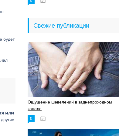
0
18.06.2023
но
Свежие публикации
е будет
ачал
Ощущение шевелений в заднепроходном
канале
тя или
0
17.11.2023
 другие