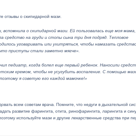
е отзывы о скипидарной мази.
, вспомнила о скипидарной мази. Ей пользовалась еще моя мама,
а средство на груди и стопы сына три дня подряд. Тепловое
одилось уговаривать или ухитряться, чтобы намазать средство
 что приступы стали заметно мягче».
чил педиатр, когда болел еще первый ребенок. Наносили средст
тским кремом, чтобы не усугубить воспаление. С помощью маз
 поэтому я советую его каждой мамочке!»
овать всем советам врача. Помните, что недуги в дыхательной сис
дать развитие фарингита, отита, ринофарингита, ларингита и сину
оэтому используйте мази и другие лекарственные средства при п