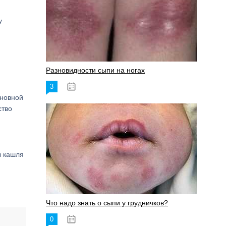
у
Разновидности сыпи на ногах
3
17.06.2023
новной
ство
ы кашля
Что надо знать о сыпи у грудничков?
0
15.06.2023