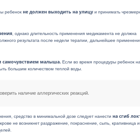
не должен выходить на улицу
уры ребенок
и принимать чрезмер
чения
, однако длительность применения медикамента не должна
должного результата после недели терапии, дальнейшее применени
м самочувствием малыша.
Если во время процедуры ребенок н
мыть большим количеством теплой воды.
верить наличие аллергических реакций.
на сгиб лок
жения, средство в минимальной дозе следует нанести
окрове не возникнет раздражение, покраснение, сыпь, крапивница и
целей.