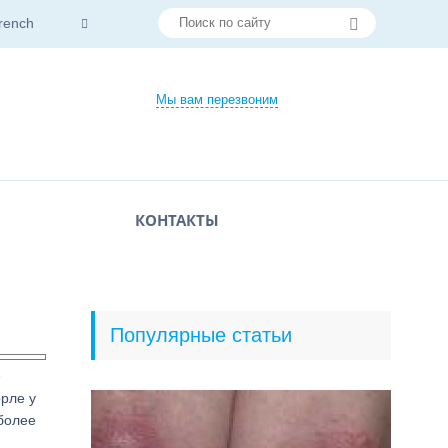
rench
Мы вам перезвоним
КОНТАКТЫ
Популярные статьи
е
орле у
более