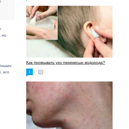
у
м
, но
Как промывать ухо перекисью водорода?
еньких
, его
1
08.03.2023