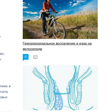
.
Геморрроидальное воспаление и езда на
велосипеде
во,
0
17.11.2023
и
теме в
сита.
ервых