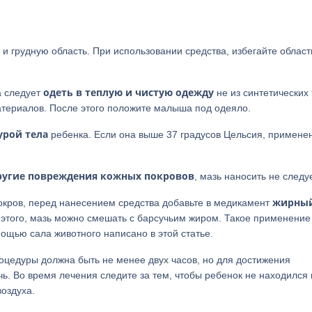
и грудную область. При использовании средства, избегайте област
одеть в теплую и чистую одежду
а следует
не из синтетических 
териалов. После этого положите малыша под одеяло.
урой тела
ребенка. Если она выше 37 градусов Цельсия, примене
ругие повреждения кожных покровов
, мазь наносить не следуе
жирны
окров, перед нанесением средства добавьте в медикамент
этого, мазь можно смешать с барсучьим жиром. Такое применение
мощью сала животного написано в этой статье.
оцедуры должна быть не менее двух часов, но для достижения
ь. Во время лечения следите за тем, чтобы ребенок не находился
оздуха.