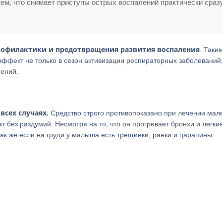
ем, что снимает приступы острых воспалений практически сраз
профилактики и предотвращения развития воспаления
. Таки
эффект не только в сезон активизации респираторных заболеваний
нений.
всех случаях.
Средство строго противопоказано при лечении мал
 без раздумий. Несмотря на то, что он прогревает бронхи и легкие
ак же если на груди у малыша есть трещинки, ранки и царапины.