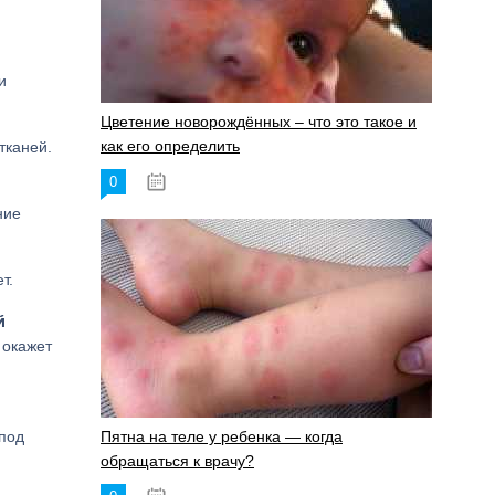
и
Цветение новорождённых – что это такое и
как его определить
тканей.
0
19.06.2023
ние
т.
й
 окажет
 под
Пятна на теле у ребенка — когда
обращаться к врачу?