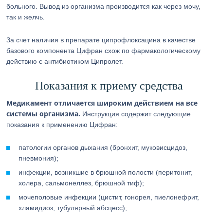
больного. Вывод из организма производится как через мочу,
так и желчь.
За счет наличия в препарате ципрофлоксацина в качестве
базового компонента Цифран схож по фармакологическому
действию с антибиотиком Ципролет.
Показания к приему средства
Медикамент отличается широким действием на все
системы организма.
Инструкция содержит следующие
показания к применению Цифран:
патологии органов дыхания (бронхит, муковисцидоз,
пневмония);
инфекции, возникшие в брюшной полости (перитонит,
холера, сальмонеллез, брюшной тиф);
мочеполовые инфекции (цистит, гонорея, пиелонефрит,
хламидиоз, тубулярный абсцесс);