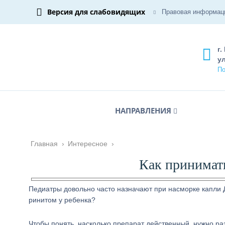
Версия для слабовидящих
Правовая информац
г.
ул
По
НАПРАВЛЕНИЯ
Главная
›
Интересное
›
Как принимат
Педиатры довольно часто назначают при насморке капли Д
ринитом у ребенка?
Чтобы понять, насколько препарат действенный, нужно разоб