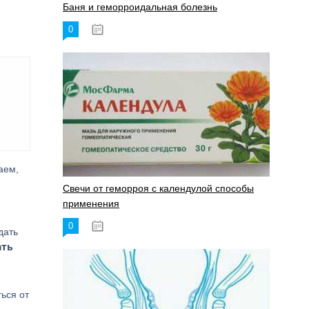
Баня и геморроидальная болезнь
0
17.11.2023
аем,
Свечи от геморроя с календулой способы
применения
0
17.11.2023
дать
ать
ься от