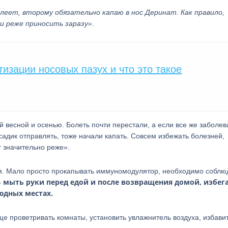
олеет, второму обязательно капаю в нос Деринат. Как правило,
ли реже приносить заразу»
.
изации носовых пазух и что это такое
 весной и осенью. Болеть почти перестали, а если все же заболев
 садик отправлять, тоже начали капать. Совсем избежать болезней,
т значительно реже».
ая. Мало просто прокапывать иммуномодулятор, необходимо соблю
– мыть руки перед едой и после возвращения домой, избег
юдных местах.
ще проветривать комнаты, установить увлажнитель воздуха, избавит