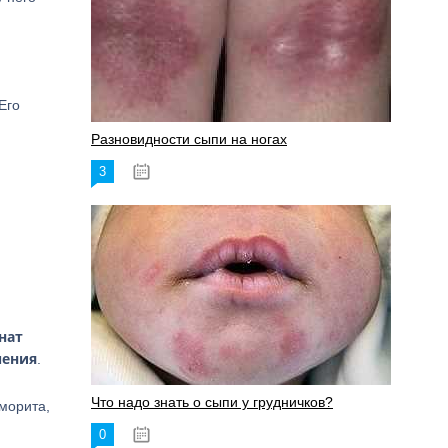
Его
Разновидности сыпи на ногах
3
17.06.2023
нат
чения
.
Что надо знать о сыпи у грудничков?
морита,
0
15.06.2023