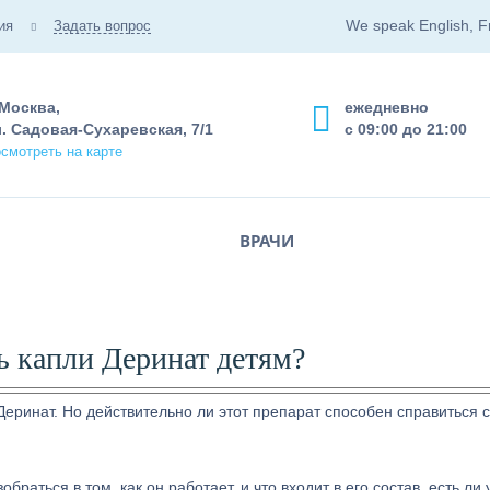
We speak English, F
ия
Задать вопрос
 Москва,
ежедневно
. Садовая-Сухаревская, 7/1
с 09:00 до 21:00
смотреть на карте
ВРАЧИ
ь капли Деринат детям?
еринат. Но действительно ли этот препарат способен справиться с
раться в том, как он работает, и что входит в его состав, есть ли 