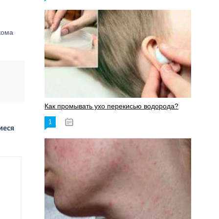
кома
Как промывать ухо перекисью водорода?
1
08.03.2023
иеся