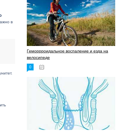
о
важно в
Геморрроидальное воспаление и езда на
велосипеде
0
17.11.2023
нитет.
ить