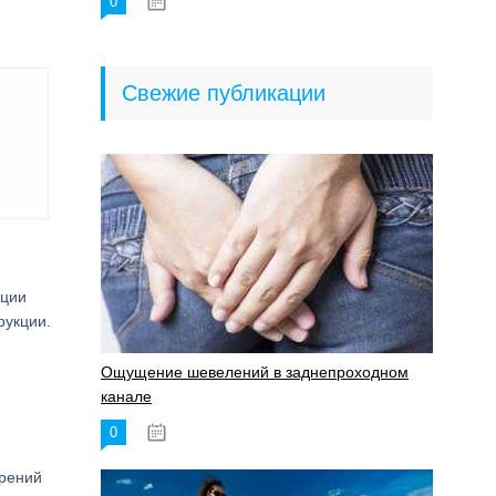
0
18.06.2023
Свежие публикации
ации
рукции.
Ощущение шевелений в заднепроходном
канале
0
17.11.2023
трений