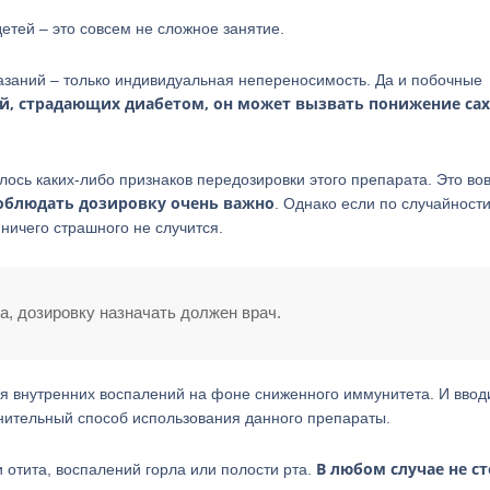
етей – это совсем не сложное занятие.
казаний – только индивидуальная непереносимость. Да и побочные
дей, страдающих диабетом, он может вызвать понижение сах
ось каких-либо признаков передозировки этого препарата. Это во
облюдать дозировку очень важно
. Однако если по случайност
ничего страшного не случится.
, дозировку назначать должен врач.
я внутренних воспалений на фоне сниженного иммунитета. И ввод
нительный способ использования данного препараты.
В любом случае не с
отита, воспалений горла или полости рта.