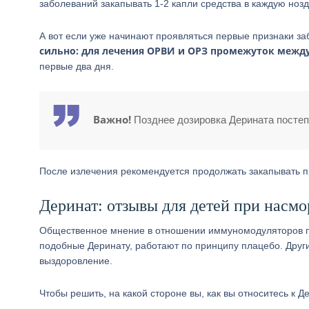
заболеваний закапывать 1-2 капли средства в каждую ноздр
А вот если уже начинают проявляться первые признаки за
сильно: для лечения ОРВИ и ОРЗ промежуток межд
первые два дня.
Важно!
Позднее дозировка Дерината постеп
После излечения рекомендуется продолжать закапывать пр
Деринат: отзывы для детей при насмо
Общественное мнение в отношении иммуномодуляторов пок
подобные Деринату, работают по принципу плацебо. Други
выздоровление.
Чтобы решить, на какой стороне вы, как вы относитесь к 