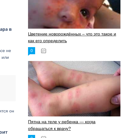
ара в
Цветение новорождённых – что это такое и
как его определить
все не
0
19.06.2023
и или
ится он
Пятна на теле у ребенка — когда
обращаться к врачу?
тоит