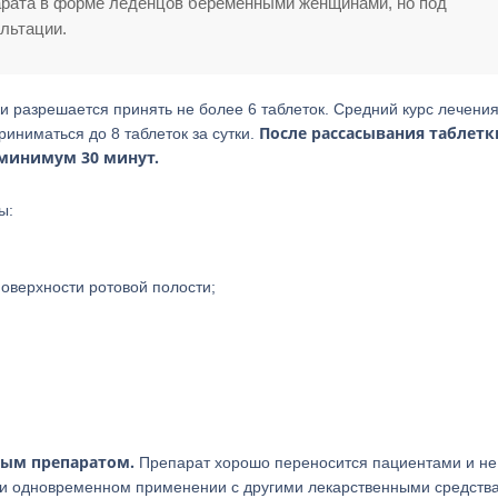
рата в форме леденцов беременными женщинами, но под
льтации.
и разрешается принять не более 6 таблеток. Средний курс лечени
После рассасывания таблетк
риниматься до 8 таблеток за сутки.
минимум 30 минут.
ы:
поверхности ротовой полости;
ным препаратом.
Препарат хорошо переносится пациентами и не
ри одновременном применении с другими лекарственными средств