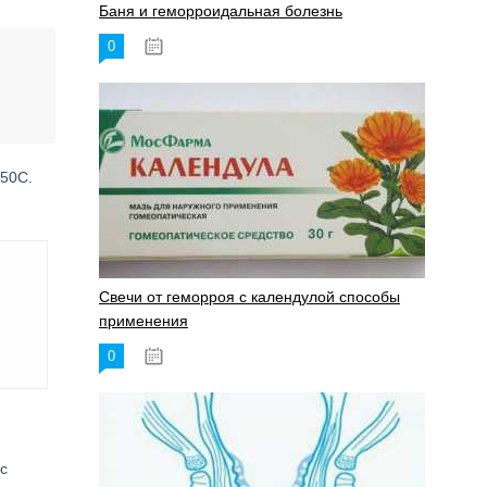
Баня и геморроидальная болезнь
0
17.11.2023
250С.
Свечи от геморроя с календулой способы
применения
0
17.11.2023
с