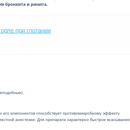
ия бронхита и ринита.
горле при глотании
жеподобные);
х его компонентов способствует противомикробному эффекту.
естной анестезии. Для препарата характерно быстрое всасывание