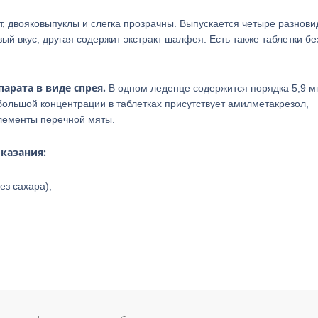
, двояковыпуклы и слегка прозрачны. Выпускается четыре разнови
й вкус, другая содержит экстракт шалфея. Есть также таблетки бе
арата в виде спрея.
В одном леденце содержится порядка 5,9 м
ебольшой концентрации в таблетках присутствует амилметакрезол,
элементы перечной мяты.
казания:
з сахара);