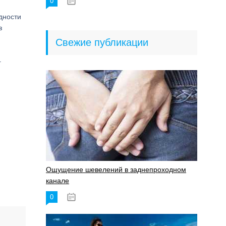
0
18.06.2023
дности
з
Свежие публикации
г
Ощущение шевелений в заднепроходном
канале
0
17.11.2023