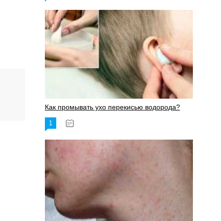
Как промывать ухо перекисью водорода?
1
08.03.2023