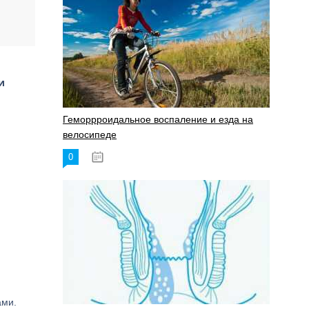
я
и
Геморрроидальное воспаление и езда на
велосипеде
0
17.11.2023
ами.